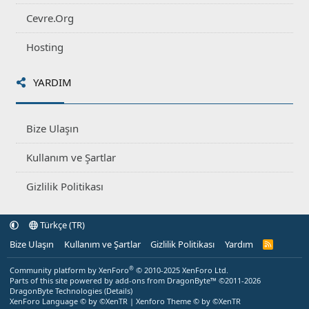
Cevre.Org
Hosting
YARDIM
Bize Ulaşın
Kullanım ve Şartlar
Gizlilik Politikası
Türkçe (TR)
Bize Ulaşın
Kullanım ve Şartlar
Gizlilik Politikası
Yardım
R
S
S
®
Community platform by XenForo
© 2010-2025 XenForo Ltd.
Parts of this site powered by
add-ons from DragonByte™
©2011-2026
DragonByte Technologies
(
Details
)
XenForo Language © by ©XenTR
|
Xenforo Theme
© by ©XenTR