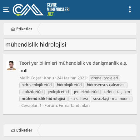
Etiketler
mühendislik hidrolojisi
Teori̇ yer bi̇li̇mleri̇ mühendi̇sli̇k ve danişmanlik a.ş.
null
Melih Coşar
Konu
24 Haziran 2022
drenaj projeleri
hidrojeolojik etüd
hidrolojik etüd
hidrosensus çalışması
jeofizik etüd
jeolojik etüd
jeoteknik etüd
kirletici taşınım
mühendislik
hidrolojisi
su kalitesi
susuzlaştırma modeli
Cevaplar: 1
Forum:
Firma Tanıtımları
Etiketler