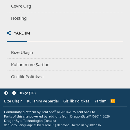
Cevre.Org
Hosting
YARDIM
Bize Ulaşın
Kullanım ve Şartlar
Gizlilik Politikası
Türkçe (TR)
Bize Ulaşın
Kullanım ve Şartlar
Gizlilik Politikası
Yardım
R
S
S
®
Community platform by XenForo
© 2010-2025 XenForo Ltd.
Parts of this site powered by
add-ons from DragonByte™
©2011-2026
DragonByte Technologies
(
Details
)
XenForo Language © by ©XenTR
|
Xenforo Theme
© by ©XenTR