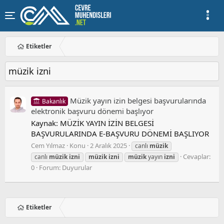
Etiketler
müzik izni
Müzik yayın izin belgesi başvurularında
Bakanlık
elektronik başvuru dönemi başlıyor
Kaynak: MÜZİK YAYIN İZİN BELGESİ
BAŞVURULARINDA E-BAŞVURU DÖNEMİ BAŞLIYOR
Cem Yılmaz
Konu
2 Aralık 2025
canlı
müzik
Cevaplar:
canlı
müzik
izni
müzik
izni
müzik
yayın
izni
0
Forum:
Duyurular
Etiketler