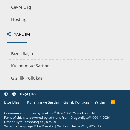
Cevre.Org
Hosting
YARDIM
Bize Ulaşın
Kullanım ve Şartlar
Gizlilik Politikası
Türkçe (TR)
Bize Ulaşın
Kullanım ve Şartlar
Gizlilik Politikası
Yardım
R
S
S
®
Community platform by XenForo
© 2010-2025 XenForo Ltd.
Parts of this site powered by
add-ons from DragonByte™
©2011-2026
DragonByte Technologies
(
Details
)
XenForo Language © by ©XenTR
|
Xenforo Theme
© by ©XenTR