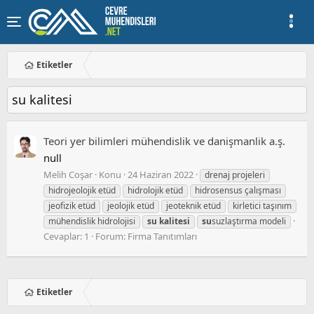
Etiketler
su kalitesi
Teori̇ yer bi̇li̇mleri̇ mühendi̇sli̇k ve danişmanlik a.ş.
null
Melih Coşar
Konu
24 Haziran 2022
drenaj projeleri
hidrojeolojik etüd
hidrolojik etüd
hidrosensus çalışması
jeofizik etüd
jeolojik etüd
jeoteknik etüd
kirletici taşınım
mühendislik hidrolojisi
su
kalitesi
su
suzlaştırma modeli
Cevaplar: 1
Forum:
Firma Tanıtımları
Etiketler