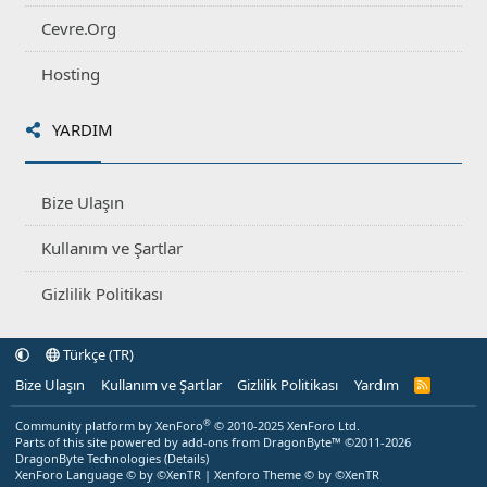
Cevre.Org
Hosting
YARDIM
Bize Ulaşın
Kullanım ve Şartlar
Gizlilik Politikası
Türkçe (TR)
Bize Ulaşın
Kullanım ve Şartlar
Gizlilik Politikası
Yardım
R
S
S
®
Community platform by XenForo
© 2010-2025 XenForo Ltd.
Parts of this site powered by
add-ons from DragonByte™
©2011-2026
DragonByte Technologies
(
Details
)
XenForo Language © by ©XenTR
|
Xenforo Theme
© by ©XenTR