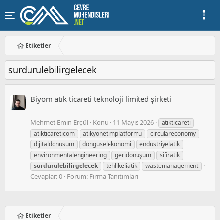
Etiketler
surdurulebilirgelecek
Biyom atık ticareti teknoloji limited şirketi
Mehmet Emin Ergül
Konu
11 Mayıs 2026
atikticareti
atikticareticom
atikyonetimplatformu
circulareconomy
dijitaldonusum
donguselekonomi
endustriyelatik
environmentalengineering
geridönüşüm
sifiratik
surdurulebilirgelecek
tehlikeliatik
wastemanagement
Cevaplar: 0
Forum:
Firma Tanıtımları
Etiketler