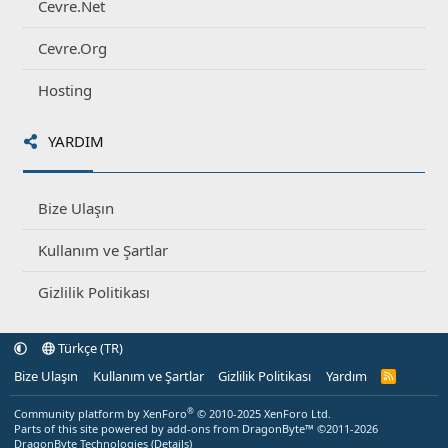
Cevre.Net
Cevre.Org
Hosting
YARDIM
Bize Ulaşın
Kullanım ve Şartlar
Gizlilik Politikası
Türkçe (TR)
Bize Ulaşın
Kullanım ve Şartlar
Gizlilik Politikası
Yardım
R
S
S
®
Community platform by XenForo
© 2010-2025 XenForo Ltd.
Parts of this site powered by
add-ons from DragonByte™
©2011-2026
DragonByte Technologies
(
Details
)