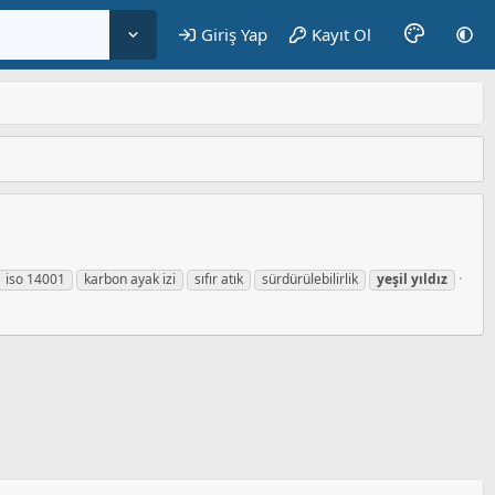
Giriş Yap
Kayıt Ol
iso 14001
karbon ayak izi
sıfır atık
sürdürülebilirlik
yeşil
yıldız