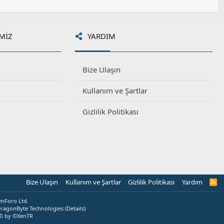
MIZ
YARDIM
Bize Ulaşın
Kullanım ve Şartlar
Gizlilik Politikası
Bize Ulaşın
Kullanım ve Şartlar
Gizlilik Politikası
Yardım
R
S
S
enForo Ltd.
ragonByte Technologies
(
Details
)
© by ©XenTR