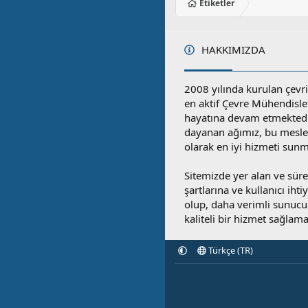
Etiketler
HAKKIMIZDA
2008 yılında kurulan çevri
en aktif Çevre Mühendisle
hayatına devam etmektedi
dayanan ağımız, bu mesleğ
olarak en iyi hizmeti sunm
Sitemizde yer alan ve sü
şartlarına ve kullanıcı ihti
olup, daha verimli sunucula
kaliteli bir hizmet sağlama
Türkçe (TR)