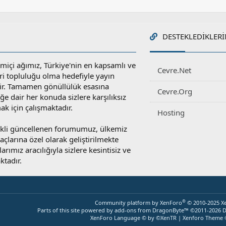
DESTEKLEDIKLERI
miçi ağımız, Türkiye'nin en kapsamlı ve
Cevre.Net
ri topluluğu olma hedefiyle yayın
r. Tamamen gönüllülük esasına
Cevre.Org
e dair her konuda sizlere karşılıksız
ak için çalışmaktadır.
Hosting
rekli güncellenen forumumuz, ülkemiz
yaçlarına özel olarak geliştirilmekte
rımız aracılığıyla sizlere kesintisiz ve
ktadır.
®
Community platform by XenForo
© 2010-2025 X
Parts of this site powered by
add-ons from DragonByte™
©2011-2026
D
XenForo Language © by ©XenTR
|
Xenforo Theme