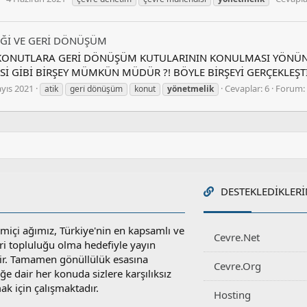
Ğİ VE GERİ DÖNÜŞÜM
 KONUTLARA GERİ DÖNÜŞÜM KUTULARININ KONULMASI YÖNÜN
 GİBİ BİRŞEY MÜMKÜN MÜDÜR ?! BÖYLE BİRŞEYİ GERÇEKLEŞTİ
yıs 2021
Cevaplar: 6
Forum:
atik
geri̇ dönüşüm
konut
yönetmeli̇k
DESTEKLEDIKLERI
miçi ağımız, Türkiye'nin en kapsamlı ve
Cevre.Net
ri topluluğu olma hedefiyle yayın
r. Tamamen gönüllülük esasına
Cevre.Org
e dair her konuda sizlere karşılıksız
ak için çalışmaktadır.
Hosting