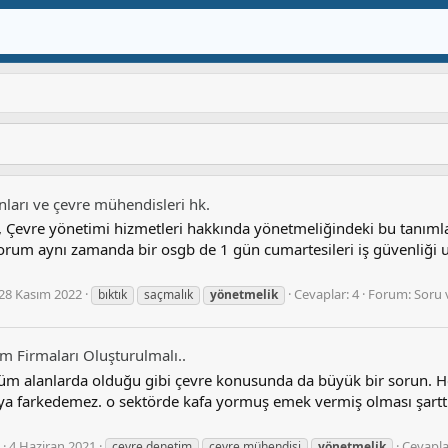
nları ve çevre mühendisleri hk.
Çevre yönetimi hizmetleri hakkında yönetmeliğindeki bu tanıml
yorum aynı zamanda bir osgb de 1 gün cumartesileri iş güvenliği
28 Kasım 2022
Cevaplar: 4
Forum:
Soru 
bıktık
saçmalık
yönetmeli̇k
m Firmaları Oluşturulmalı..
m alanlarda olduğu gibi çevre konusunda da büyük bir sorun. He
ya farkedemez. o sektörde kafa yormuş emek vermiş olması şarttır.
4 Haziran 2021
Cevapla
çevre denetim
çevre mühendisi
yönetmeli̇k