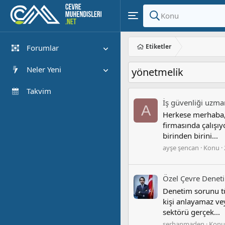
Etiketler
Forumlar
Yeni Mesajlar
Neler Yeni
yönetmeli̇k
Forumlarda Ara
Öne çıkan içerik
Takvim
İş güvenliği uzma
Yeni Mesajlar
A
Herkese merhaba, 
Son Etkinlik
firmasında çalışı
birinden birini...
ayşe şencan
Konu
Özel Çevre Deneti
Denetim sorunu tü
kişi anlayamaz ve
sektörü gerçek...
serhanmaden
Konu