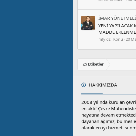
İMAR YÖNETMELİ
YENİ YAPILACAK
MADDE EKLENMESİ
mfyldz
Konu
20 Ma
Etiketler
HAKKIMIZDA
2008 yılında kurulan çevri
en aktif Çevre Mühendisle
hayatına devam etmektedi
dayanan ağımız, bu mesleğ
olarak en iyi hizmeti sunm