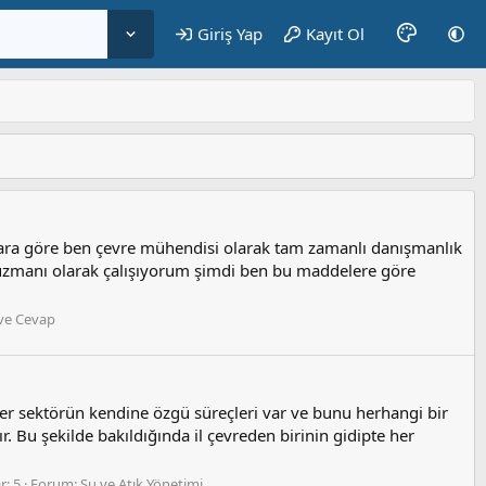
Giriş Yap
Kayıt Ol
ara göre ben çevre mühendisi olarak tam zamanlı danışmanlık
 uzmanı olarak çalışıyorum şimdi ben bu maddelere göre
ve Cevap
r sektörün kendine özgü süreçleri var ve bunu herhangi bir
 Bu şekilde bakıldığında il çevreden birinin gidipte her
r: 5
Forum:
Su ve Atık Yönetimi