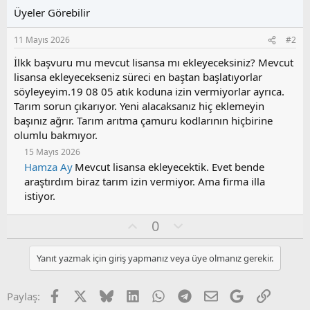
Üyeler Görebilir
11 Mayıs 2026
#2
İlkk başvuru mu mevcut lisansa mı ekleyeceksiniz? Mevcut
lisansa ekleyecekseniz süreci en baştan başlatıyorlar
söyleyeyim.19 08 05 atık koduna izin vermiyorlar ayrıca.
Tarım sorun çıkarıyor. Yeni alacaksanız hiç eklemeyin
başınız ağrır. Tarım arıtma çamuru kodlarının hiçbirine
olumlu bakmıyor.
15 Mayıs 2026
Hamza Ay
Mevcut lisansa ekleyecektik. Evet bende
araştırdım biraz tarım izin vermiyor. Ama firma illa
istiyor.
O
O
0
y
l
l
u
Yanıt yazmak için giriş yapmanız veya üye olmanız gerekir.
a
m
s
u
Facebook
X
Bluesky
LinkedIn
WhatsApp
Telegram
E-posta
Google
Link
Paylaş:
z