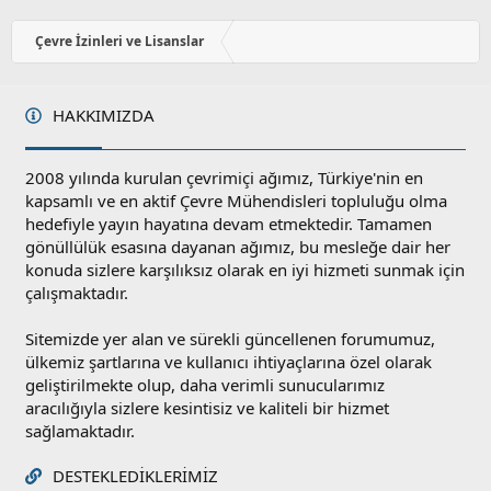
o
y
Çevre İzinleri ve Lisanslar
l
a
HAKKIMIZDA
2008 yılında kurulan çevrimiçi ağımız, Türkiye'nin en
kapsamlı ve en aktif Çevre Mühendisleri topluluğu olma
hedefiyle yayın hayatına devam etmektedir. Tamamen
gönüllülük esasına dayanan ağımız, bu mesleğe dair her
konuda sizlere karşılıksız olarak en iyi hizmeti sunmak için
çalışmaktadır.
Sitemizde yer alan ve sürekli güncellenen forumumuz,
ülkemiz şartlarına ve kullanıcı ihtiyaçlarına özel olarak
geliştirilmekte olup, daha verimli sunucularımız
aracılığıyla sizlere kesintisiz ve kaliteli bir hizmet
sağlamaktadır.
DESTEKLEDIKLERIMIZ