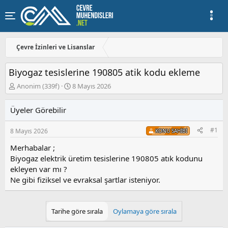
Çevre İzinleri ve Lisanslar
Bi̇yogaz tesi̇sleri̇ne 190805 atik kodu ekleme
K
B
Anonim (339f)
8 Mayıs 2026
o
a
n
ş
Üyeler Görebilir
u
l
y
a
#1
8 Mayıs 2026
u
n
KONU SAHIBI
b
g
Merhabalar ;
a
ı
Biyogaz elektrik üretim tesislerine 190805 atık kodunu
ş
ç
l
t
ekleyen var mı ?
a
a
Ne gibi fiziksel ve evraksal şartlar isteniyor.
t
r
a
i
n
h
Tarihe göre sırala
Oylamaya göre sırala
i