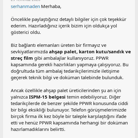
p
serhanmaden
Merhaba,
k
i
l
Öncelikle paylaştığınız detaylı bilgiler için çok teşekkür
e
ederim. Hazırladığınız içerik bizim için oldukça yol
r
gösterici oldu.
:
Biz bağlantı elemanları üreten bir firmayız ve
sevkiyatlarımızda
ahşap palet, karton kutu/sandık ve
streç film
gibi ambalajlar kullanıyoruz. PPWR
kapsamında gerekli hazırlıkları yapmaya çalışıyoruz. Bu
doğrultuda tüm ambalaj tedarikçilerimizle iletişime
geçerek teknik bilgi ve doküman talebinde bulunduk.
Ancak özellikle ahşap palet üreticilerinden şu an için
yalnızca
ISPM-15 belgesi
temin edebiliyoruz. Diğer
tedarikçilerde de benzer şekilde PPWR konusunda ciddi
bir bilgi eksikliği bulunuyor. Telefon görüşmelerimizde
birçok firma ilk kez böyle bir taleple karşılaştığını ifade
etti ve henüz PPWR kapsamında herhangi bir doküman
hazırlamadıklarını belirtti.