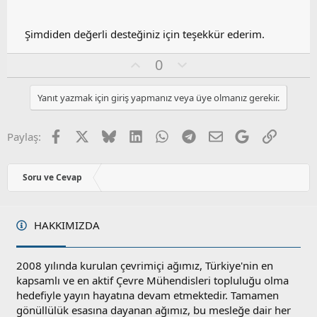
Şimdiden değerli desteğiniz için teşekkür ederim.
O
O
0
y
l
l
u
Yanıt yazmak için giriş yapmanız veya üye olmanız gerekir.
a
m
s
u
Facebook
X
Bluesky
LinkedIn
WhatsApp
Telegram
E-posta
Google
Link
Paylaş:
z
o
y
Soru ve Cevap
l
a
HAKKIMIZDA
2008 yılında kurulan çevrimiçi ağımız, Türkiye'nin en
kapsamlı ve en aktif Çevre Mühendisleri topluluğu olma
hedefiyle yayın hayatına devam etmektedir. Tamamen
gönüllülük esasına dayanan ağımız, bu mesleğe dair her