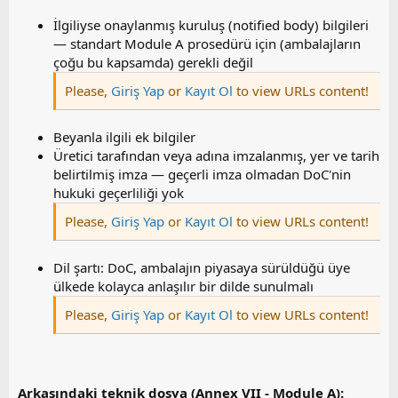
İlgiliyse onaylanmış kuruluş (notified body) bilgileri
— standart Module A prosedürü için (ambalajların
çoğu bu kapsamda) gerekli değil
Please,
Giriş Yap
or
Kayıt Ol
to view URLs content!
Beyanla ilgili ek bilgiler
Üretici tarafından veya adına imzalanmış, yer ve tarih
belirtilmiş imza — geçerli imza olmadan DoC'nin
hukuki geçerliliği yok
Please,
Giriş Yap
or
Kayıt Ol
to view URLs content!
Dil şartı: DoC, ambalajın piyasaya sürüldüğü üye
ülkede kolayca anlaşılır bir dilde sunulmalı
Please,
Giriş Yap
or
Kayıt Ol
to view URLs content!
Arkasındaki teknik dosya (Annex VII - Module A):