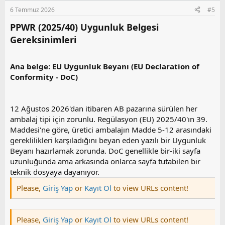
s
6 Temmuz 2026
#5
u
z
PPWR (2025/40) Uygunluk Belgesi
o
Gereksinimleri​
y
l
a
Ana belge: EU Uygunluk Beyanı (EU Declaration of
Conformity - DoC)
12 Ağustos 2026'dan itibaren AB pazarına sürülen her
ambalaj tipi için zorunlu. Regülasyon (EU) 2025/40'ın 39.
Maddesi'ne göre, üretici ambalajın Madde 5-12 arasındaki
gereklilikleri karşıladığını beyan eden yazılı bir Uygunluk
Beyanı hazırlamak zorunda. DoC genellikle bir-iki sayfa
uzunluğunda ama arkasında onlarca sayfa tutabilen bir
teknik dosyaya dayanıyor.
Please,
Giriş Yap
or
Kayıt Ol
to view URLs content!
Please,
Giriş Yap
or
Kayıt Ol
to view URLs content!