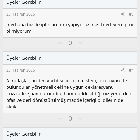
Üyeler Görebilir
a
m
s
23 Haziran 2026
#3
u
z
merhaba biz de iplik üretimi yapıyoruz. nasıl ilerleyeceğimi
o
bilmiyorum
y
O
O
l
0
y
l
a
l
u
Üyeler Görebilir
a
m
s
23 Haziran 2026
#4
u
z
Arkadaşlar, bizden yurtdışı bir firma istedi, bize ziyarette
o
bulundular, yönetmelik ekine uygun deklaresyanu
y
imzaladık şuan durum bu, hammadde aldığımız yerlerden
l
pfas ve geri dönüştürülmüş madde içeriği bilgilerinide
a
aldık.
O
O
0
y
l
l
u
Üyeler Görebilir
a
m