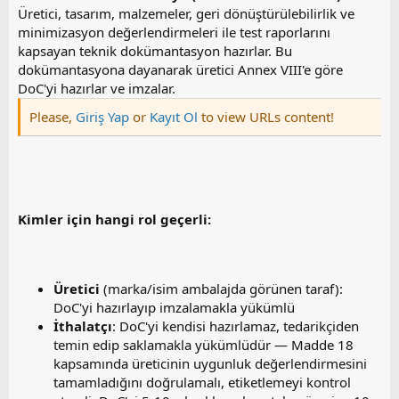
Üretici, tasarım, malzemeler, geri dönüştürülebilirlik ve
minimizasyon değerlendirmeleri ile test raporlarını
kapsayan teknik dokümantasyon hazırlar. Bu
dokümantasyona dayanarak üretici Annex VIII'e göre
DoC'yi hazırlar ve imzalar.
Please,
Giriş Yap
or
Kayıt Ol
to view URLs content!
Kimler için hangi rol geçerli:
Üretici
(marka/isim ambalajda görünen taraf):
DoC'yi hazırlayıp imzalamakla yükümlü
İthalatçı
: DoC'yi kendisi hazırlamaz, tedarikçiden
temin edip saklamakla yükümlüdür — Madde 18
kapsamında üreticinin uygunluk değerlendirmesini
tamamladığını doğrulamalı, etiketlemeyi kontrol