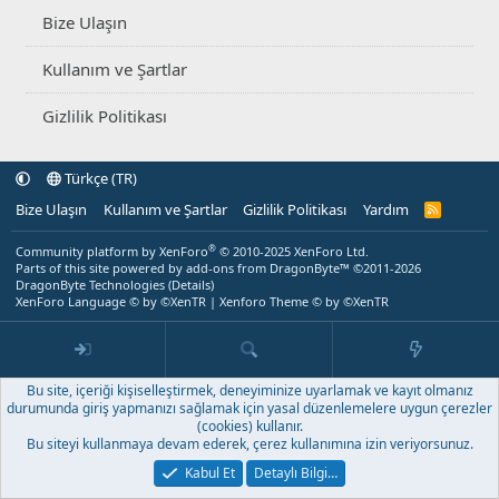
Bize Ulaşın
Kullanım ve Şartlar
Gizlilik Politikası
Türkçe (TR)
Bize Ulaşın
Kullanım ve Şartlar
Gizlilik Politikası
Yardım
R
S
S
®
Community platform by XenForo
© 2010-2025 XenForo Ltd.
Parts of this site powered by
add-ons from DragonByte™
©2011-2026
DragonByte Technologies
(
Details
)
XenForo Language © by ©XenTR
|
Xenforo Theme
© by ©XenTR
Bu site, içeriği kişiselleştirmek, deneyiminize uyarlamak ve kayıt olmanız
durumunda giriş yapmanızı sağlamak için yasal düzenlemelere uygun çerezler
(cookies) kullanır.
Bu siteyi kullanmaya devam ederek, çerez kullanımına izin veriyorsunuz.
Kabul Et
Detaylı Bilgi…