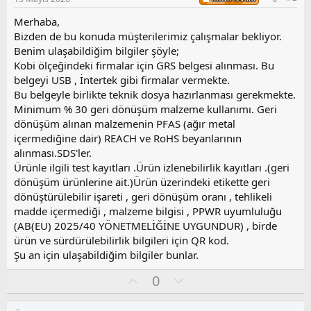
Merhaba,
Bizden de bu konuda müşterilerimiz çalışmalar bekliyor.
Benim ulaşabildiğim bilgiler şöyle;
Kobi ölçeğindeki firmalar için GRS belgesi alınması. Bu
belgeyi USB , İntertek gibi firmalar vermekte.
Bu belgeyle birlikte teknik dosya hazırlanması gerekmekte.
Minimum % 30 geri dönüşüm malzeme kullanımı. Geri
dönüşüm alınan malzemenin PFAS (ağır metal
içermediğine dair) REACH ve RoHS beyanlarının
alınması.SDS'ler.
Ürünle ilgili test kayıtları .Ürün izlenebilirlik kayıtları .(geri
dönüşüm ürünlerine ait.)Ürün üzerindeki etikette geri
dönüştürülebilir işareti , geri dönüşüm oranı , tehlikeli
madde içermediği , malzeme bilgisi , PPWR uyumluluğu
(AB(EU) 2025/40 YÖNETMELİĞİNE UYGUNDUR) , birde
ürün ve sürdürülebilirlik bilgileri için QR kod.
Şu an için ulaşabildiğim bilgiler bunlar.
O
O
0
y
l
l
u