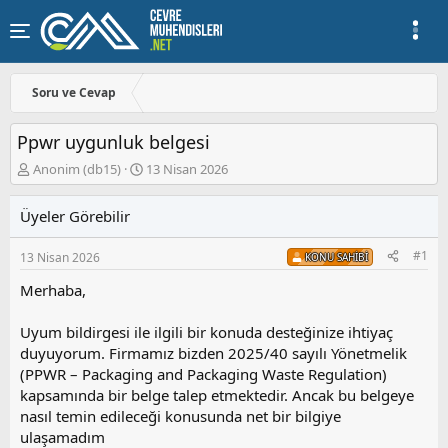
Soru ve Cevap
Ppwr uygunluk belgesi
K
B
Anonim (db15)
13 Nisan 2026
o
a
n
ş
Üyeler Görebilir
u
l
y
a
#1
13 Nisan 2026
u
n
KONU SAHIBI
b
g
Merhaba,
a
ı
ş
ç
l
t
Uyum bildirgesi ile ilgili bir konuda desteğinize ihtiyaç
a
a
duyuyorum. Firmamız bizden 2025/40 sayılı Yönetmelik
t
r
(PPWR – Packaging and Packaging Waste Regulation)
a
i
kapsamında bir belge talep etmektedir. Ancak bu belgeye
n
h
nasıl temin edileceği konusunda net bir bilgiye
i
ulaşamadım