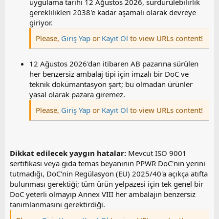
uygulama tarihi 12 Ağustos 2026, sürdürülebilirlik
gereklilikleri 2038'e kadar aşamalı olarak devreye
giriyor.
Please,
Giriş Yap
or
Kayıt Ol
to view URLs content!
12 Ağustos 2026'dan itibaren AB pazarına sürülen
her benzersiz ambalaj tipi için imzalı bir DoC ve
teknik dokümantasyon şart; bu olmadan ürünler
yasal olarak pazara giremez.
Please,
Giriş Yap
or
Kayıt Ol
to view URLs content!
Dikkat edilecek yaygın hatalar:
Mevcut ISO 9001
sertifikası veya gıda temas beyanının PPWR DoC'nin yerini
tutmadığı, DoC'nin Regülasyon (EU) 2025/40'a açıkça atıfta
bulunması gerektiği; tüm ürün yelpazesi için tek genel bir
DoC yeterli olmayıp Annex VIII her ambalajın benzersiz
tanımlanmasını gerektirdiği.