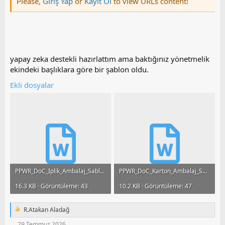
Please,
Giriş Yap
or
Kayıt Ol
to view URLs content!
yapay zeka destekli hazırlattım ama baktığınız yönetmelik
ekindeki başlıklara göre bir şablon oldu.
Ekli dosyalar
PPWR_DoC_Iplik_Ambalaj_Sablonu.docx
PPWR_DoC_Karton_Ambalaj_Sablonu.docx
16.3 KB · Görüntüleme: 43
10.2 KB · Görüntüleme: 47
R.Atakan Aladağ
T
e
29 Temmuz 2026