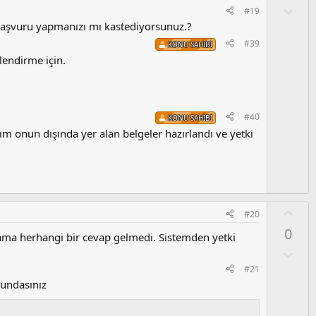
a
O
a
#19
l
aşvuru yapmanızı mı kastediyorsunuz.?
u
#39
KONU SAHIBI
m
lendirme için.
s
u
z
o
#40
KONU SAHIBI
y
m onun dışında yer alan belgeler hazırlandı ve yetki
l
a
O
#20
y
0
 ama herhangi bir cevap gelmedi. Sistemden yetki
l
a
O
l
#21
u
rundasınız
m
s