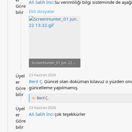
Ali Salih İnci
Su verimliliği bilgi sisteminde de aşa
Göre
Ekli dosyalar
bilir
ScreenHunter_01 Jun. 22 13.32.gif
149.8 KB · Görüntüleme: 99
23 Haziran 2026
Üyel
Beril Ç.
Güncel olan doküman kılavuz o yüzden onu 
er
güncelleme yapılmamış.
Göre
bilir
Beril Ç.
T
e
23 Haziran 2026
Üyel
p
Ali Salih İnci
çok teşekkürler
k
er
i
Göre
l
bilir
e