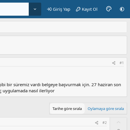
Giriş Yap
Kayıt Ol
#1
 gibi bir süremiz vardı belgeye başvurmak için. 27 haziran son
 uygulamada nasıl ilerliyor
Tarihe göre sırala
Oylamaya göre sırala
O
#2
y