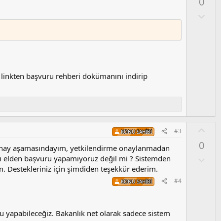
0
l
a
O
l
u
m
s
u
z
i linkten başvuru rehberi dokümanını indirip
o
y
l
a
O
#3
KONU SAHIBI
y
0
l
onay aşamasındayım, yetkilendirme onaylanmadan
a
O
tı elden başvuru yapamıyoruz değil mi ? Sistemden
l
. Destekleriniz için şimdiden teşekkür ederim.
u
#4
KONU SAHIBI
m
s
u
 yapabileceğiz. Bakanlık net olarak sadece sistem
z