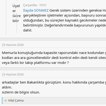
r
:
Çarşamba - 10:51
Üyel
İlayda SÖNMEZ
Gerek sistem üzerinden gerekse Ha
er
gerçekleştiren işletmeler açısından, başvuru sonr
Göre
olduğundan, bu süreçten kaynaklı gecikmeler nede
bilir
belirtilmiştir. Değerlendirmede başvurunun yapıldığ
dahil.
23 Haziran 2026
Memurla konuştuğumda kapasite raporundaki nace kodundan gi
kodları ara ara güncellenebilir dedi kontrol edin dedi kendi site
veya farklı bir takip platformu var mıdır ?
23 Haziran 2026
arkadaşlar ben Bakanlıkta görüştüm. konu hakkında çarşamba 
aldım.
sizlerin de bilgisi olsun.
Hilal Çatma
T
e