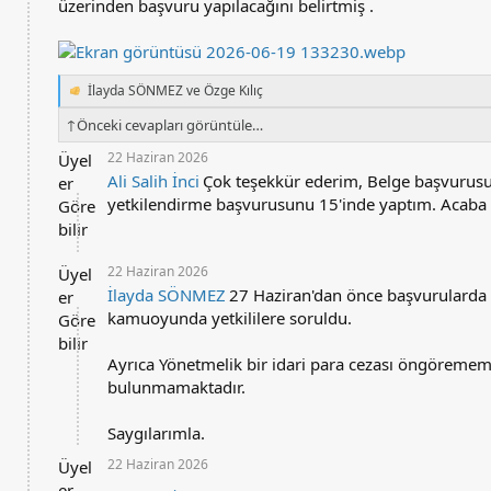
üzerinden başvuru yapılacağını belirtmiş .
İlayda SÖNMEZ
ve
Özge Kılıç
T
e
↑
Önceki cevapları görüntüle…
p
k
22 Haziran 2026
Üyel
i
Ali Salih İnci
Çok teşekkür ederim, Belge başvurusu
er
l
yetkilendirme başvurusunu 15'inde yaptım. Acaba 
e
Göre
r
bilir
:
22 Haziran 2026
Üyel
İlayda SÖNMEZ
27 Haziran'dan önce başvurularda 
er
kamuoyunda yetkililere soruldu.
Göre
bilir
Ayrıca Yönetmelik bir idari para cezası öngörememe
bulunmamaktadır.
Saygılarımla.
22 Haziran 2026
Üyel
er