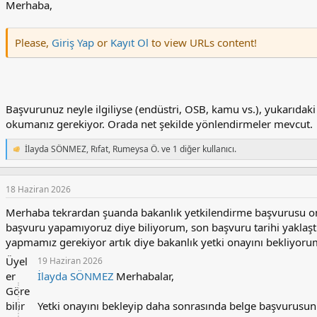
Merhaba,
Please,
Giriş Yap
or
Kayıt Ol
to view URLs content!
Başvurunuz neyle ilgiliyse (endüstri, OSB, kamu vs.), yukarıdak
okumanız gerekiyor. Orada net şekilde yönlendirmeler mevcut.
İlayda SÖNMEZ
,
Rıfat
,
Rumeysa Ö.
ve 1 diğer kullanıcı.
T
e
p
k
18 Haziran 2026
i
l
Merhaba tekrardan şuanda bakanlık yetkilendirme başvurusu 
e
başvuru yapamıyoruz diye biliyorum, son başvuru tarihi yaklaş
r
yapmamız gerekiyor artık diye bakanlık yetki onayını bekliyorum
:
Üyel
19 Haziran 2026
er
İlayda SÖNMEZ
Merhabalar,
Göre
bilir
Yetki onayını bekleyip daha sonrasında belge başvurusunu