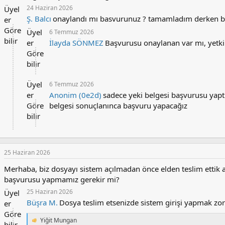
24 Haziran 2026
r
Üyel
:
Ş. Balcı
onaylandı mı basvurunuz ? tamamladım derken b
er
Göre
Üyel
6 Temmuz 2026
bilir
er
İlayda SÖNMEZ
Başvurusu onaylanan var mı, yetki
Göre
bilir
Üyel
6 Temmuz 2026
er
Anonim (0e2d)
sadece yeki belgesi başvurusu yaptı
Göre
belgesi sonuçlanınca başvuru yapacağız
bilir
25 Haziran 2026
Merhaba, biz dosyayı sistem açılmadan önce elden teslim ettik
başvurusu yapmamız gerekir mi?
25 Haziran 2026
Üyel
Büşra M.
Dosya teslim etsenizde sistem girişi yapmak zo
er
Göre
Yiğit Mungan
T
bilir