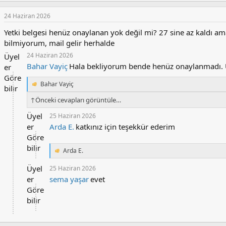
p
k
24 Haziran 2026
i
Yetki belgesi henüz onaylanan yok değil mi? 27 sine az kaldı am
l
e
bilmiyorum, mail gelir herhalde
r
24 Haziran 2026
Üyel
:
Bahar Vayiç
Hala bekliyorum bende henüz onaylanmadı. 
er
Göre
Bahar Vayiç
T
bilir
e
↑
Önceki cevapları görüntüle…
p
k
Üyel
25 Haziran 2026
i
er
Arda E.
katkınız için teşekkür ederim
l
e
Göre
r
bilir
Arda E.
:
T
e
Üyel
25 Haziran 2026
p
k
er
sema yaşar
evet
i
Göre
l
bilir
e
r
: