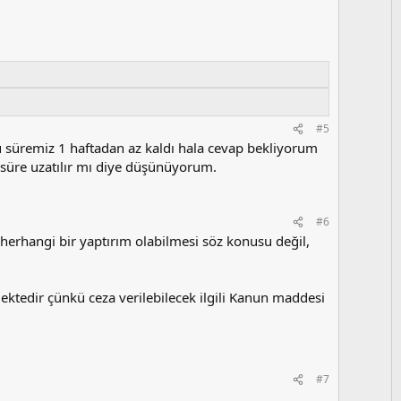
o
y
l
a
#5
 süremiz 1 haftadan az kaldı hala cevap bekliyorum
süre uzatılır mı diye düşünüyorum.
#6
herhangi bir yaptırım olabilmesi söz konusu değil,
ktedir çünkü ceza verilebilecek ilgili Kanun maddesi
#7