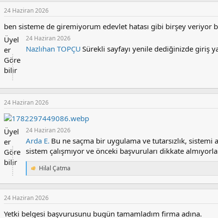
24 Haziran 2026
ben sisteme de giremiyorum edevlet hatası gibi birşey veriyor
24 Haziran 2026
Üyel
Nazlıhan TOPÇU
Sürekli sayfayı yenile dediğinizde giriş ya
er
Göre
bilir
24 Haziran 2026
24 Haziran 2026
Üyel
Arda E.
Bu ne saçma bir uygulama ve tutarsızlık, sistemi a
er
sistem çalışmıyor ve önceki başvuruları dikkate almıyorl
Göre
bilir
Hilal Çatma
T
e
p
k
24 Haziran 2026
i
l
Yetki belgesi başvurusunu bugün tamamladım firma adına.
e