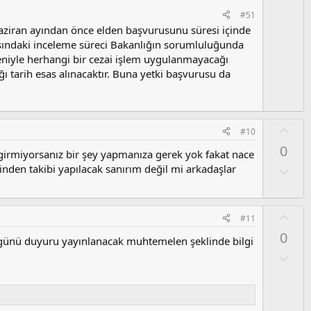
#51
ziran ayından önce elden başvurusunu süresi içinde
asındaki inceleme süreci Bakanlığın sorumluluğunda
niyle herhangi bir cezai işlem uygulanmayacağı
ı tarih esas alınacaktır. Buna yetki başvurusu da
O
#10
y
0
rmiyorsanız bir şey yapmanıza gerek yok fakat nace
l
sinden takibi yapılacak sanırım değil mi arkadaşlar
a
O
l
u
m
O
#11
s
y
0
u
günü duyuru yayınlanacak muhtemelen şeklinde bilgi
l
z
a
O
o
l
y
u
l
m
a