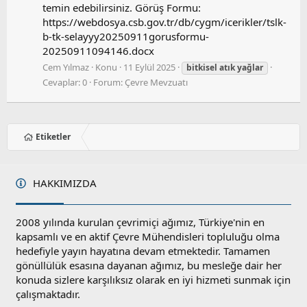
temin edebilirsiniz. Görüş Formu:
https://webdosya.csb.gov.tr/db/cygm/icerikler/tslk-
b-tk-selayyy20250911gorusformu-
20250911094146.docx
Cem Yılmaz
Konu
11 Eylül 2025
bitkisel
atık
yağlar
Cevaplar: 0
Forum:
Çevre Mevzuatı
Etiketler
HAKKIMIZDA
2008 yılında kurulan çevrimiçi ağımız, Türkiye'nin en
kapsamlı ve en aktif Çevre Mühendisleri topluluğu olma
hedefiyle yayın hayatına devam etmektedir. Tamamen
gönüllülük esasına dayanan ağımız, bu mesleğe dair her
konuda sizlere karşılıksız olarak en iyi hizmeti sunmak için
çalışmaktadır.