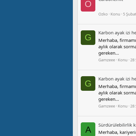
O
Ozko
Konu
5 Şuba
Karbon ayak i̇zi 
G
Merhaba, firmamız
aylık olarak sorm
gereken...
Gamzeee
Konu
28
Karbon ayak i̇zi 
G
Merhaba, firmamız
aylık olarak sorm
gereken...
Gamzeee
Konu
28
Sürdürülebilirlik
A
Merhaba, kariyeri