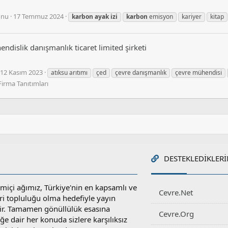
onu
17 Temmuz 2024
karbon
ayak
izi
karbon
emisyon
kariyer
kitap
dislik danışmanlık ticaret limited şirketi
12 Kasım 2023
atıksu arıtımı
çed
çevre danışmanlık
çevre mühendisi
Firma Tanıtımları
DESTEKLEDIKLERI
miçi ağımız, Türkiye'nin en kapsamlı ve
Cevre.Net
ri topluluğu olma hedefiyle yayın
r. Tamamen gönüllülük esasına
Cevre.Org
e dair her konuda sizlere karşılıksız