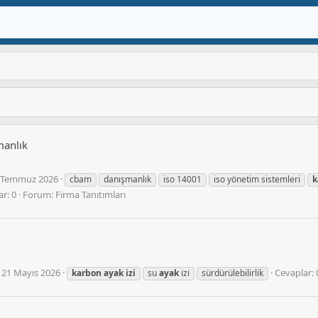
manlık
 Temmuz 2026
cbam
danışmanlık
iso 14001
iso yönetim sistemleri
k
r: 0
Forum:
Firma Tanıtımları
21 Mayıs 2026
Cevaplar: 
karbon
ayak
izi
su
ayak
i̇zi̇
sürdürülebilirlik