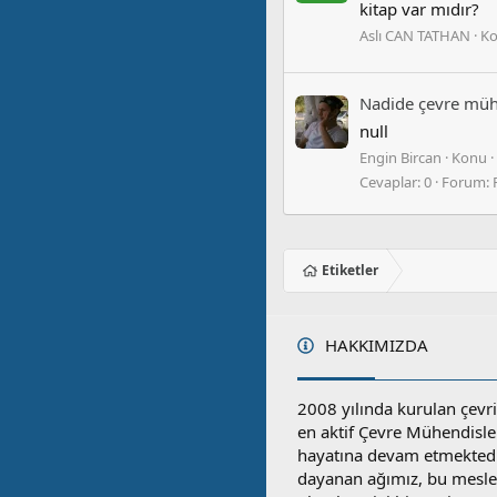
kitap var mıdır?
Aslı CAN TATHAN
K
Nadide çevre mühen
null
Engin Bircan
Konu
Cevaplar: 0
Forum:
Etiketler
HAKKIMIZDA
2008 yılında kurulan çevri
en aktif Çevre Mühendisle
hayatına devam etmektedi
dayanan ağımız, bu mesleğ