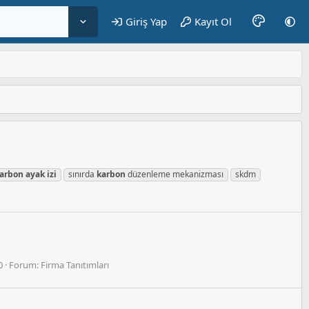
Giriş Yap
Kayıt Ol
arbon
ayak
izi
sınırda
karbon
düzenleme mekanizması
skdm
0
Forum:
Firma Tanıtımları