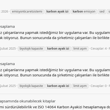
t 2026
emisyonticaretsistemi
karbon
ayak
izi
karbon
emisyon
sed
hesaplama
 çalışanlarına yapmak istediğimiz bir uygulama var. Bu uygulamada
ak istiyoruz. Bunun sonucunda da şirketimiz çalışanları ile birli
 Şubat 2025
Cevaplar: 4
biyolojik kapasite
karbon
ayak
izi
limit aşım
hesaplama
 çalışanlarına yapmak istediğimiz bir uygulama var. Bu uygulamada
ak istiyoruz. Bunun sonucunda da şirketimiz çalışanları ile birli
 Şubat 2025
Cevaplar: 0
biyolojik kapasite
karbon
ayak
izi
limit aşım
 kapsamında okunabilecek kitaplar
mi sürdürülebilirlik ve ISO 14064 Karbon Ayakizi hesaplamaya d