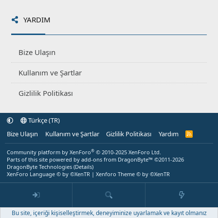
YARDIM
Bize Ulaşın
Kullanım ve Şartlar
Gizlilik Politikası
Türkçe (TR)
Bize Ulaşın
Kullanım ve Şartlar
Gizlilik Politikası
Yardım
R
S
S
®
Community platform by XenForo
© 2010-2025 XenForo Ltd.
Parts of this site powered by
add-ons from DragonByte™
©2011-2026
DragonByte Technologies
(
Details
)
XenForo Language © by ©XenTR
|
Xenforo Theme
© by ©XenTR
Bu site, içeriği kişiselleştirmek, deneyiminize uyarlamak ve kayıt olmanız