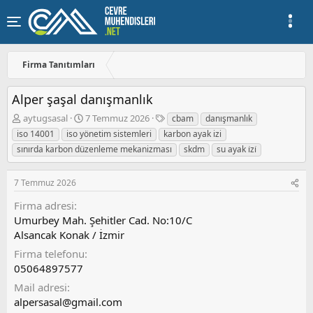
Firma Tanıtımları
Alper şaşal danışmanlık
K
B
E
aytugsasal
7 Temmuz 2026
cbam
danışmanlık
o
a
t
iso 14001
iso yönetim sistemleri
karbon ayak izi
n
ş
i
sınırda karbon düzenleme mekanizması
skdm
su ayak i̇zi̇
u
l
k
y
a
e
u
n
t
7 Temmuz 2026
b
g
l
Firma adresi
a
ı
e
ş
ç
r
Umurbey Mah. Şehitler Cad. No:10/C
l
t
Alsancak Konak / İzmir
a
a
Firma telefonu
t
r
05064897577
a
i
n
h
Mail adresi
i
alpersasal@gmail.com