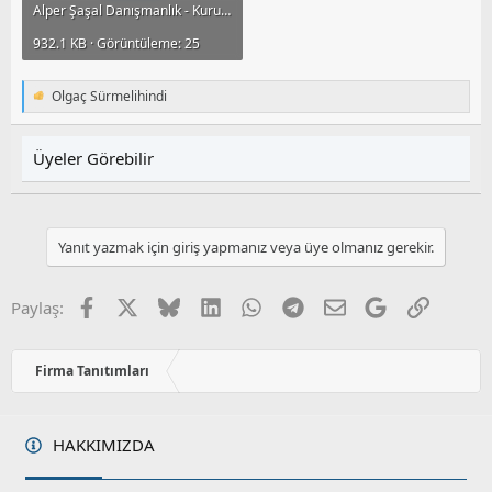
Alper Şaşal Danışmanlık - Kurumsal Tanıtım.pdf
932.1 KB · Görüntüleme: 25
Olgaç Sürmelihindi
T
e
p
k
Üyeler Görebilir
i
l
e
r
:
Yanıt yazmak için giriş yapmanız veya üye olmanız gerekir.
Facebook
X
Bluesky
LinkedIn
WhatsApp
Telegram
E-posta
Google
Link
Paylaş:
Firma Tanıtımları
HAKKIMIZDA