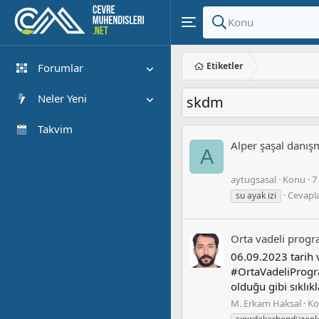
Etiketler
Forumlar
Yeni Mesajlar
Neler Yeni
skdm
Forumlarda Ara
Öne çıkan içerik
Takvim
Alper şaşal danış
Yeni Mesajlar
A
Son Etkinlik
aytugsasal
Konu
7
Cevapla
su ayak i̇zi̇
Orta vadeli prog
06.09.2023 tarih 
#OrtaVadeliProgra
olduğu gibi sıklıkla
M. Erkam Haksal
Ko