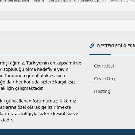
lememekanizması
skdm
sürdürülebilirlik
yeşildönüşüm
DESTEKLEDIKLERI
miçi ağımız, Türkiye'nin en kapsamlı ve
Cevre.Net
ri topluluğu olma hedefiyle yayın
r. Tamamen gönüllülük esasına
Cevre.Org
e dair her konuda sizlere karşılıksız
ak için çalışmaktadır.
Hosting
rekli güncellenen forumumuz, ülkemiz
yaçlarına özel olarak geliştirilmekte
rımız aracılığıyla sizlere kesintisiz ve
ktadır.