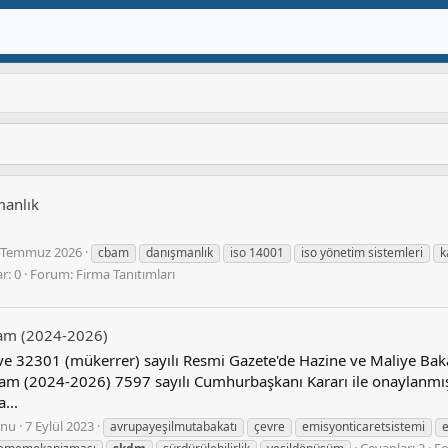
manlık
 Temmuz 2026
cbam
danışmanlık
iso 14001
iso yönetim sistemleri
k
r: 0
Forum:
Firma Tanıtımları
ram (2024-2026)
ve 32301 (mükerrer) sayılı Resmi Gazete'de Hazine ve Maliye Bakan
m (2024-2026) 7597 sayılı Cumhurbaşkanı Kararı ile onaylanmış 
...
nu
7 Eylül 2023
avrupayeşilmutabakatı
çevre
emisyonticaretsistemi
e
Cevaplar: 2
F