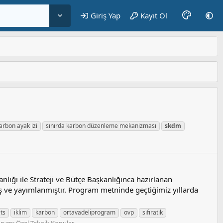
Giriş Yap
Kayıt Ol
arbon ayak izi
sınırda karbon düzenleme mekanizması
skdm
lığı ile Strateji ve Bütçe Başkanlığınca hazırlanan
ve yayımlanmıştır. Program metninde geçtiğimiz yıllarda
ts
iklim
karbon
ortavadeliprogram
ovp
sıfıratık
orum:
Özel Teknik Konular