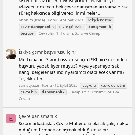
sistemi biraz öğrenmek istiyorum. Nasıl bir yol
izleyebilirim tecrübeli çevre danışmanları varsa biraz
süreç hakkında bilgi verebilir mi neler...
Anonim (01d4)
Konu
4 Şubat 2023
belgelendirme
çevre
danışmanlık
çevre görevlisi
danışmanlık
Cevaplar: 1
Forum:
Soru ve Cevap
tecrube
İski̇ye gsmr başvurusu i̇çi̇n?
Merhabalar; Gsmr başvurusu için İSKİ'nin sitesinden
başvuru yapabiliyor muyuz? Veya yapamıyorsak
hangi belgeler lazımdır yardımcı olabilecek var mı?
Teşekkürler.
sametyazar
Konu
12 Eylül 2022
başvuru
çevre denetim
Cevaplar: 2
Forum:
Soru ve
çevre izin
danışmanlık
Cevap
Çevre danışmanlık
E
Selam arkadaşlar, Çevre Mühendisi olarak çalışmakta
olduğum firmada anlaşmalı olduğumuz bir