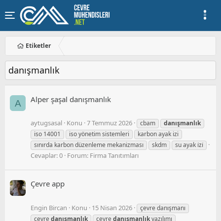
Etiketler
danışmanlık
Alper şaşal danışmanlık
A
aytugsasal
Konu
7 Temmuz 2026
cbam
danışmanlık
iso 14001
iso yönetim sistemleri
karbon ayak izi
sınırda karbon düzenleme mekanizması
skdm
su ayak i̇zi̇
Cevaplar: 0
Forum:
Firma Tanıtımları
Çevre app
Engin Bircan
Konu
15 Nisan 2026
çevre danışmanı
çevre
danışmanlık
çevre
danışmanlık
yazılımı