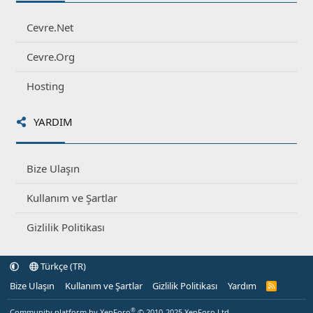
Cevre.Net
Cevre.Org
Hosting
YARDIM
Bize Ulaşın
Kullanım ve Şartlar
Gizlilik Politikası
Türkçe (TR)
Bize Ulaşın
Kullanım ve Şartlar
Gizlilik Politikası
Yardım
R
S
S
®
Community platform by XenForo
© 2010-2025 XenForo Ltd.