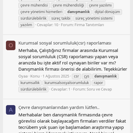
çevre mühendisi
çevre mühendisliği
çevre yazılımı
çevre yönetimi hizmetleri
danışmanlık
dijital dönüşüm
sürdürülebilirlik
süreç takibi
süreç yönetimi sistemi
Cevaplar: 10
Forum:
Firma Tanıtımları
yazılım
Kurumsal sosyal sorumluluk(csr) raporlaması
O
Merhaba, Çalıştığınız firmalar arasında Kurumsal
sosyal sorumluluk (CSR) raporlaması yapan veya
aranızda bu işte aktif rol oynayan biriler var mı?
Danışmanlık firması önerisi de alabilirim. Teşekkürler
Oyaa
Konu
1 Ağustos 2025
csr
çys
danışmanlık
kurumsallık
kurumsalsosyalsorumluluk
rapor
Cevaplar: 1
Forum:
Soru ve Cevap
sürdürülebilirlik
Çevre danışmanlarından yardım lütfen..
A
Merhabalar ben danışmanlık firmasında çevre
görevlisi olarak başlayacağım firmaları verdiler fakat
tecrübem yok şuan işe başlamadan araştırma yapıp