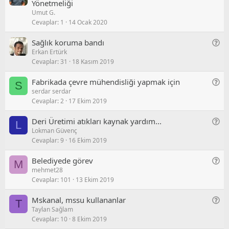
i
e
Yönetmeliği
/
u
Umut G.
l
n
S
Cevaplar
1
14 Ocak 2020
i
e
o
t
l
r
G
Sağlık koruma bandı
l
/
u
Erkan Ertürk
e
i
S
Cevaplar
31
18 Kasım 2019
n
o
e
r
G
Fabrikada çevre mühendisliği yapmak için
S
l
u
serdar serdar
e
/
Cevaplar
2
17 Ekim 2019
n
S
e
o
G
Deri Üretimi atıkları kaynak yardım...
L
l
r
Lokman Güvenç
e
/
u
Cevaplar
9
16 Ekim 2019
n
S
e
o
G
Belediyede görev
M
l
r
mehmet28
e
/
u
Cevaplar
101
13 Ekim 2019
n
S
e
o
G
Mskanal, mssu kullananlar
T
l
r
Taylan Sağlam
e
/
u
Cevaplar
10
8 Ekim 2019
n
S