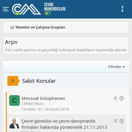
Yönetim ve Çalışma Grupları
Arşiv
Eski, tarihi geçmiş ve geçerliliği kalmayan başlıkların toplandığı alandır.
Filtreler
Sabit Konular
S
G
Mevzuat kütüphanesi
C
CMNet Okuru
a
e
Cevaplar
63
26 Kasım 2018
b
n
i
e
S
G
Çevre görevlisi ve çevre danışmanlık
t
l
a
e
firmaları hakkında yönetmelik 21.11.2013
/