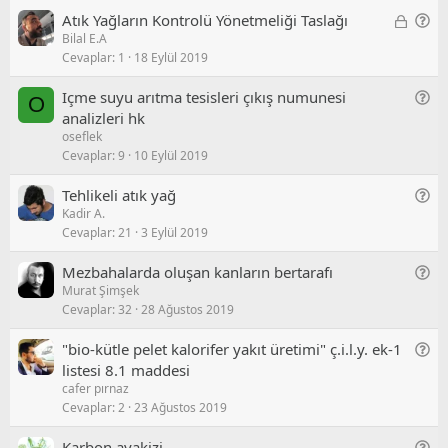
e
o
K
G
Atık Yağların Kontrolü Yönetmeliği Taslağı
l
r
Bilal E.A
i
e
/
u
Cevaplar
1
18 Eylül 2019
l
n
S
i
e
o
G
Içme suyu arıtma tesisleri çıkış numunesi
O
t
l
r
e
analizleri hk
l
/
u
oseflek
n
i
S
Cevaplar
9
10 Eylül 2019
e
o
l
r
G
Tehlikeli atık yağ
/
u
Kadir A.
e
S
Cevaplar
21
3 Eylül 2019
n
o
e
r
G
Mezbahalarda oluşan kanların bertarafı
l
u
Murat Şimşek
e
/
Cevaplar
32
28 Ağustos 2019
n
S
e
o
G
"bio-kütle pelet kalorifer yakıt üretimi" ç.i.l.y. ek-1
l
r
e
listesi 8.1 maddesi
/
u
cafer pırnaz
n
S
Cevaplar
2
23 Ağustos 2019
e
o
l
r
G
Karbon ayakizi