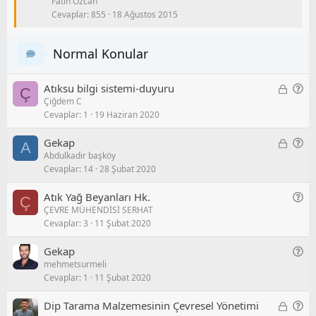
Fatih Özcan
b
n
S
Cevaplar
855
18 Ağustos 2015
i
e
o
t
l
r
/
u
Normal Konular
S
o
K
G
Atıksu bilgi sistemi-duyuru
r
Ç
Çiğdem C
i
e
u
Cevaplar
1
19 Haziran 2020
l
n
i
e
K
G
Gekap
A
t
l
Abdulkadir başköy
i
e
l
/
Cevaplar
14
28 Şubat 2020
l
n
i
S
i
e
o
G
Atık Yağ Beyanları Hk.
Ç
t
l
r
ÇEVRE MÜHENDİSİ SERHAT
e
l
/
u
Cevaplar
3
11 Şubat 2020
n
i
S
e
o
G
Gekap
l
r
mehmetsurmeli
e
/
u
Cevaplar
1
11 Şubat 2020
n
S
e
o
K
G
Dip Tarama Malzemesinin Çevresel Yönetimi
l
r