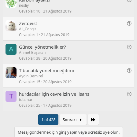
/
u
nesliy
e
S
Cevaplar
10
21 Ağustos 2019
n
o
e
r
G
Zeitgeist
l
u
Ali_Cengiz
e
/
Cevaplar
1
21 Ağustos 2019
n
S
e
o
G
Güncel yönetmelikler?
A
l
r
Ahmet Başaran
e
/
u
Cevaplar
38
20 Ağustos 2019
n
S
e
o
G
Tıbbi atık yönetimi eğitimi
l
r
Aydın Demirel
e
/
u
Cevaplar
15
20 Ağustos 2019
n
S
e
o
G
hurdacılar için cevre izin ve lisans
T
l
r
tubanur
e
/
u
Cevaplar
25
17 Ağustos 2019
n
S
e
o
l
Son
1 of 428
Sonraki
r
/
u
S
Mesaj göndermek için giriş yapın veya ücretsiz üye olun.