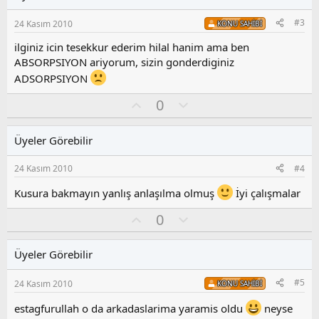
a
m
s
#3
24 Kasım 2010
KONU SAHIBI
u
z
ilginiz icin tesekkur ederim hilal hanim ama ben
o
ABSORPSIYON ariyorum, sizin gonderdiginiz
y
ADSORPSIYON
l
a
O
O
0
y
l
l
u
Üyeler Görebilir
a
m
s
24 Kasım 2010
#4
u
z
Kusura bakmayın yanlış anlaşılma olmuş
İyi çalışmalar
o
y
O
O
0
l
y
l
a
l
u
Üyeler Görebilir
a
m
s
#5
24 Kasım 2010
KONU SAHIBI
u
z
estagfurullah o da arkadaslarima yaramis oldu
neyse
o