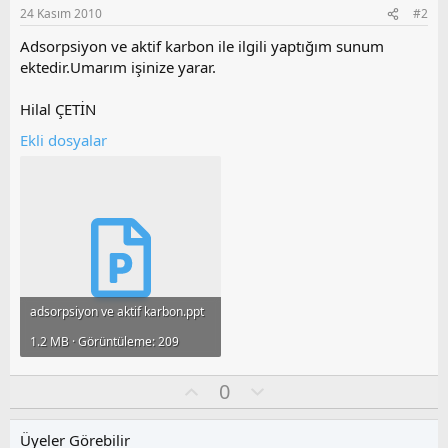
24 Kasım 2010
#2
Adsorpsiyon ve aktif karbon ile ilgili yaptığım sunum
ektedir.Umarım işinize yarar.
Hilal ÇETİN
Ekli dosyalar
adsorpsiyon ve aktif karbon.ppt
1.2 MB · Görüntüleme: 209
O
O
0
y
l
l
u
Üyeler Görebilir