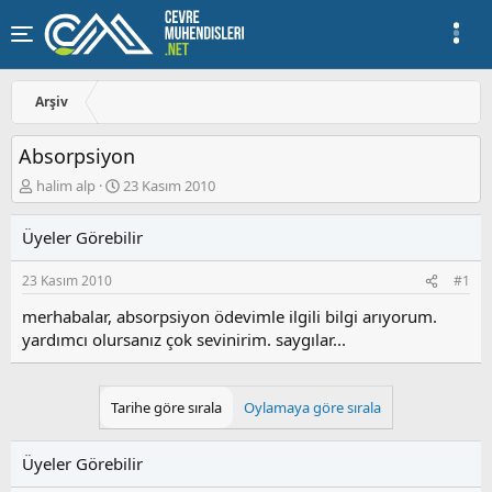
Arşiv
Absorpsiyon
K
B
halim alp
23 Kasım 2010
o
a
n
ş
Üyeler Görebilir
u
l
y
a
23 Kasım 2010
#1
u
n
b
g
merhabalar, absorpsiyon ödevimle ilgili bilgi arıyorum.
a
ı
yardımcı olursanız çok sevinirim. saygılar...
ş
ç
l
t
a
a
t
r
Tarihe göre sırala
Oylamaya göre sırala
a
i
n
h
i
Üyeler Görebilir