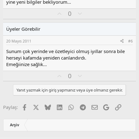
yine yeni bilgiler bekliyorum...
y
l
O
O
0
a
y
l
l
u
Üyeler Görebilir
a
m
s
20 Mayıs 2011
#6
u
z
Sunum çok yerinde ve özetleyici olmuş iyıllar sonra bile
o
herseyi kafamda yeniden canlandırdı.
y
Emeğiinize sağlık...
l
a
O
O
0
y
l
l
u
Yanıt yazmak için giriş yapmanız veya üye olmanız gerekir.
a
m
s
u
Facebook
X
Bluesky
LinkedIn
WhatsApp
Telegram
E-posta
Google
Link
Paylaş:
z
o
y
Arşiv
l
a