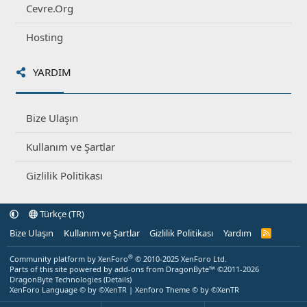
Cevre.Org
Hosting
YARDIM
Bize Ulaşın
Kullanım ve Şartlar
Gizlilik Politikası
Türkçe (TR)
Bize Ulaşın
Kullanım ve Şartlar
Gizlilik Politikası
Yardım
R
S
S
®
Community platform by XenForo
© 2010-2025 XenForo Ltd.
Parts of this site powered by
add-ons from DragonByte™
©2011-2026
DragonByte Technologies
(
Details
)
XenForo Language © by ©XenTR
|
Xenforo Theme
© by ©XenTR