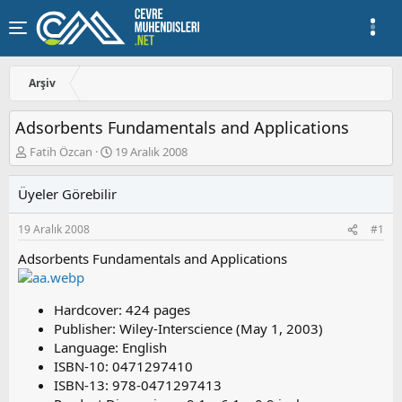
Arşiv
Adsorbents Fundamentals and Applications
K
B
Fatih Özcan
19 Aralık 2008
o
a
n
ş
Üyeler Görebilir
u
l
y
a
19 Aralık 2008
#1
u
n
b
g
Adsorbents Fundamentals and Applications
a
ı
ş
ç
l
t
Hardcover: 424 pages
a
a
Publisher: Wiley-Interscience (May 1, 2003)
t
r
a
i
Language: English
n
h
ISBN-10: 0471297410
i
ISBN-13: 978-0471297413