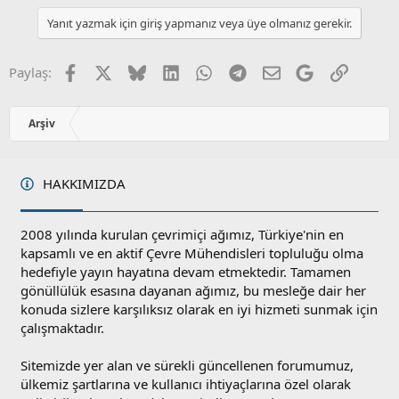
a
l
u
Yanıt yazmak için giriş yapmanız veya üye olmanız gerekir.
a
m
s
u
Facebook
X
Bluesky
LinkedIn
WhatsApp
Telegram
E-posta
Google
Link
Paylaş:
z
o
y
Arşiv
l
a
HAKKIMIZDA
2008 yılında kurulan çevrimiçi ağımız, Türkiye'nin en
kapsamlı ve en aktif Çevre Mühendisleri topluluğu olma
hedefiyle yayın hayatına devam etmektedir. Tamamen
gönüllülük esasına dayanan ağımız, bu mesleğe dair her
konuda sizlere karşılıksız olarak en iyi hizmeti sunmak için
çalışmaktadır.
Sitemizde yer alan ve sürekli güncellenen forumumuz,
ülkemiz şartlarına ve kullanıcı ihtiyaçlarına özel olarak