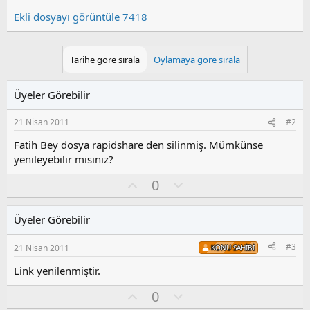
Ekli dosyayı görüntüle 7418
Tarihe göre sırala
Oylamaya göre sırala
Üyeler Görebilir
21 Nisan 2011
#2
Fatih Bey dosya rapidshare den silinmiş. Mümkünse
yenileyebilir misiniz?
O
O
0
y
l
l
u
Üyeler Görebilir
a
m
s
#3
21 Nisan 2011
KONU SAHIBI
u
z
Link yenilenmiştir.
o
y
O
O
0
l
y
l