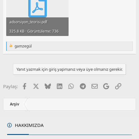
adsorsiyon_teorisi.pdf
325.8 KB · Görüntüleme: 736
gamzegül
T
e
p
k
i
Yanıt yazmak için giriş yapmanız veya üye olmanız gerekir.
l
e
r
Facebook
X
Bluesky
LinkedIn
WhatsApp
Telegram
E-posta
Google
Link
Paylaş:
:
Arşiv
HAKKIMIZDA