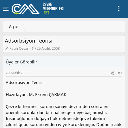
Arşiv
Adsorbsiyon Teorisi
K
B
Fatih Özcan
29 Aralık 2008
o
a
n
ş
Üyeler Görebilir
u
l
y
a
29 Aralık 2008
#1
u
n
b
g
Adsorbsiyon Teorisi
a
ı
ş
ç
Hazırlayan: M. Ekrem ÇAKMAK
l
t
a
a
t
r
Çevre kirlenmesi sorunu sanayi devrimden sonra en
a
i
önemli sorunlardan biri haline gelmeye başlamıştır.
n
h
İnsanoğlunun doğaya hükmetme isteği ve tüketim
i
çılgınlığı bu sorunu iyiden iyiye körüklemiştir. Doğanın atık