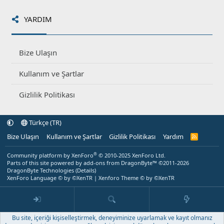
YARDIM
Bize Ulaşın
Kullanım ve Şartlar
Gizlilik Politikası
Türkçe (TR)
Bize Ulaşın
Kullanım ve Şartlar
Gizlilik Politikası
Yardım
R
S
S
®
Community platform by XenForo
© 2010-2025 XenForo Ltd.
Parts of this site powered by
add-ons from DragonByte™
©2011-2026
DragonByte Technologies
(
Details
)
XenForo Language © by ©XenTR
|
Xenforo Theme
© by ©XenTR
Bu site, içeriği kişiselleştirmek, deneyiminize uyarlamak ve kayıt olmanız