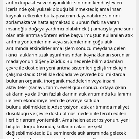
arıtım kapasitesi ve dayanıklılık sınırının kendi işlevleri
içerisinde çok yüksek olduğu bilinmektedir, ama insan
kaynaklı etkenler bu kapasitenin dayanabilme sınırını
zorlamakta ve hatta aşmaktadır. Bunun farkına varan
insanoğlu doğaya yardımcı olabilmek (!) amacıyla yine suni
olan atık arıtma yöntemlerine başvurmuştur. Kullanılan atık
arıtma yöntemlerinin veya sistemlerinin çoğu atık
arıtımında etkindirler ama işlem sonucu meydana gelen
ikincil atıkların uzaklaştırılmasından kaynaklanan sorunlar
madalyonun diğer yüzüdür. Bu nedenle bilim adamları
çevre ile dost olan yeni arıtma sistemleri geliştirmek için
çalışmaktadır. Özellikle doğada ve çevrede bol miktarda
bulunan organik, inorganik maddelerin veya insani
aktiviteler (sanayi, tarım, evsel gibi) sonucu ortaya çıkan
atıkların ya da ürün fazlalıklarının atık arıtımında kullanımı
ile hem ekonomiye hem de çevreye katkıda
bulunulabilmektedir. Adsorpsiyon, atık arıtımında maliyet
düşüklüğü ve çevre dostu olması nedeni ile tercih edilen
ileri bir arıtım yöntemidir. Ama halen adsorpsiyonun, yeni
bilgiler doğrultusunda, kullanım alanı ve şekli
değişebilmektedir. Bu seminerde atık arıtımında gelecek