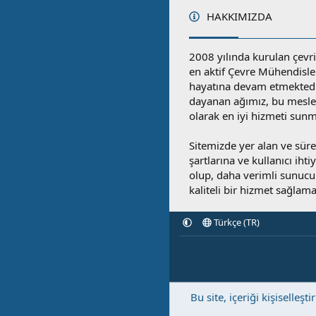
HAKKIMIZDA
2008 yılında kurulan çevri
en aktif Çevre Mühendisle
hayatına devam etmektedi
dayanan ağımız, bu mesleğ
olarak en iyi hizmeti sunm
Sitemizde yer alan ve sü
şartlarına ve kullanıcı ihti
olup, daha verimli sunucula
kaliteli bir hizmet sağlama
Türkçe (TR)
Bu site, içeriği kişisell