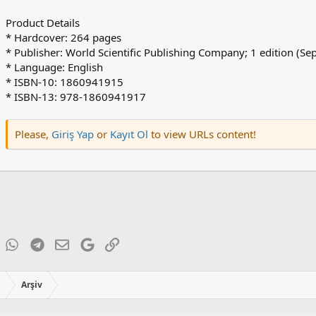
Product Details
* Hardcover: 264 pages
* Publisher: World Scientific Publishing Company; 1 edition (S
* Language: English
* ISBN-10: 1860941915
* ISBN-13: 978-1860941917
Please,
Giriş Yap
or
Kayıt Ol
to view URLs content!
ky
inkedIn
WhatsApp
Telegram
E-posta
Google
Link
ı
Arşiv