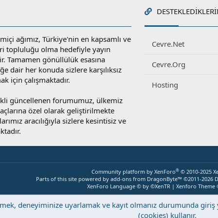
DESTEKLEDIKLERI
miçi ağımız, Türkiye'nin en kapsamlı ve
Cevre.Net
ri topluluğu olma hedefiyle yayın
r. Tamamen gönüllülük esasına
Cevre.Org
e dair her konuda sizlere karşılıksız
ak için çalışmaktadır.
Hosting
rekli güncellenen forumumuz, ülkemiz
yaçlarına özel olarak geliştirilmekte
rımız aracılığıyla sizlere kesintisiz ve
ktadır.
®
Community platform by XenForo
© 2010-2025 X
Parts of this site powered by
add-ons from DragonByte™
©2011-2026
D
XenForo Language © by ©XenTR
|
Xenforo Theme
eştirmek, deneyiminize uyarlamak ve kayıt olmanız durumunda giri
(cookies) kullanır.