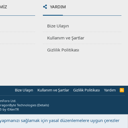
MIZ
YARDIM
Bize Ulaşın
Kullanım ve Şartlar
Gizlilik Politikası
Bize Ulaşın
Kullanım ve Şartlar
Gizlilik Politikası
Yardım
R
S
S
enForo Ltd.
ragonByte Technologies
(
Details
)
© by ©XenTR
ş yapmanızı sağlamak için yasal düzenlemelere uygun çerezler