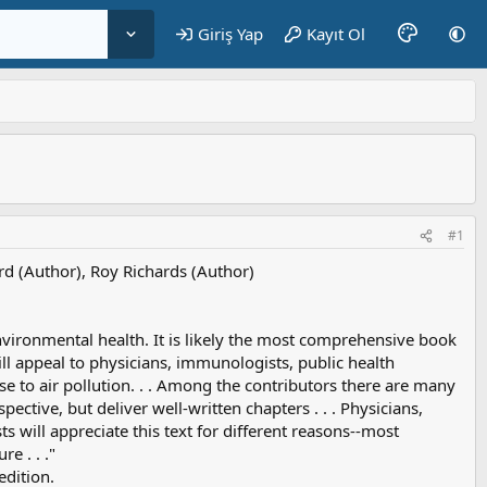
Giriş Yap
Kayıt Ol
#1
rd (Author), Roy Richards (Author)
 environmental health. It is likely the most comprehensive book
will appeal to physicians, immunologists, public health
e to air pollution. . . Among the contributors there are many
ective, but deliver well-written chapters . . . Physicians,
s will appreciate this text for different reasons--most
e . . ."
edition.