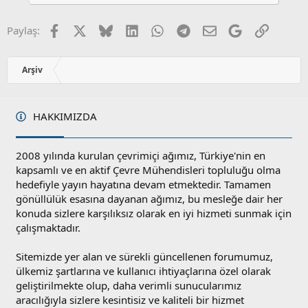
Facebook
X
Bluesky
LinkedIn
WhatsApp
Telegram
E-posta
Google
Link
Paylaş:
Arşiv
HAKKIMIZDA
2008 yılında kurulan çevrimiçi ağımız, Türkiye'nin en
kapsamlı ve en aktif Çevre Mühendisleri topluluğu olma
hedefiyle yayın hayatına devam etmektedir. Tamamen
gönüllülük esasına dayanan ağımız, bu mesleğe dair her
konuda sizlere karşılıksız olarak en iyi hizmeti sunmak için
çalışmaktadır.
Sitemizde yer alan ve sürekli güncellenen forumumuz,
ülkemiz şartlarına ve kullanıcı ihtiyaçlarına özel olarak
geliştirilmekte olup, daha verimli sunucularımız
aracılığıyla sizlere kesintisiz ve kaliteli bir hizmet