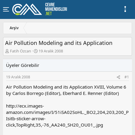
Arşiv
Air Pollution Modeling and its Application
K
B
Fatih Özcan
19 Aralık 2008
o
a
n
ş
Üyeler Görebilir
u
l
y
a
19 Aralık 2008
#1
u
n
b
g
Air Pollution Modeling and its Application XVIII, Volume 6
a
ı
by Carlos Borrego (Editor), Eberhard E. Renner (Editor)
ş
ç
l
t
a
a
http://ecx.images-
t
r
amazon.com/images/I/51iSA02SoHL._BO2,204,203,200_P
a
i
Isitb-sticker-arrow-
n
h
click,TopRight,35,-76_AA240_SH20_OU01_.jpg
i