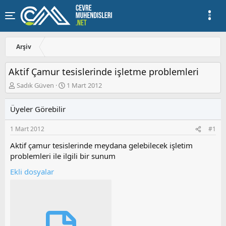
Arşiv
Aktif Çamur tesislerinde işletme problemleri
K
B
Sadık Güven
1 Mart 2012
o
a
n
ş
Üyeler Görebilir
u
l
y
a
1 Mart 2012
#1
u
n
b
g
Aktif çamur tesislerinde meydana gelebilecek işletim
a
ı
problemleri ile ilgili bir sunum
ş
ç
l
t
Ekli dosyalar
a
a
t
r
a
i
n
h
i