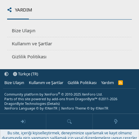
YARDIM
Bize Ulaşın
Kullanım ve Şartlar
Gizlilik Politikası
Türkçe (TR)
Bize Ulaşın
Kullanım ve Şartlar
Gizlilik Politikası
Yardım
R
S
S
®
Community platform by XenForo
© 2010-2025 XenForo Ltd.
Parts of this site powered by
add-ons from DragonByte™
©2011-2026
DragonByte Technologies
(
Details
)
XenForo Language © by ©XenTR
|
Xenforo Theme
© by ©XenTR
Bu site, içeriği kişiselleştirmek, deneyiminize uyarlamak ve kayıt olmanız
durumunda giriş yapmanızı sağlamak için yasal düzenlemelere uygun çerezler