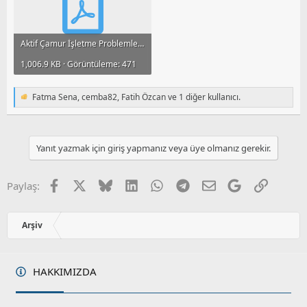
Aktif Çamur İşletme Problemleri.pdf
1,006.9 KB · Görüntüleme: 471
Fatma Sena
,
cemba82
,
Fatih Özcan
ve 1 diğer kullanıcı.
T
e
p
k
i
Yanıt yazmak için giriş yapmanız veya üye olmanız gerekir.
l
e
r
Facebook
X
Bluesky
LinkedIn
WhatsApp
Telegram
E-posta
Google
Link
Paylaş:
:
Arşiv
HAKKIMIZDA