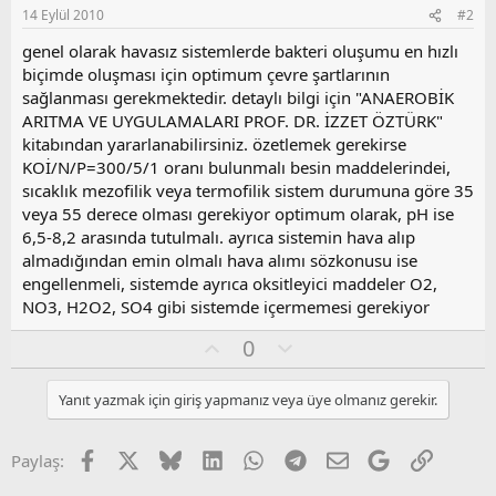
14 Eylül 2010
#2
genel olarak havasız sistemlerde bakteri oluşumu en hızlı
biçimde oluşması için optimum çevre şartlarının
sağlanması gerekmektedir. detaylı bilgi için "ANAEROBİK
ARITMA VE UYGULAMALARI PROF. DR. İZZET ÖZTÜRK"
kitabından yararlanabilirsiniz. özetlemek gerekirse
KOİ/N/P=300/5/1 oranı bulunmalı besin maddelerindei,
sıcaklık mezofilik veya termofilik sistem durumuna göre 35
veya 55 derece olması gerekiyor optimum olarak, pH ise
6,5-8,2 arasında tutulmalı. ayrıca sistemin hava alıp
almadığından emin olmalı hava alımı sözkonusu ise
engellenmeli, sistemde ayrıca oksitleyici maddeler O2,
NO3, H2O2, SO4 gibi sistemde içermemesi gerekiyor
O
O
0
y
l
l
u
Yanıt yazmak için giriş yapmanız veya üye olmanız gerekir.
a
m
s
u
Facebook
X
Bluesky
LinkedIn
WhatsApp
Telegram
E-posta
Google
Link
Paylaş:
z