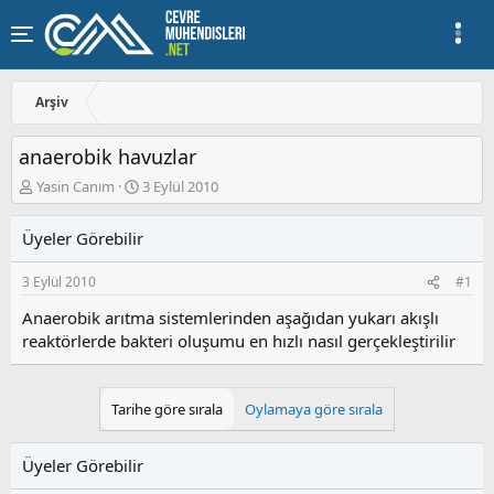
Arşiv
anaerobik havuzlar
K
B
Yasin Canım
3 Eylül 2010
o
a
n
ş
Üyeler Görebilir
u
l
y
a
3 Eylül 2010
#1
u
n
b
g
Anaerobik arıtma sistemlerinden aşağıdan yukarı akışlı
a
ı
reaktörlerde bakteri oluşumu en hızlı nasıl gerçekleştirilir
ş
ç
l
t
a
a
t
r
Tarihe göre sırala
Oylamaya göre sırala
a
i
n
h
i
Üyeler Görebilir