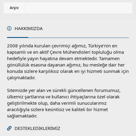
o
y
Arşiv
l
a
HAKKIMIZDA
2008 yılında kurulan çevrimiçi ağımız, Türkiye'nin en
kapsamlı ve en aktif Çevre Mühendisleri topluluğu olma
hedefiyle yayın hayatına devam etmektedir. Tamamen
gönüllülük esasına dayanan ağımız, bu mesleğe dair her
konuda sizlere karşılıksız olarak en iyi hizmeti sunmak için
çalışmaktadır.
Sitemizde yer alan ve sürekli güncellenen forumumuz,
ülkemiz şartlarına ve kullanıcı ihtiyaçlarına özel olarak
geliştirilmekte olup, daha verimli sunucularımız
aracılığıyla sizlere kesintisiz ve kaliteli bir hizmet
sağlamaktadır.
DESTEKLEDIKLERIMIZ