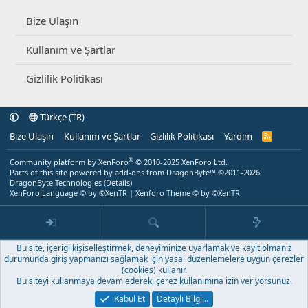
Bize Ulaşın
Kullanım ve Şartlar
Gizlilik Politikası
Türkçe (TR)
Bize Ulaşın
Kullanım ve Şartlar
Gizlilik Politikası
Yardım
R
S
S
®
Community platform by XenForo
© 2010-2025 XenForo Ltd.
Parts of this site powered by
add-ons from DragonByte™
©2011-2026
DragonByte Technologies
(
Details
)
XenForo Language © by ©XenTR
|
Xenforo Theme
© by ©XenTR
Bu site, içeriği kişiselleştirmek, deneyiminize uyarlamak ve kayıt olmanız
durumunda giriş yapmanızı sağlamak için yasal düzenlemelere uygun çerezler
(cookies) kullanır.
Bu siteyi kullanmaya devam ederek, çerez kullanımına izin veriyorsunuz.
Kabul Et
Detaylı Bilgi…