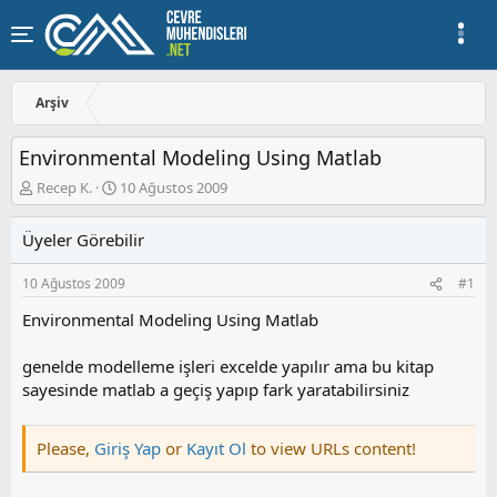
Arşiv
Environmental Modeling Using Matlab
K
B
Recep K.
10 Ağustos 2009
o
a
n
ş
Üyeler Görebilir
u
l
y
a
10 Ağustos 2009
#1
u
n
b
g
Environmental Modeling Using Matlab
a
ı
ş
ç
genelde modelleme işleri excelde yapılır ama bu kitap
l
t
a
a
sayesinde matlab a geçiş yapıp fark yaratabilirsiniz
t
r
a
i
n
h
Please,
Giriş Yap
or
Kayıt Ol
to view URLs content!
i