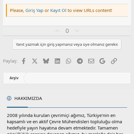
Please,
Giriş Yap
or
Kayıt Ol
to view URLs content!
O
O
0
y
l
l
u
Yanıt yazmak için giriş yapmanız veya üye olmanız gerekir.
a
m
s
u
Facebook
X
Bluesky
LinkedIn
WhatsApp
Telegram
E-posta
Google
Link
Paylaş:
z
o
y
Arşiv
l
a
HAKKIMIZDA
2008 yılında kurulan çevrimiçi ağımız, Türkiye'nin en
kapsamlı ve en aktif Çevre Mühendisleri topluluğu olma
hedefiyle yayın hayatına devam etmektedir. Tamamen