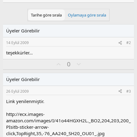
Tarihe göre sırala
Oylamaya göre sırala
Üyeler Görebilir
14 Eylül 2009
#2
teşekkürler...
O
O
0
y
l
l
u
Üyeler Görebilir
a
m
s
26 Eylül 2009
#3
u
z
Link yenilenmiştir.
o
y
http://ecx.images-
l
amazon.com/images/I/41o44HGXH2L._BO2,204,203,200_
a
PIsitb-sticker-arrow-
click,TopRight,35,-76_AA240_SH20_OU01_.jpg