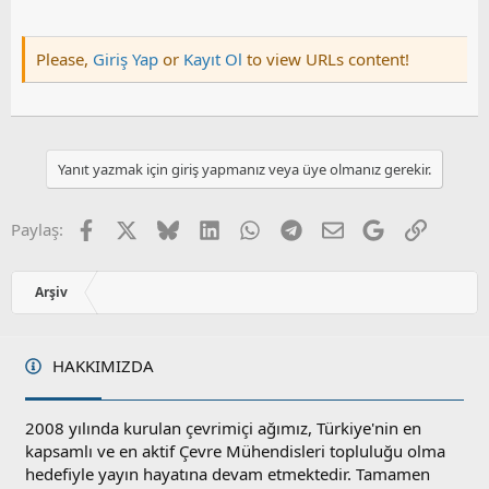
Please,
Giriş Yap
or
Kayıt Ol
to view URLs content!
Yanıt yazmak için giriş yapmanız veya üye olmanız gerekir.
Facebook
X
Bluesky
LinkedIn
WhatsApp
Telegram
E-posta
Google
Link
Paylaş:
Arşiv
HAKKIMIZDA
2008 yılında kurulan çevrimiçi ağımız, Türkiye'nin en
kapsamlı ve en aktif Çevre Mühendisleri topluluğu olma
hedefiyle yayın hayatına devam etmektedir. Tamamen