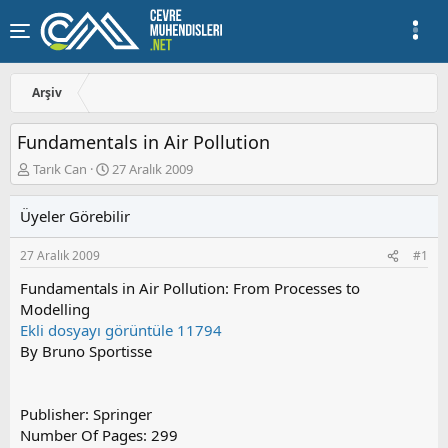
Arşiv
Fundamentals in Air Pollution
K
B
Tarık Can
27 Aralık 2009
o
a
n
ş
Üyeler Görebilir
u
l
y
a
27 Aralık 2009
#1
u
n
b
g
Fundamentals in Air Pollution: From Processes to
a
ı
Modelling
ş
ç
Ekli dosyayı görüntüle 11794
l
t
a
a
By Bruno Sportisse
t
r
a
i
n
h
Publisher: Springer
i
Number Of Pages: 299