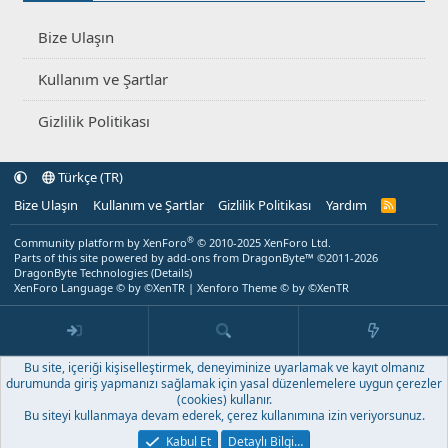
Bize Ulaşın
Kullanım ve Şartlar
Gizlilik Politikası
Türkçe (TR)
Bize Ulaşın
Kullanım ve Şartlar
Gizlilik Politikası
Yardım
R
S
S
®
Community platform by XenForo
© 2010-2025 XenForo Ltd.
Parts of this site powered by
add-ons from DragonByte™
©2011-2026
DragonByte Technologies
(
Details
)
XenForo Language © by ©XenTR
|
Xenforo Theme
© by ©XenTR
Bu site, içeriği kişiselleştirmek, deneyiminize uyarlamak ve kayıt olmanız
durumunda giriş yapmanızı sağlamak için yasal düzenlemelere uygun çerezler
(cookies) kullanır.
Bu siteyi kullanmaya devam ederek, çerez kullanımına izin veriyorsunuz.
Kabul Et
Detaylı Bilgi…