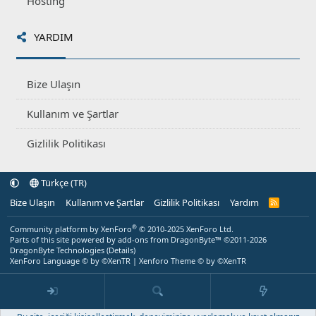
Hosting
YARDIM
Bize Ulaşın
Kullanım ve Şartlar
Gizlilik Politikası
Türkçe (TR)
Bize Ulaşın
Kullanım ve Şartlar
Gizlilik Politikası
Yardım
R
S
S
®
Community platform by XenForo
© 2010-2025 XenForo Ltd.
Parts of this site powered by
add-ons from DragonByte™
©2011-2026
DragonByte Technologies
(
Details
)
XenForo Language © by ©XenTR
|
Xenforo Theme
© by ©XenTR