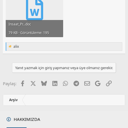
Insaat_Pr...doc
79 KB · Görüntüleme: 195
alix
T
e
p
k
i
Yanıt yazmak için giriş yapmanız veya üye olmanız gerekir.
l
e
r
Facebook
X
Bluesky
LinkedIn
WhatsApp
Telegram
E-posta
Google
Link
Paylaş:
:
Arşiv
HAKKIMIZDA