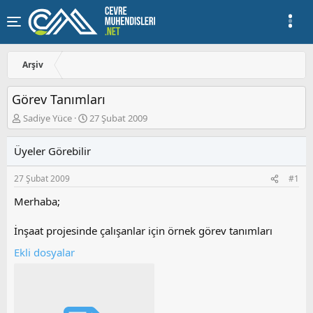
Arşiv
Görev Tanımları
K
B
Sadiye Yüce
27 Şubat 2009
o
a
n
ş
Üyeler Görebilir
u
l
y
a
27 Şubat 2009
#1
u
n
b
g
Merhaba;
a
ı
ş
ç
İnşaat projesinde çalışanlar için örnek görev tanımları
l
t
a
a
Ekli dosyalar
t
r
a
i
n
h
i