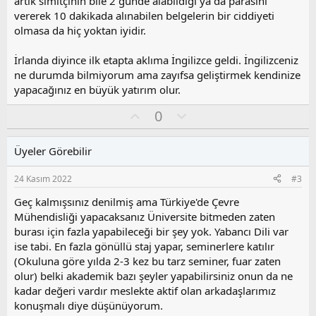
artık simitçinin bile 2 günde alabildiği ya da parasını
vererek 10 dakikada alınabilen belgelerin bir ciddiyeti
olmasa da hiç yoktan iyidir.
İrlanda diyince ilk etapta aklıma İngilizce geldi. İngilizceniz
ne durumda bilmiyorum ama zayıfsa geliştirmek kendinize
yapacağınız en büyük yatırım olur.
O
O
0
y
l
l
u
Üyeler Görebilir
a
m
s
24 Kasım 2022
#3
u
z
Geç kalmışsınız denilmiş ama Türkiye'de Çevre
o
Mühendisliği yapacaksanız Üniversite bitmeden zaten
y
burası için fazla yapabileceği bir şey yok. Yabancı Dili var
l
ise tabi. En fazla gönüllü staj yapar, seminerlere katılır
a
(Okuluna göre yılda 2-3 kez bu tarz seminer, fuar zaten
olur) belki akademik bazı şeyler yapabilirsiniz onun da ne
kadar değeri vardır meslekte aktif olan arkadaşlarımız
konuşmalı diye düşünüyorum.