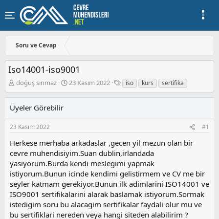
Soru ve Cevap
Iso14001-iso9001
K
B
E
doğuş sınmaz
23 Kasım 2022
iso
kurs
sertifika
o
a
t
n
ş
i
Üyeler Görebilir
u
l
k
y
a
e
u
n
t
23 Kasım 2022
#1
b
g
l
Herkese merhaba arkadaslar ,gecen yil mezun olan bir
a
ı
e
cevre muhendisiyim.Suan dublin,irlandada
ş
ç
r
l
t
yasiyorum.Burda kendi meslegimi yapmak
a
a
istiyorum.Bunun icinde kendimi gelistirmem ve CV me bir
t
r
seyler katmam gerekiyor.Bunun ilk adimlarini ISO14001 ve
a
i
ISO9001 sertifikalarini alarak baslamak istiyorum.Sormak
n
h
istedigim soru bu alacagim sertifikalar faydali olur mu ve
i
bu sertifiklari nereden veya hangi siteden alabilirim ?