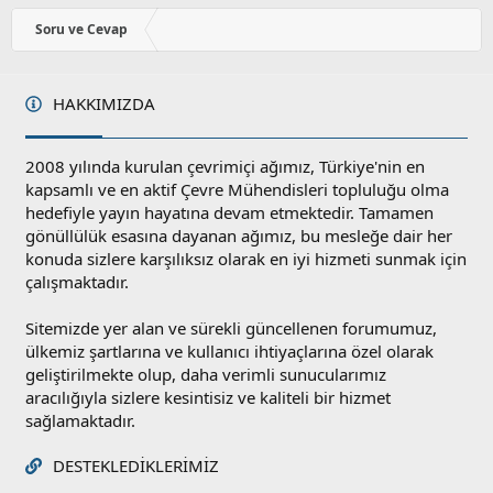
o
y
Soru ve Cevap
l
a
HAKKIMIZDA
2008 yılında kurulan çevrimiçi ağımız, Türkiye'nin en
kapsamlı ve en aktif Çevre Mühendisleri topluluğu olma
hedefiyle yayın hayatına devam etmektedir. Tamamen
gönüllülük esasına dayanan ağımız, bu mesleğe dair her
konuda sizlere karşılıksız olarak en iyi hizmeti sunmak için
çalışmaktadır.
Sitemizde yer alan ve sürekli güncellenen forumumuz,
ülkemiz şartlarına ve kullanıcı ihtiyaçlarına özel olarak
geliştirilmekte olup, daha verimli sunucularımız
aracılığıyla sizlere kesintisiz ve kaliteli bir hizmet
sağlamaktadır.
DESTEKLEDIKLERIMIZ