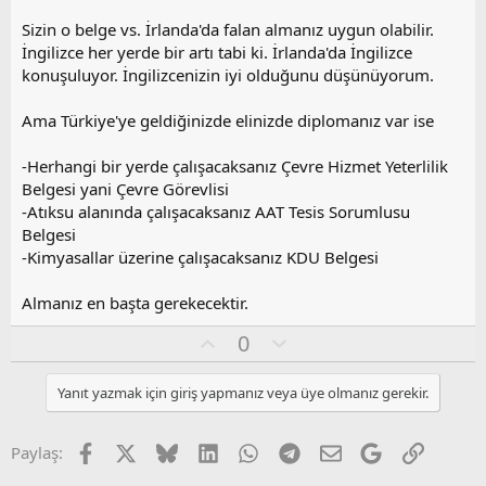
Sizin o belge vs. İrlanda'da falan almanız uygun olabilir.
İngilizce her yerde bir artı tabi ki. İrlanda'da İngilizce
konuşuluyor. İngilizcenizin iyi olduğunu düşünüyorum.
Ama Türkiye'ye geldiğinizde elinizde diplomanız var ise
-Herhangi bir yerde çalışacaksanız Çevre Hizmet Yeterlilik
Belgesi yani Çevre Görevlisi
-Atıksu alanında çalışacaksanız AAT Tesis Sorumlusu
Belgesi
-Kimyasallar üzerine çalışacaksanız KDU Belgesi
Almanız en başta gerekecektir.
O
O
0
y
l
l
u
Yanıt yazmak için giriş yapmanız veya üye olmanız gerekir.
a
m
s
u
Facebook
X
Bluesky
LinkedIn
WhatsApp
Telegram
E-posta
Google
Link
Paylaş:
z