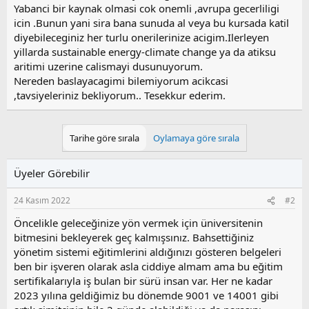
Yabanci bir kaynak olmasi cok onemli ,avrupa gecerliligi
icin .Bunun yani sira bana sunuda al veya bu kursada katil
diyebileceginiz her turlu onerilerinize acigim.Ilerleyen
yillarda sustainable energy-climate change ya da atiksu
aritimi uzerine calismayi dusunuyorum.
Nereden baslayacagimi bilemiyorum acikcasi
,tavsiyeleriniz bekliyorum.. Tesekkur ederim.
Tarihe göre sırala
Oylamaya göre sırala
Üyeler Görebilir
24 Kasım 2022
#2
Öncelikle geleceğinize yön vermek için üniversitenin
bitmesini bekleyerek geç kalmışsınız. Bahsettiğiniz
yönetim sistemi eğitimlerini aldığınızı gösteren belgeleri
ben bir işveren olarak asla ciddiye almam ama bu eğitim
sertifikalarıyla iş bulan bir sürü insan var. Her ne kadar
2023 yılına geldiğimiz bu dönemde 9001 ve 14001 gibi