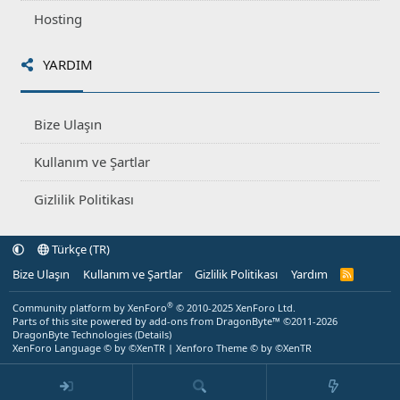
Hosting
YARDIM
Bize Ulaşın
Kullanım ve Şartlar
Gizlilik Politikası
Türkçe (TR)
Bize Ulaşın
Kullanım ve Şartlar
Gizlilik Politikası
Yardım
R
S
S
®
Community platform by XenForo
© 2010-2025 XenForo Ltd.
Parts of this site powered by
add-ons from DragonByte™
©2011-2026
DragonByte Technologies
(
Details
)
XenForo Language © by ©XenTR
|
Xenforo Theme
© by ©XenTR