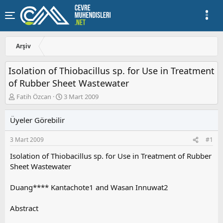
Arşiv
Isolation of Thiobacillus sp. for Use in Treatment
of Rubber Sheet Wastewater
K
B
Fatih Özcan
3 Mart 2009
o
a
n
ş
Üyeler Görebilir
u
l
y
a
3 Mart 2009
#1
u
n
b
g
Isolation of Thiobacillus sp. for Use in Treatment of Rubber
a
ı
Sheet Wastewater
ş
ç
l
t
a
a
Duang**** Kantachote1 and Wasan Innuwat2
t
r
a
i
Abstract
n
h
i