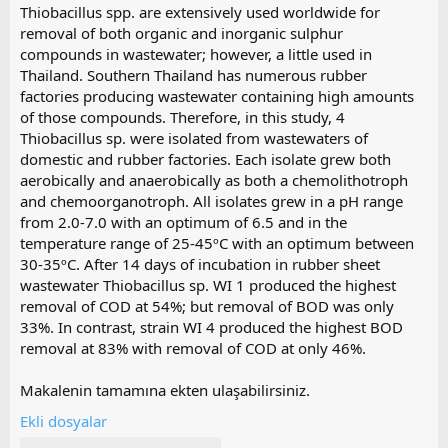
Thiobacillus spp. are extensively used worldwide for
removal of both organic and inorganic sulphur
compounds in wastewater; however, a little used in
Thailand. Southern Thailand has numerous rubber
factories producing wastewater containing high amounts
of those compounds. Therefore, in this study, 4
Thiobacillus sp. were isolated from wastewaters of
domestic and rubber factories. Each isolate grew both
aerobically and anaerobically as both a chemolithotroph
and chemoorganotroph. All isolates grew in a pH range
from 2.0-7.0 with an optimum of 6.5 and in the
temperature range of 25-45ºC with an optimum between
30-35ºC. After 14 days of incubation in rubber sheet
wastewater Thiobacillus sp. WI 1 produced the highest
removal of COD at 54%; but removal of BOD was only
33%. In contrast, strain WI 4 produced the highest BOD
removal at 83% with removal of COD at only 46%.
Makalenin tamamına ekten ulaşabilirsiniz.
Ekli dosyalar