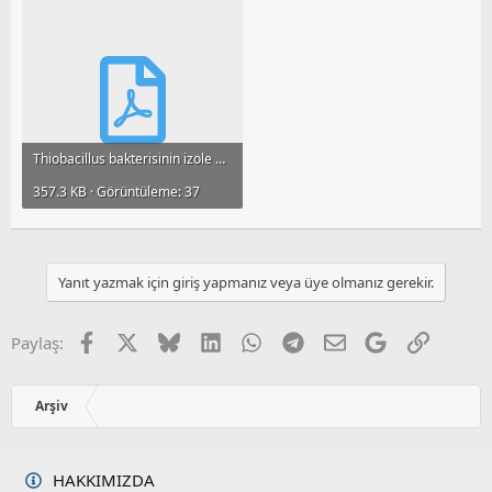
Thiobacillus bakterisinin izole edilerek atıksu arıtımında kullanılması.pdf
357.3 KB · Görüntüleme: 37
Yanıt yazmak için giriş yapmanız veya üye olmanız gerekir.
Facebook
X
Bluesky
LinkedIn
WhatsApp
Telegram
E-posta
Google
Link
Paylaş:
Arşiv
HAKKIMIZDA