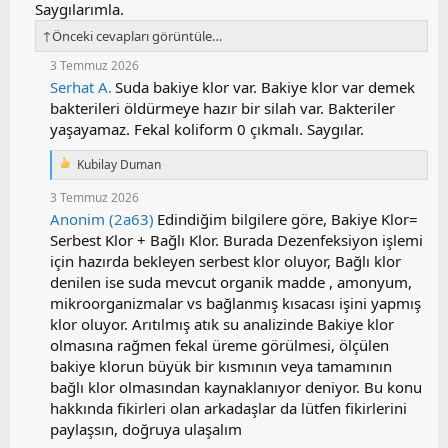
Saygılarımla.
↑
Önceki cevapları görüntüle…
3 Temmuz 2026
Serhat A.
Suda bakiye klor var. Bakiye klor var demek
bakterileri öldürmeye hazır bir silah var. Bakteriler
yaşayamaz. Fekal koliform 0 çıkmalı. Saygılar.
Kubilay Duman
T
e
3 Temmuz 2026
p
Anonim (2a63)
Edindiğim bilgilere göre, Bakiye Klor=
k
i
Serbest Klor + Bağlı Klor. Burada Dezenfeksiyon işlemi
l
için hazırda bekleyen serbest klor oluyor, Bağlı klor
e
denilen ise suda mevcut organik madde , amonyum,
r
:
mikroorganizmalar vs bağlanmış kısacası işini yapmış
klor oluyor. Arıtılmış atık su analizinde Bakiye klor
olmasına rağmen fekal üreme görülmesi, ölçülen
bakiye klorun büyük bir kısmının veya tamamının
bağlı klor olmasından kaynaklanıyor deniyor. Bu konu
hakkında fikirleri olan arkadaşlar da lütfen fikirlerini
paylaşsın, doğruya ulaşalım