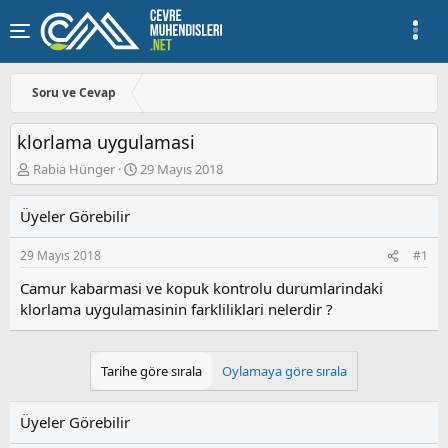
Soru ve Cevap
klorlama uygulamasi
K
B
Rabia Hünger
29 Mayıs 2018
o
a
n
ş
Üyeler Görebilir
u
l
y
a
29 Mayıs 2018
#1
u
n
b
g
Camur kabarmasi ve kopuk kontrolu durumlarindaki
a
ı
klorlama uygulamasinin farkliliklari nelerdir ?
ş
ç
l
t
a
a
t
r
Tarihe göre sırala
Oylamaya göre sırala
a
i
n
h
i
Üyeler Görebilir