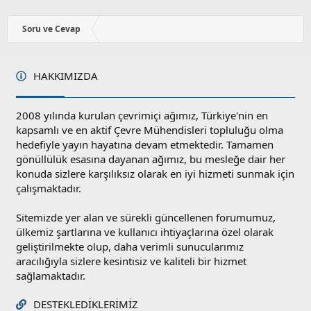
z
o
y
Soru ve Cevap
l
a
HAKKIMIZDA
2008 yılında kurulan çevrimiçi ağımız, Türkiye'nin en
kapsamlı ve en aktif Çevre Mühendisleri topluluğu olma
hedefiyle yayın hayatına devam etmektedir. Tamamen
gönüllülük esasına dayanan ağımız, bu mesleğe dair her
konuda sizlere karşılıksız olarak en iyi hizmeti sunmak için
çalışmaktadır.
Sitemizde yer alan ve sürekli güncellenen forumumuz,
ülkemiz şartlarına ve kullanıcı ihtiyaçlarına özel olarak
geliştirilmekte olup, daha verimli sunucularımız
aracılığıyla sizlere kesintisiz ve kaliteli bir hizmet
sağlamaktadır.
DESTEKLEDIKLERIMIZ