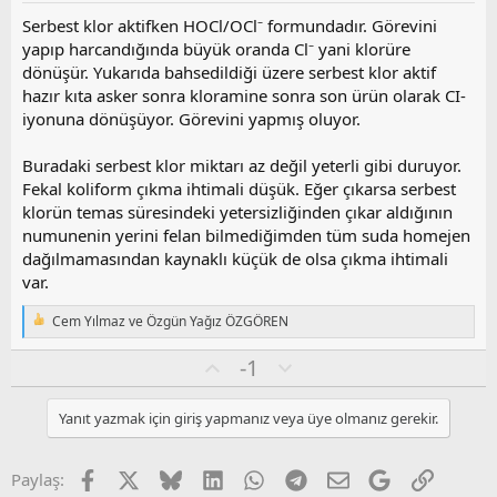
u
z
Serbest klor aktifken HOCl/OCl⁻ formundadır. Görevini
o
yapıp harcandığında büyük oranda Cl⁻ yani klorüre
y
dönüşür. Yukarıda bahsedildiği üzere serbest klor aktif
l
hazır kıta asker sonra kloramine sonra son ürün olarak CI-
a
iyonuna dönüşüyor. Görevini yapmış oluyor.
Buradaki serbest klor miktarı az değil yeterli gibi duruyor.
Fekal koliform çıkma ihtimali düşük. Eğer çıkarsa serbest
klorün temas süresindeki yetersizliğinden çıkar aldığının
numunenin yerini felan bilmediğimden tüm suda homejen
dağılmamasından kaynaklı küçük de olsa çıkma ihtimali
var.
Cem Yılmaz
ve
Özgün Yağız ÖZGÖREN
T
e
O
O
-1
p
k
y
l
i
l
u
l
Yanıt yazmak için giriş yapmanız veya üye olmanız gerekir.
a
m
e
s
r
:
u
Facebook
X
Bluesky
LinkedIn
WhatsApp
Telegram
E-posta
Google
Link
Paylaş: