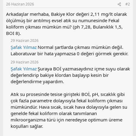
26 Haziran 2026
#2
Arkadaşlar merhaba, Bakiye Klor değeri 2,11 mg/lt olarak
ölçülmüş bir arıtılmış evsel atık su numunesinde Fekal
koliform çıkması mümkün mü? (ph 7,28, Bulanıklık 1,5,
BOI 8).
29 Haziran 2026
Şafak Yılmaz
Normal şartlarda çıkması mümkün değil.
Laboratuvar bir hata yapmazsa 0 değeri görmek gerekir.
29 Haziran 2026
Şafak Yılmaz
Şuraya BOİ yazmasaydınız içme suyu olarak
değerlendirip bakiye klordan başlayıp kesin bir
değerlendirme yapardım.
Atık su prosesinde tesise girişteki BOİ, pH, sıcaklık gibi
çok fazla parametre dolayısıyla fekal koliform çıkması
mümkündür. Hava sıcak, sıcak hava dolayısıyla gelen su
genelde fekal koliform olarak tanımlanan
mikroorganizma türü için neredeyse optimum üreme
koşulları sağlar.