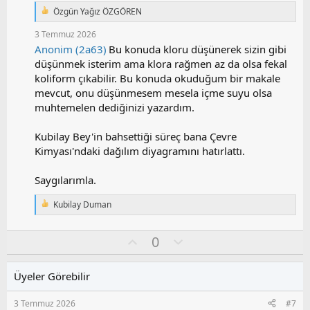
Özgün Yağız ÖZGÖREN
T
e
3 Temmuz 2026
p
Anonim (2a63)
Bu konuda kloru düşünerek sizin gibi
k
i
düşünmek isterim ama klora rağmen az da olsa fekal
l
koliform çıkabilir. Bu konuda okuduğum bir makale
e
mevcut, onu düşünmesem mesela içme suyu olsa
r
:
muhtemelen dediğinizi yazardım.
Kubilay Bey'in bahsettiği süreç bana Çevre
Kimyası'ndaki dağılım diyagramını hatırlattı.
Saygılarımla.
Kubilay Duman
T
e
p
O
O
0
k
y
l
i
l
l
u
Üyeler Görebilir
e
a
m
r
s
:
3 Temmuz 2026
#7