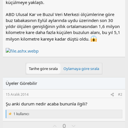
küçülmeye yaklaştı.
ABD Ulusal Kar ve Buzul Veri Merkezi ölçümlerine göre
buz tabakasının Eylül aylarında uydu üzerinden son 30
yıldır ölçülen genişliğinin yıllık ortalamasından 1,6 milyon
kilometre kare daha fazla küçülen buzulun alanı, bu yıl 5,1
milyon kilometre kareye kadar düştü oldu.
Tarihe göre sırala
Oylamaya göre sırala
Üyeler Görebilir
15 Aralık 2014
#2
Şu anki durum nedir acaba bununla ilgili?
1 kullanıcı
T
e
O
O
0
p