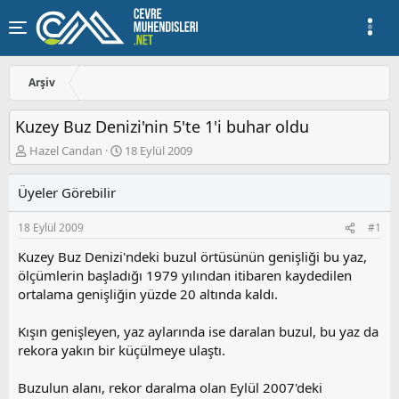
Arşiv
Kuzey Buz Denizi'nin 5'te 1'i buhar oldu
K
B
Hazel Candan
18 Eylül 2009
o
a
n
ş
Üyeler Görebilir
u
l
y
a
18 Eylül 2009
#1
u
n
b
g
Kuzey Buz Denizi'ndeki buzul örtüsünün genişliği bu yaz,
a
ı
ölçümlerin başladığı 1979 yılından itibaren kaydedilen
ş
ç
ortalama genişliğin yüzde 20 altında kaldı.
l
t
a
a
t
r
Kışın genişleyen, yaz aylarında ise daralan buzul, bu yaz da
a
i
rekora yakın bir küçülmeye ulaştı.
n
h
i
Buzulun alanı, rekor daralma olan Eylül 2007'deki