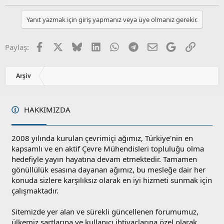
k
y
l
i
l
u
l
Yanıt yazmak için giriş yapmanız veya üye olmanız gerekir.
a
m
e
s
r
:
u
Facebook
X
Bluesky
LinkedIn
WhatsApp
Telegram
E-posta
Google
Link
Paylaş:
z
o
y
Arşiv
l
a
HAKKIMIZDA
2008 yılında kurulan çevrimiçi ağımız, Türkiye'nin en
kapsamlı ve en aktif Çevre Mühendisleri topluluğu olma
hedefiyle yayın hayatına devam etmektedir. Tamamen
gönüllülük esasına dayanan ağımız, bu mesleğe dair her
konuda sizlere karşılıksız olarak en iyi hizmeti sunmak için
çalışmaktadır.
Sitemizde yer alan ve sürekli güncellenen forumumuz,
ülkemiz şartlarına ve kullanıcı ihtiyaçlarına özel olarak