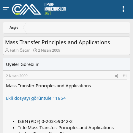
Arşiv
Mass Transfer Principles and Applications
K
B
Fatih Özcan
2 Nisan 2009
o
a
n
ş
Üyeler Görebilir
u
l
y
a
2 Nisan 2009
#1
u
n
b
g
Mass Transfer Principles and Applications
a
ı
ş
ç
Ekli dosyayı görüntüle 11854
l
t
a
a
t
r
a
i
n
h
ISBN (PDF) 0-203-59042-2
i
Title Mass Transfer: Principles and Applications