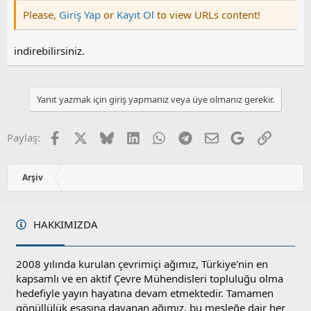
Please,
Giriş Yap
or
Kayıt Ol
to view URLs content!
indirebilirsiniz.
Yanıt yazmak için giriş yapmanız veya üye olmanız gerekir.
Facebook
X
Bluesky
LinkedIn
WhatsApp
Telegram
E-posta
Google
Link
Paylaş:
Arşiv
HAKKIMIZDA
2008 yılında kurulan çevrimiçi ağımız, Türkiye'nin en
kapsamlı ve en aktif Çevre Mühendisleri topluluğu olma
hedefiyle yayın hayatına devam etmektedir. Tamamen
gönüllülük esasına dayanan ağımız, bu mesleğe dair her