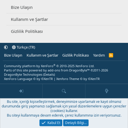
Bize Ulaşın
Kullanım ve Şartlar
Gizlilik Politikası
Türkçe (TR)
Bize Ulaşın
Kullanım ve Şartlar
Gizlilik Politikası
Yardım
R
S
S
®
Community platform by XenForo
© 2010-2025 XenForo Ltd.
Parts of this site powered by
add-ons from DragonByte™
©2011-2026
DragonByte Technologies
(
Details
)
XenForo Language © by ©XenTR
|
Xenforo Theme
© by ©XenTR
Bu site, içeriği kişiselleştirmek, deneyiminize uyarlamak ve kayıt olmanız
durumunda giriş yapmanızı sağlamak için yasal düzenlemelere uygun çerezler
(cookies) kullanır.
Bu siteyi kullanmaya devam ederek, çerez kullanımına izin veriyorsunuz.
Kabul Et
Detaylı Bilgi…