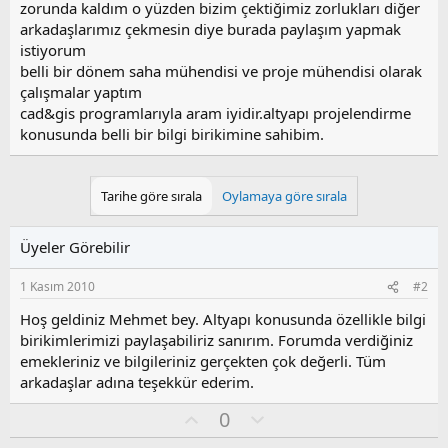
zorunda kaldım o yüzden bizim çektiğimiz zorlukları diğer
arkadaşlarımız çekmesin diye burada paylaşım yapmak
istiyorum
belli bir dönem saha mühendisi ve proje mühendisi olarak
çalışmalar yaptım
cad&gis programlarıyla aram iyidir.altyapı projelendirme
konusunda belli bir bilgi birikimine sahibim.
Tarihe göre sırala
Oylamaya göre sırala
Üyeler Görebilir
1 Kasım 2010
#2
Hoş geldiniz Mehmet bey. Altyapı konusunda özellikle bilgi
birikimlerimizi paylaşabiliriz sanırım. Forumda verdiğiniz
emekleriniz ve bilgileriniz gerçekten çok değerli. Tüm
arkadaşlar adına teşekkür ederim.
O
O
0
y
l