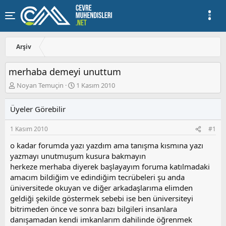
Arşiv
merhaba demeyi unuttum
K
B
Noyan Temuçin
1 Kasım 2010
o
a
n
ş
Üyeler Görebilir
u
l
y
a
1 Kasım 2010
#1
u
n
b
g
o kadar forumda yazı yazdım ama tanışma kısmına yazı
a
ı
yazmayı unutmuşum kusura bakmayın
ş
ç
herkeze merhaba diyerek başlayayım foruma katılmadaki
l
t
a
a
amacım bildiğim ve edindiğim tecrübeleri şu anda
t
r
üniversitede okuyan ve diğer arkadaşlarıma elimden
a
i
geldiği şekilde göstermek sebebi ise ben üniversiteyi
n
h
bitrimeden önce ve sonra bazı bilgileri insanlara
i
danışamadan kendi imkanlarım dahilinde öğrenmek