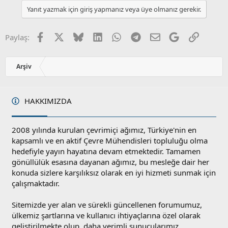
l
u
Yanıt yazmak için giriş yapmanız veya üye olmanız gerekir.
a
m
s
u
Facebook
X
Bluesky
LinkedIn
WhatsApp
Telegram
E-posta
Google
Link
Paylaş:
z
o
y
Arşiv
l
a
HAKKIMIZDA
2008 yılında kurulan çevrimiçi ağımız, Türkiye'nin en
kapsamlı ve en aktif Çevre Mühendisleri topluluğu olma
hedefiyle yayın hayatına devam etmektedir. Tamamen
gönüllülük esasına dayanan ağımız, bu mesleğe dair her
konuda sizlere karşılıksız olarak en iyi hizmeti sunmak için
çalışmaktadır.
Sitemizde yer alan ve sürekli güncellenen forumumuz,
ülkemiz şartlarına ve kullanıcı ihtiyaçlarına özel olarak
geliştirilmekte olup, daha verimli sunucularımız