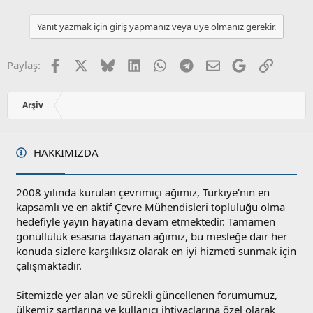
Yanıt yazmak için giriş yapmanız veya üye olmanız gerekir.
Facebook
X
Bluesky
LinkedIn
WhatsApp
Telegram
E-posta
Google
Link
Paylaş:
Arşiv
HAKKIMIZDA
2008 yılında kurulan çevrimiçi ağımız, Türkiye'nin en
kapsamlı ve en aktif Çevre Mühendisleri topluluğu olma
hedefiyle yayın hayatına devam etmektedir. Tamamen
gönüllülük esasına dayanan ağımız, bu mesleğe dair her
konuda sizlere karşılıksız olarak en iyi hizmeti sunmak için
çalışmaktadır.
Sitemizde yer alan ve sürekli güncellenen forumumuz,
ülkemiz şartlarına ve kullanıcı ihtiyaçlarına özel olarak