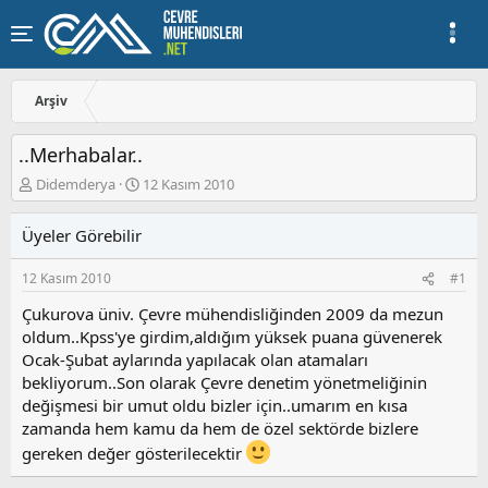
Arşiv
..Merhabalar..
K
B
Didemderya
12 Kasım 2010
o
a
n
ş
Üyeler Görebilir
u
l
y
a
12 Kasım 2010
#1
u
n
b
g
Çukurova üniv. Çevre mühendisliğinden 2009 da mezun
a
ı
oldum..Kpss'ye girdim,aldığım yüksek puana güvenerek
ş
ç
Ocak-Şubat aylarında yapılacak olan atamaları
l
t
a
a
bekliyorum..Son olarak Çevre denetim yönetmeliğinin
t
r
değişmesi bir umut oldu bizler için..umarım en kısa
a
i
zamanda hem kamu da hem de özel sektörde bizlere
n
h
gereken değer gösterilecektir
i