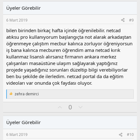
i
l
u
l
Üyeler Görebilir
a
m
e
s
r
6 Mart 2019
#9
:
u
z
bilen birinden birkaç hafta içinde öğrenilebilir. netcad
o
atıksu pro kullanıyorum başlangıçta not alarak arkadaştan
y
öğrenmeye çalıştım mecbur kalınca zorluyor öğreniyorsun
l
iş bana kalınca mecburen öğrendim ama netcad kırık
a
kullanmaz lisanslı alırsanız firmanın ankara merkez
çalışanları masaüstüne ulaşım sağlayarak yaptığınız
projede yaşadığınız sorunları düzeltip bilgi verebiliyorlar
ben bu şekilde de ilerledim. netcad portal da da eğitim
videoları var onunda çok faydası oluyor.
zehra demirci
T
e
O
O
0
p
k
y
l
i
l
u
l
Üyeler Görebilir
a
m
e
s
r
6 Mart 2019
#10
:
u