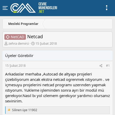
Mesleki Programlar
Netcad
NetCAD
K
B
zehra demirci
15 Şubat 2018
o
a
n
ş
Üyeler Görebilir
u
l
y
a
15 Şubat 2018
#1
u
n
b
g
Arkadaslar merhaba ,Autocad de altyapı projeleri
a
ı
çizebiliyorum ancak ekstra netcad ogrenmek ıstıyorum . ve
ş
ç
içmesuyu projelerini netcad programı uzerınden yapmak
l
t
a
a
ıstıyorum. Yukleme işleminden sonra ayrı bir modül mü
t
r
gerekıyor.Nasıl bı yol ızlemem gerekıyor yardımcı olursanız
a
i
sevinirim.
n
h
i
Silinen üye 11902
T