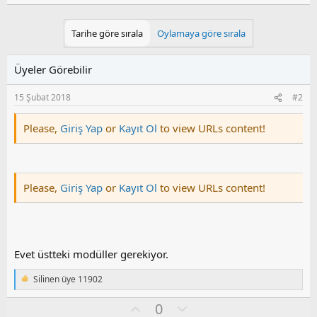
e
p
k
Tarihe göre sırala
Oylamaya göre sırala
i
l
e
Üyeler Görebilir
r
:
15 Şubat 2018
#2
Please,
Giriş Yap
or
Kayıt Ol
to view URLs content!
Please,
Giriş Yap
or
Kayıt Ol
to view URLs content!
Evet üstteki modüller gerekiyor.
Silinen üye 11902
T
e
O
O
0
p