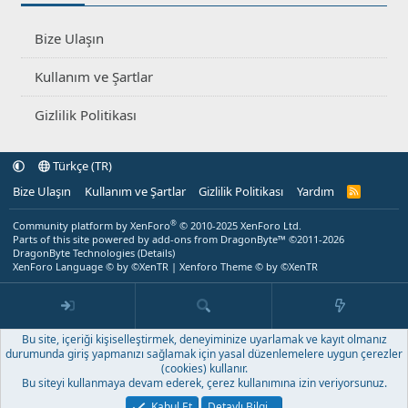
Bize Ulaşın
Kullanım ve Şartlar
Gizlilik Politikası
Türkçe (TR)
Bize Ulaşın
Kullanım ve Şartlar
Gizlilik Politikası
Yardım
R
S
S
®
Community platform by XenForo
© 2010-2025 XenForo Ltd.
Parts of this site powered by
add-ons from DragonByte™
©2011-2026
DragonByte Technologies
(
Details
)
XenForo Language © by ©XenTR
|
Xenforo Theme
© by ©XenTR
Bu site, içeriği kişiselleştirmek, deneyiminize uyarlamak ve kayıt olmanız
durumunda giriş yapmanızı sağlamak için yasal düzenlemelere uygun çerezler
(cookies) kullanır.
Bu siteyi kullanmaya devam ederek, çerez kullanımına izin veriyorsunuz.
Kabul Et
Detaylı Bilgi…