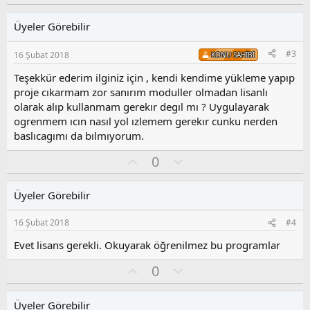
k
y
l
i
l
u
l
Üyeler Görebilir
a
m
e
s
r
#3
16 Şubat 2018
KONU SAHIBI
:
u
z
Teşekkür ederim ilginiz için , kendi kendime yükleme yapıp
o
proje cıkarmam zor sanırım moduller olmadan lisanlı
y
olarak alıp kullanmam gerekır degıl mı ? Uygulayarak
l
ogrenmem ıcın nasıl yol ızlemem gerekır cunku nerden
a
baslıcagımı da bılmıyorum.
O
O
0
y
l
l
u
Üyeler Görebilir
a
m
s
16 Şubat 2018
#4
u
z
Evet lisans gerekli. Okuyarak öğrenilmez bu programlar
o
O
O
0
y
y
l
l
l
u
a
Üyeler Görebilir