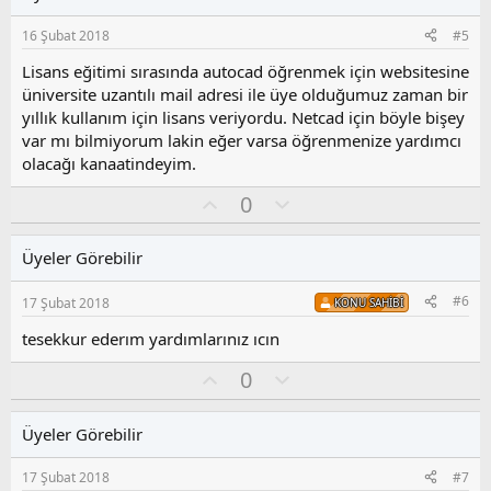
a
m
s
16 Şubat 2018
#5
u
z
Lisans eğitimi sırasında autocad öğrenmek için websitesine
o
üniversite uzantılı mail adresi ile üye olduğumuz zaman bir
y
yıllık kullanım için lisans veriyordu. Netcad için böyle bişey
l
var mı bilmiyorum lakin eğer varsa öğrenmenize yardımcı
a
olacağı kanaatindeyim.
O
O
0
y
l
l
u
Üyeler Görebilir
a
m
s
#6
17 Şubat 2018
KONU SAHIBI
u
z
tesekkur ederım yardımlarınız ıcın
o
y
O
O
0
l
y
l
a
l
u
Üyeler Görebilir
a
m
s
17 Şubat 2018
#7
u