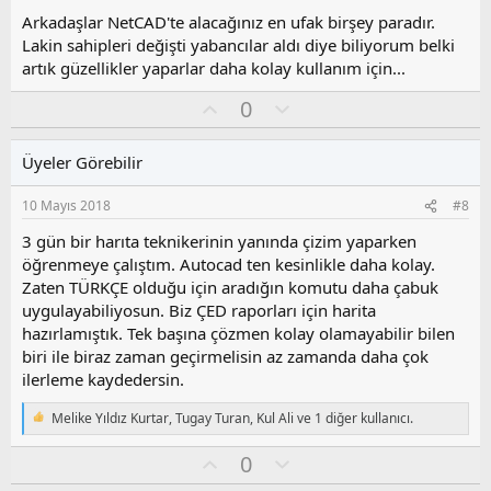
z
Arkadaşlar NetCAD'te alacağınız en ufak birşey paradır.
o
Lakin sahipleri değişti yabancılar aldı diye biliyorum belki
y
artık güzellikler yaparlar daha kolay kullanım için...
l
a
O
O
0
y
l
l
u
Üyeler Görebilir
a
m
s
10 Mayıs 2018
#8
u
z
3 gün bir harıta teknikerinin yanında çizim yaparken
o
öğrenmeye çalıştım. Autocad ten kesinlikle daha kolay.
y
Zaten TÜRKÇE olduğu için aradığın komutu daha çabuk
l
uygulayabiliyosun. Biz ÇED raporları için harita
a
hazırlamıştık. Tek başına çözmen kolay olamayabilir bilen
biri ile biraz zaman geçirmelisin az zamanda daha çok
ilerleme kaydedersin.
Melike Yıldız Kurtar
,
Tugay Turan
,
Kul Ali
ve 1 diğer kullanıcı.
T
e
O
O
0
p
k
y
l