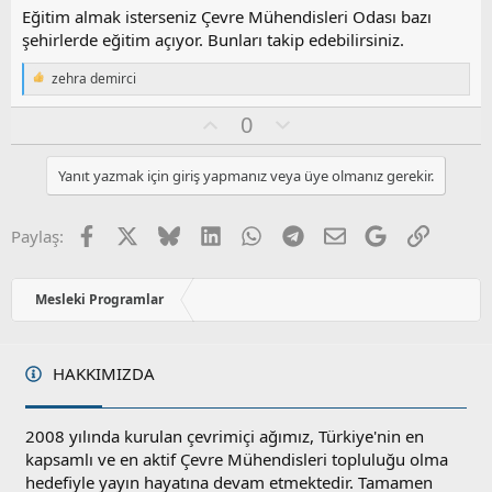
z
Eğitim almak isterseniz Çevre Mühendisleri Odası bazı
o
şehirlerde eğitim açıyor. Bunları takip edebilirsiniz.
y
l
zehra demirci
T
a
e
O
O
0
p
k
y
l
i
l
u
l
Yanıt yazmak için giriş yapmanız veya üye olmanız gerekir.
a
m
e
s
r
:
u
Facebook
X
Bluesky
LinkedIn
WhatsApp
Telegram
E-posta
Google
Link
Paylaş:
z
o
y
Mesleki Programlar
l
a
HAKKIMIZDA
2008 yılında kurulan çevrimiçi ağımız, Türkiye'nin en
kapsamlı ve en aktif Çevre Mühendisleri topluluğu olma
hedefiyle yayın hayatına devam etmektedir. Tamamen