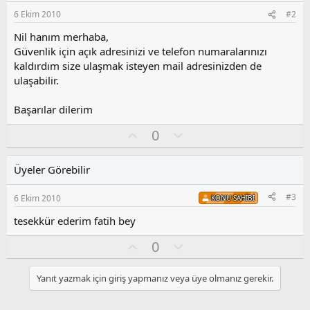
6 Ekim 2010
#2
Nil hanım merhaba,
Güvenlik için açık adresinizi ve telefon numaralarınızı
kaldırdım size ulaşmak isteyen mail adresinizden de
ulaşabilir.
Başarılar dilerim
O
O
0
y
l
l
u
Üyeler Görebilir
a
m
s
#3
6 Ekim 2010
KONU SAHIBI
u
z
tesekkür ederim fatih bey
o
y
O
O
0
l
y
l
a
l
u
Yanıt yazmak için giriş yapmanız veya üye olmanız gerekir.
a
m
s