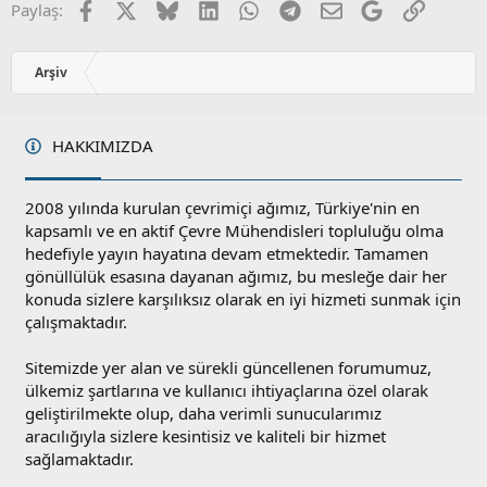
u
Facebook
X
Bluesky
LinkedIn
WhatsApp
Telegram
E-posta
Google
Link
Paylaş:
z
o
y
Arşiv
l
a
HAKKIMIZDA
2008 yılında kurulan çevrimiçi ağımız, Türkiye'nin en
kapsamlı ve en aktif Çevre Mühendisleri topluluğu olma
hedefiyle yayın hayatına devam etmektedir. Tamamen
gönüllülük esasına dayanan ağımız, bu mesleğe dair her
konuda sizlere karşılıksız olarak en iyi hizmeti sunmak için
çalışmaktadır.
Sitemizde yer alan ve sürekli güncellenen forumumuz,
ülkemiz şartlarına ve kullanıcı ihtiyaçlarına özel olarak
geliştirilmekte olup, daha verimli sunucularımız
aracılığıyla sizlere kesintisiz ve kaliteli bir hizmet
sağlamaktadır.