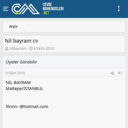
Arşiv
Nil bayram cv
K
B
nilbayram
6 Ekim 2010
o
a
n
ş
Üyeler Görebilir
u
l
y
a
6 Ekim 2010
#1
u
n
b
g
NİL BAYRAM
a
ı
Maltepe/İSTANBUL
ş
ç
l
t
a
a
t
r
lllnnn--@hotmail.com
a
i
n
h
i