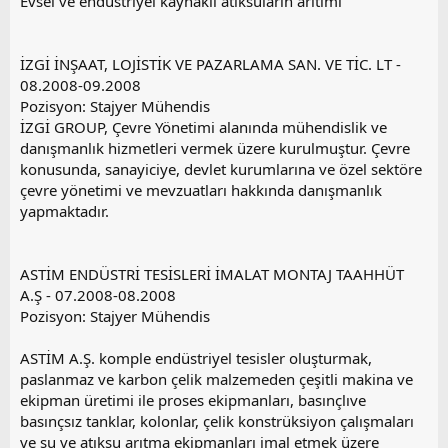
Evsel ve endüstriyel kaynaklı atıksuların arıtımı
İZGİ İNŞAAT, LOJİSTİK VE PAZARLAMA SAN. VE TİC. LT -
08.2008-09.2008
Pozisyon: Stajyer Mühendis
İZGİ GROUP, Çevre Yönetimi alanında mühendislik ve
danışmanlık hizmetleri vermek üzere kurulmuştur. Çevre
konusunda, sanayiciye, devlet kurumlarına ve özel sektöre
çevre yönetimi ve mevzuatları hakkında danışmanlık
yapmaktadır.
ASTİM ENDÜSTRİ TESİSLERİ İMALAT MONTAJ TAAHHÜT
A.Ş - 07.2008-08.2008
Pozisyon: Stajyer Mühendis
ASTİM A.Ş. komple endüstriyel tesisler oluşturmak,
paslanmaz ve karbon çelik malzemeden çeşitli makina ve
ekipman üretimi ile proses ekipmanları, basınçlıve
basınçsız tanklar, kolonlar, çelik konstrüksiyon çalışmaları
ve su ve atıksu arıtma ekipmanları imal etmek üzere