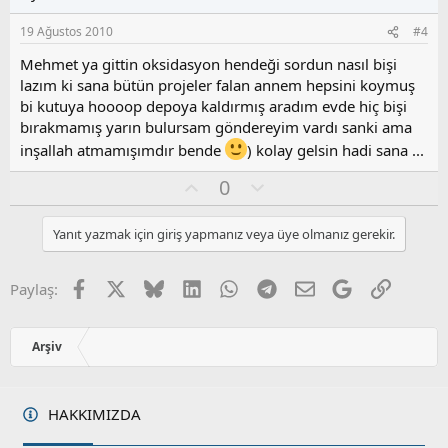
a
m
s
19 Ağustos 2010
#4
u
z
Mehmet ya gittin oksidasyon hendeği sordun nasıl bişi
o
lazım ki sana bütün projeler falan annem hepsini koymuş
y
bi kutuya hoooop depoya kaldırmış aradım evde hiç bişi
l
bırakmamış yarın bulursam göndereyim vardı sanki ama
a
inşallah atmamışımdır bende
) kolay gelsin hadi sana ...
O
O
0
y
l
l
u
Yanıt yazmak için giriş yapmanız veya üye olmanız gerekir.
a
m
s
u
Facebook
X
Bluesky
LinkedIn
WhatsApp
Telegram
E-posta
Google
Link
Paylaş:
z
o
y
Arşiv
l
a
HAKKIMIZDA