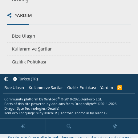
YARDIM
Bize Ulaşın
Kullanım ve Şartlar
Gizlilik Politikası
Türkçe (TR)
Bize Ulaşın
Kullanım ve Şartlar
Gizlilik Politikası
Yardım
R
S
S
®
Community platform by XenForo
© 2010-2025 XenForo Ltd.
Parts of this site powered by
add-ons from DragonByte™
©2011-2026
DragonByte Technologies
(
Details
)
XenForo Language © by ©XenTR
|
Xenforo Theme
© by ©XenTR
Bu site, içeriği kişiselleştirmek, deneyiminize uyarlamak ve kayıt olmanız