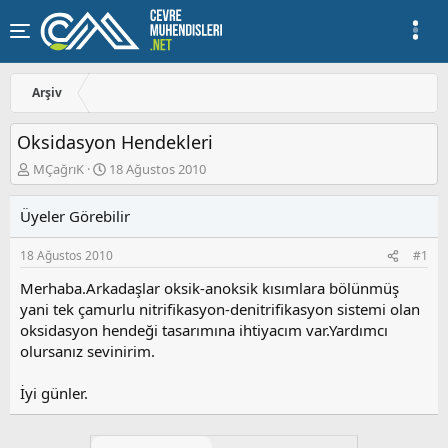
Arşiv
Oksidasyon Hendekleri
K
B
MÇağrıK
18 Ağustos 2010
o
a
n
ş
Üyeler Görebilir
u
l
y
a
18 Ağustos 2010
#1
u
n
b
g
Merhaba.Arkadaşlar oksik-anoksik kısımlara bölünmüş
a
ı
yani tek çamurlu nitrifikasyon-denitrifikasyon sistemi olan
ş
ç
oksidasyon hendeği tasarımına ihtiyacım var.Yardımcı
l
t
a
a
olursanız sevinirim.
t
r
a
i
İyi günler.
n
h
i