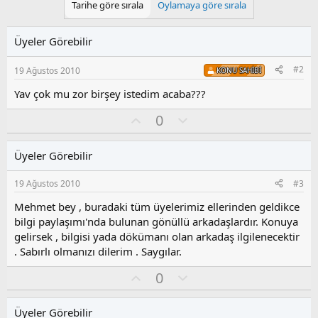
Tarihe göre sırala
Oylamaya göre sırala
Üyeler Görebilir
#2
19 Ağustos 2010
KONU SAHIBI
Yav çok mu zor birşey istedim acaba???
O
O
0
y
l
l
u
Üyeler Görebilir
a
m
s
19 Ağustos 2010
#3
u
z
Mehmet bey , buradaki tüm üyelerimiz ellerinden geldikce
o
bilgi paylaşımı'nda bulunan gönüllü arkadaşlardır. Konuya
y
gelirsek , bilgisi yada dökümanı olan arkadaş ilgilenecektir
l
. Sabırlı olmanızı dilerim . Saygılar.
a
O
O
0
y
l
l
u
Üyeler Görebilir