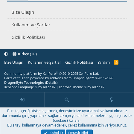
Bize Ulaşın
Kullanım ve Şartlar
Gizlilik Politikası
Türkçe (TR)
Bize Ulaşın
Kullanım ve Şartlar
Gizlilik Politikası
Yardım
R
S
S
®
Community platform by XenForo
© 2010-2025 XenForo Ltd.
Parts of this site powered by
add-ons from DragonByte™
©2011-2026
DragonByte Technologies
(
Details
)
XenForo Language © by ©XenTR
|
Xenforo Theme
© by ©XenTR
Bu site, içeriği kişiselleştirmek, deneyiminize uyarlamak ve kayıt olmanız
durumunda giriş yapmanızı sağlamak için yasal düzenlemelere uygun çerezler
(cookies) kullanır.
Bu siteyi kullanmaya devam ederek, çerez kullanımına izin veriyorsunuz.
Kabul Et
Detaylı Bilgi…