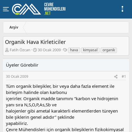
Arşiv
Organik Hava Kirleticiler
K
B
E
Fatih Özcan
30 Ocak 2009
hava
kimyasal
organik
o
a
t
n
ş
i
Üyeler Görebilir
u
l
k
y
a
e
u
n
t
30 Ocak 2009
#1
b
g
l
Tüm organik bileşikler, bir veya daha fazla element ile
a
ı
e
birleşim halinde olan karbonu
ş
ç
r
l
t
içerirler. Organik madde tanımını “karbon ve hidrojenin
a
a
yanı sıra N,S,O,P,As,Sb ve
t
r
halojenler gibi ametal karakterli elementlerden türeyen
a
i
bile şiklerin genel adıdır” şeklinde
n
h
yapabiliriz.
i
Çevre Mühendisleri için organik bileşiklerin fizikokimyasal