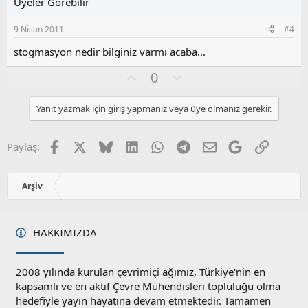
Üyeler Görebilir
a
m
s
9 Nisan 2011
#4
u
z
stogmasyon nedir bilginiz varmı acaba...
o
O
O
0
y
y
l
l
l
u
a
Yanıt yazmak için giriş yapmanız veya üye olmanız gerekir.
a
m
s
u
Facebook
X
Bluesky
LinkedIn
WhatsApp
Telegram
E-posta
Google
Link
Paylaş:
z
o
y
Arşiv
l
a
HAKKIMIZDA
2008 yılında kurulan çevrimiçi ağımız, Türkiye'nin en
kapsamlı ve en aktif Çevre Mühendisleri topluluğu olma
hedefiyle yayın hayatına devam etmektedir. Tamamen