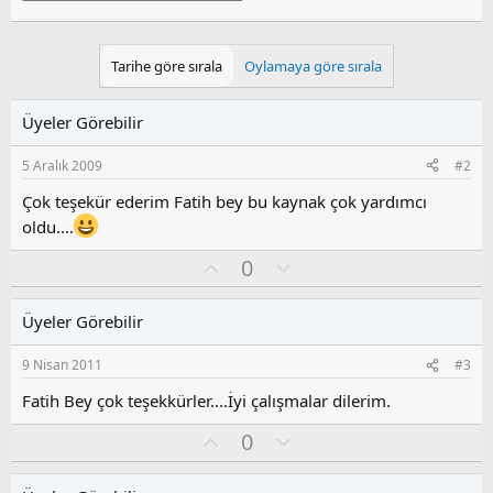
Tarihe göre sırala
Oylamaya göre sırala
Üyeler Görebilir
5 Aralık 2009
#2
Çok teşekür ederim Fatih bey bu kaynak çok yardımcı
oldu....
O
O
0
y
l
l
u
Üyeler Görebilir
a
m
s
9 Nisan 2011
#3
u
z
Fatih Bey çok teşekkürler....İyi çalışmalar dilerim.
o
O
O
0
y
y
l
l
l
u
a