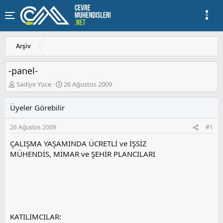
Arşiv
-panel-
K
B
Sadiye Yüce
26 Ağustos 2009
o
a
n
ş
Üyeler Görebilir
u
l
y
a
26 Ağustos 2009
#1
u
n
b
g
ÇALIŞMA YAŞAMINDA ÜCRETLİ ve İŞSİZ
a
ı
MÜHENDİS, MİMAR ve ŞEHİR PLANCILARI
ş
ç
l
t
a
a
t
r
a
i
n
h
i
KATILIMCILAR: