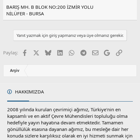
BARIŞ MH. B BLOK NO:200 İZMİR YOLU
NİLÜFER - BURSA
Yanıt yazmak için giriş yapmanız veya üye olmanız gerekir.
Facebook
X
Bluesky
LinkedIn
WhatsApp
Telegram
E-posta
Google
Link
Paylaş:
Arşiv
HAKKIMIZDA
2008 yılında kurulan çevrimiçi ağımız, Türkiye'nin en
kapsamlı ve en aktif Çevre Mühendisleri topluluğu olma
hedefiyle yayın hayatına devam etmektedir. Tamamen
gönüllülük esasına dayanan ağımız, bu mesleğe dair her
konuda sizlere karşılıksız olarak en iyi hizmeti sunmak için