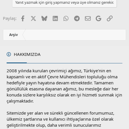
l
u
Yanıt yazmak için giriş yapmanız veya üye olmanız gerekir.
a
m
s
u
Facebook
X
Bluesky
LinkedIn
WhatsApp
Telegram
E-posta
Google
Link
Paylaş:
z
o
y
Arşiv
l
a
HAKKIMIZDA
2008 yılında kurulan çevrimiçi ağımız, Türkiye'nin en
kapsamlı ve en aktif Çevre Mühendisleri topluluğu olma
hedefiyle yayın hayatına devam etmektedir. Tamamen
gönüllülük esasına dayanan ağımız, bu mesleğe dair her
konuda sizlere karşılıksız olarak en iyi hizmeti sunmak için
çalışmaktadır.
Sitemizde yer alan ve sürekli güncellenen forumumuz,
ülkemiz şartlarına ve kullanıcı ihtiyaçlarına özel olarak
geliştirilmekte olup, daha verimli sunucularımız