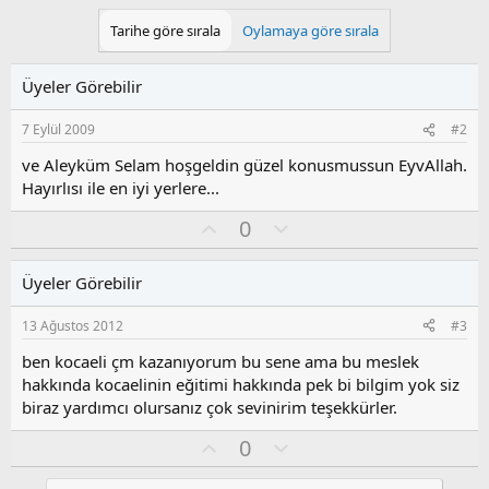
Tarihe göre sırala
Oylamaya göre sırala
Üyeler Görebilir
7 Eylül 2009
#2
ve Aleyküm Selam hoşgeldin güzel konusmussun EyvAllah.
Hayırlısı ile en iyi yerlere...
O
O
0
y
l
l
u
Üyeler Görebilir
a
m
s
13 Ağustos 2012
#3
u
z
ben kocaeli çm kazanıyorum bu sene ama bu meslek
o
hakkında kocaelinin eğitimi hakkında pek bi bilgim yok siz
y
biraz yardımcı olursanız çok sevinirim teşekkürler.
l
a
O
O
0
y
l