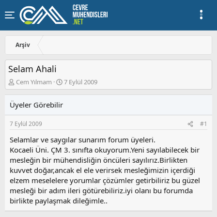
Arşiv
Selam Ahali
K
B
Cem Yılmam
7 Eylül 2009
o
a
n
ş
Üyeler Görebilir
u
l
y
a
7 Eylül 2009
#1
u
n
b
g
Selamlar ve saygılar sunarım forum üyeleri.
a
ı
Kocaeli Üni. ÇM 3. sınıfta okuyorum.Yeni sayılabilecek bir
ş
ç
mesleğin bir mühendisliğin öncüleri sayılırız.Birlikten
l
t
a
a
kuvvet doğar,ancak el ele verirsek mesleğimizin içerdiği
t
r
elzem meselelere yorumlar çözümler getirbiliriz bu güzel
a
i
mesleği bir adım ileri götürebiliriz.iyi olanı bu forumda
n
h
birlikte paylaşmak dileğimle..
i