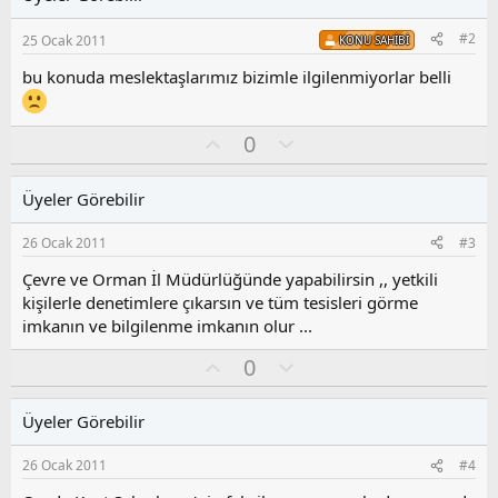
#2
25 Ocak 2011
KONU SAHIBI
bu konuda meslektaşlarımız bizimle ilgilenmiyorlar belli
O
O
0
y
l
l
u
Üyeler Görebilir
a
m
s
26 Ocak 2011
#3
u
z
Çevre ve Orman İl Müdürlüğünde yapabilirsin ,, yetkili
o
kişilerle denetimlere çıkarsın ve tüm tesisleri görme
y
imkanın ve bilgilenme imkanın olur ...
l
a
O
O
0
y
l
l
u
Üyeler Görebilir
a
m
s
26 Ocak 2011
#4
u