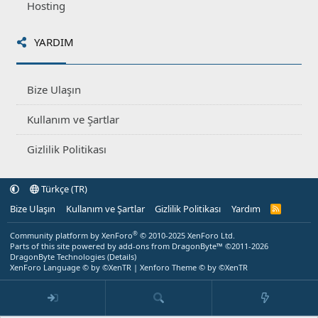
Hosting
YARDIM
Bize Ulaşın
Kullanım ve Şartlar
Gizlilik Politikası
Türkçe (TR)
Bize Ulaşın
Kullanım ve Şartlar
Gizlilik Politikası
Yardım
R
S
S
®
Community platform by XenForo
© 2010-2025 XenForo Ltd.
Parts of this site powered by
add-ons from DragonByte™
©2011-2026
DragonByte Technologies
(
Details
)
XenForo Language © by ©XenTR
|
Xenforo Theme
© by ©XenTR