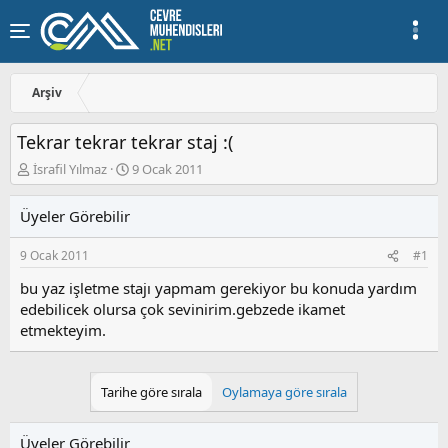
Arşiv
Tekrar tekrar tekrar staj :(
K
B
İsrafil Yılmaz
9 Ocak 2011
o
a
n
ş
Üyeler Görebilir
u
l
y
a
9 Ocak 2011
#1
u
n
b
g
bu yaz işletme stajı yapmam gerekiyor bu konuda yardım
a
ı
edebilicek olursa çok sevinirim.gebzede ikamet
ş
ç
etmekteyim.
l
t
a
a
t
r
a
i
Tarihe göre sırala
Oylamaya göre sırala
n
h
i
Üyeler Görebilir