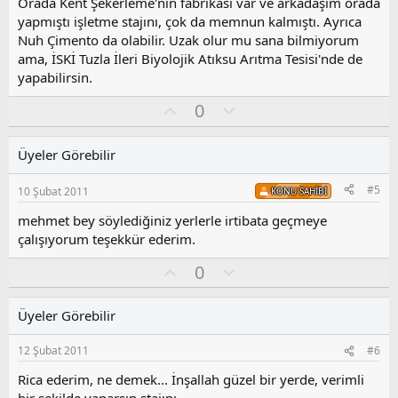
z
Orada Kent Şekerleme'nin fabrikası var ve arkadaşım orada
o
yapmıştı işletme stajını, çok da memnun kalmıştı. Ayrıca
y
Nuh Çimento da olabilir. Uzak olur mu sana bilmiyorum
l
ama, İSKİ Tuzla İleri Biyolojik Atıksu Arıtma Tesisi'nde de
a
yapabilirsin.
O
O
0
y
l
l
u
Üyeler Görebilir
a
m
s
#5
10 Şubat 2011
KONU SAHIBI
u
z
mehmet bey söylediğiniz yerlerle irtibata geçmeye
o
çalışıyorum teşekkür ederim.
y
l
O
O
0
a
y
l
l
u
Üyeler Görebilir
a
m
s
12 Şubat 2011
#6
u
z
Rica ederim, ne demek... İnşallah güzel bir yerde, verimli
o