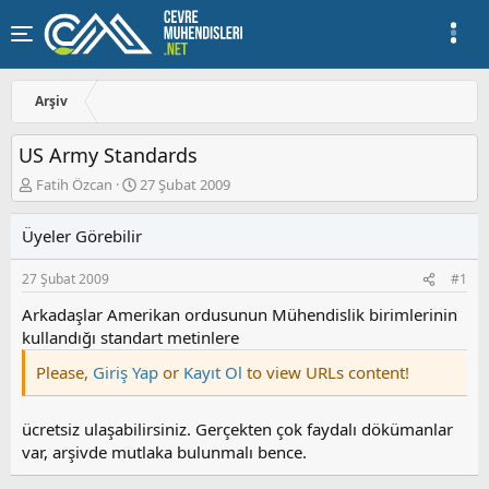
Arşiv
US Army Standards
K
B
Fatih Özcan
27 Şubat 2009
o
a
n
ş
Üyeler Görebilir
u
l
y
a
27 Şubat 2009
#1
u
n
b
g
Arkadaşlar Amerikan ordusunun Mühendislik birimlerinin
a
ı
kullandığı standart metinlere
ş
ç
l
t
Please,
Giriş Yap
or
Kayıt Ol
to view URLs content!
a
a
t
r
a
i
ücretsiz ulaşabilirsiniz. Gerçekten çok faydalı dökümanlar
n
h
var, arşivde mutlaka bulunmalı bence.
i