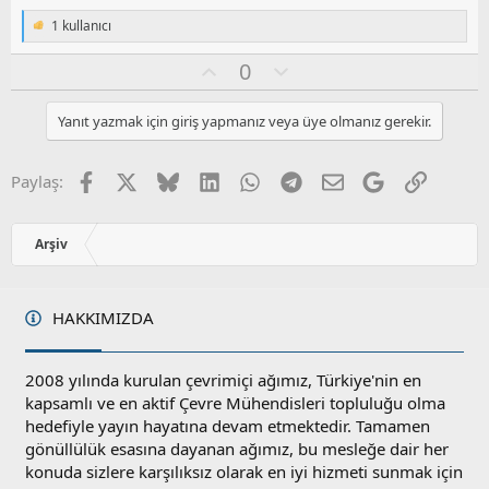
1 kullanıcı
T
e
O
O
0
p
k
y
l
i
l
u
l
Yanıt yazmak için giriş yapmanız veya üye olmanız gerekir.
a
m
e
s
r
:
u
Facebook
X
Bluesky
LinkedIn
WhatsApp
Telegram
E-posta
Google
Link
Paylaş:
z
o
y
Arşiv
l
a
HAKKIMIZDA
2008 yılında kurulan çevrimiçi ağımız, Türkiye'nin en
kapsamlı ve en aktif Çevre Mühendisleri topluluğu olma
hedefiyle yayın hayatına devam etmektedir. Tamamen
gönüllülük esasına dayanan ağımız, bu mesleğe dair her
konuda sizlere karşılıksız olarak en iyi hizmeti sunmak için