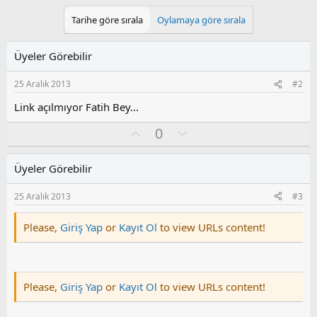
Tarihe göre sırala
Oylamaya göre sırala
Üyeler Görebilir
25 Aralık 2013
#2
Link açılmıyor Fatih Bey...
O
O
0
y
l
l
u
Üyeler Görebilir
a
m
s
25 Aralık 2013
#3
u
z
Please,
Giriş Yap
or
Kayıt Ol
to view URLs content!
o
y
l
a
Please,
Giriş Yap
or
Kayıt Ol
to view URLs content!