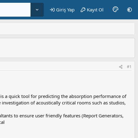
Giriş Yap
Kayıt Ol
#1
 a quick tool for predicting the absorption performance of
 investigation of acoustically critical rooms such as studios,
tants to ensure user friendly features (Report Generators,
cal