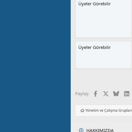
Üyeler Görebilir
Üyeler Görebilir
Facebook
X
Blues
L
Paylaş:
Yönetim ve Çalışma Gruplar
HAKKIMIZDA