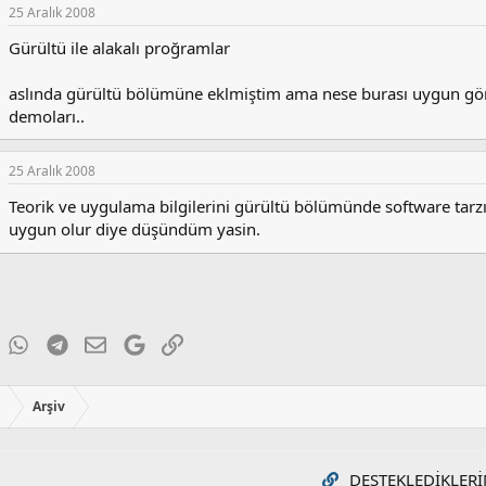
25 Aralık 2008
Gürültü ile alakalı proğramlar
aslında gürültü bölümüne eklmiştim ama nese burası uygun gö
demoları..
25 Aralık 2008
Teorik ve uygulama bilgilerini gürültü bölümünde software ta
uygun olur diye düşündüm yasin.
ky
inkedIn
WhatsApp
Telegram
E-posta
Google
Link
ı
Arşiv
DESTEKLEDIKLERI