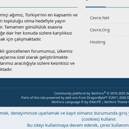
miçi ağımız, Türkiye'nin en kapsamlı ve
Cevre.Net
ri topluluğu olma hedefiyle yayın
r. Tamamen gönüllülük esasına
Cevre.Org
e dair her konuda sizlere karşılıksız
ak için çalışmaktadır.
Hosting
rekli güncellenen forumumuz, ülkemiz
yaçlarına özel olarak geliştirilmekte
rımız aracılığıyla sizlere kesintisiz ve
ktadır.
®
Community platform by XenForo
© 2010-2025 X
Parts of this site powered by
add-ons from DragonByte™
©2011-2026
D
XenForo Language © by ©XenTR
|
Xenforo Theme
eştirmek, deneyiminize uyarlamak ve kayıt olmanız durumunda giri
(cookies) kullanır.
Bu siteyi kullanmaya devam ederek, çerez kullanımı