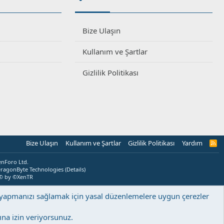
Bize Ulaşın
Kullanım ve Şartlar
Gizlilik Politikası
Bize Ulaşın
Kullanım ve Şartlar
Gizlilik Politikası
Yardım
R
S
S
enForo Ltd.
ragonByte Technologies
(
Details
)
© by ©XenTR
ş yapmanızı sağlamak için yasal düzenlemelere uygun çerezler
na izin veriyorsunuz.