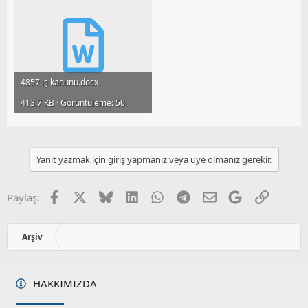
4857 iş kanunu.docx
413.7 KB · Görüntüleme: 50
Yanıt yazmak için giriş yapmanız veya üye olmanız gerekir.
Facebook
X
Bluesky
LinkedIn
WhatsApp
Telegram
E-posta
Google
Link
Paylaş:
Arşiv
HAKKIMIZDA