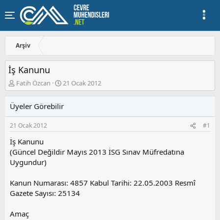
Arşiv
İş Kanunu
K
B
Fatih Özcan
21 Ocak 2012
o
a
n
ş
Üyeler Görebilir
u
l
y
a
21 Ocak 2012
#1
u
n
b
g
İş Kanunu
a
ı
(Güncel Değildir Mayıs 2013 İSG Sınav Müfredatına
ş
ç
Uygundur)
l
t
a
a
t
r
Kanun Numarası: 4857 Kabul Tarihi: 22.05.2003 Resmî
a
i
Gazete Sayısı: 25134
n
h
i
Amaç