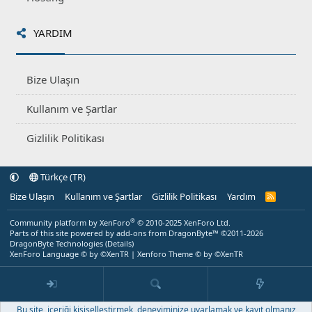
YARDIM
Bize Ulaşın
Kullanım ve Şartlar
Gizlilik Politikası
Türkçe (TR)
Bize Ulaşın
Kullanım ve Şartlar
Gizlilik Politikası
Yardım
R
S
S
®
Community platform by XenForo
© 2010-2025 XenForo Ltd.
Parts of this site powered by
add-ons from DragonByte™
©2011-2026
DragonByte Technologies
(
Details
)
XenForo Language © by ©XenTR
|
Xenforo Theme
© by ©XenTR
Bu site, içeriği kişiselleştirmek, deneyiminize uyarlamak ve kayıt olmanız