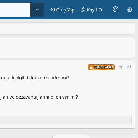
Giriş Yap
Kayıt Ol
#1
KONU SAHIBI
 ile ilgili bilgi verebilirler mi?
ları ve dezavantajlarını bilen var mı?