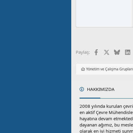
Facebook
X
Blues
L
Paylaş:
Yönetim ve Çalışma Gruplar
HAKKIMIZDA
2008 yılında kurulan çevri
en aktif Çevre Mühendisle
hayatına devam etmektedi
dayanan ağımız, bu mesleğ
olarak en iyi hizmeti sunm