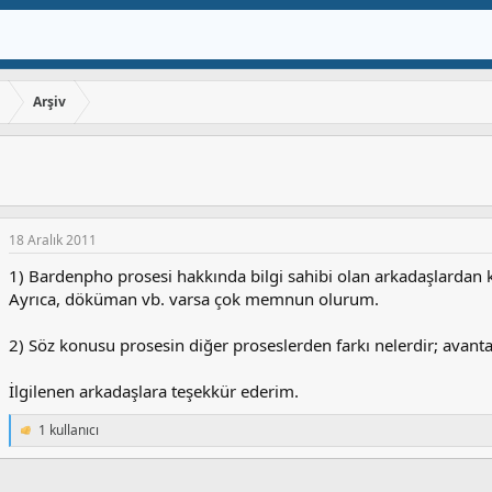
ı
Arşiv
18 Aralık 2011
1) Bardenpho prosesi hakkında bilgi sahibi olan arkadaşlardan konu
Ayrıca, döküman vb. varsa çok memnun olurum.
2) Söz konusu prosesin diğer proseslerden farkı nelerdir; avantaj
İlgilenen arkadaşlara teşekkür ederim.
1 kullanıcı
T
e
p
k