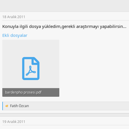
i
l
e
18 Aralık 2011
r
:
Konuyla ilgili dosya yükledim,gerekli araştırmayı yapabilirsin...
Ekli dosyalar
bardenpho prosesi.pdf
786.5 KB · Görüntüleme: 819
Fatih Özcan
T
e
p
k
19 Aralık 2011
i