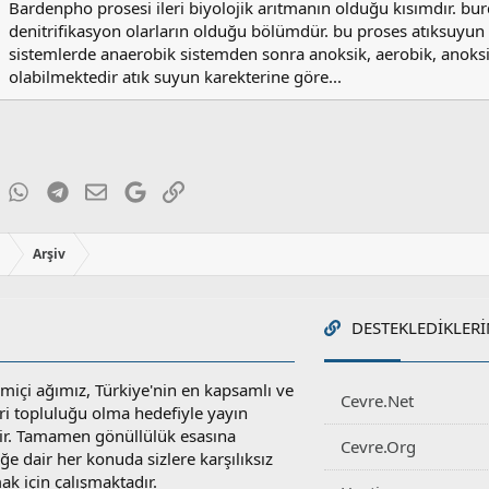
Bardenpho prosesi ileri biyolojik arıtmanın olduğu kısımdır. burd
l
e
denitrifikasyon olarların olduğu bölümdür. bu proses atıksuyun 
r
sistemlerde anaerobik sistemden sonra anoksik, aerobik, anoksik
:
olabilmektedir atık suyun karekterine göre...
ky
inkedIn
WhatsApp
Telegram
E-posta
Google
Link
ı
Arşiv
DESTEKLEDIKLERI
miçi ağımız, Türkiye'nin en kapsamlı ve
Cevre.Net
ri topluluğu olma hedefiyle yayın
r. Tamamen gönüllülük esasına
Cevre.Org
e dair her konuda sizlere karşılıksız
ak için çalışmaktadır.