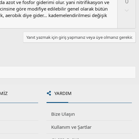
0
a azot ve fosfor giderimi olur. yani nitrifikasyon ve
l
cinsine göre modifiye edilebilir genel olarak bütün
a
O
l
, aerobik diye gider... kademelendirilmesi değişik
u
m
s
Yanıt yazmak için giriş yapmanız veya üye olmanız gerekir.
u
z
o
y
l
a
MIZ
YARDIM
Bize Ulaşın
Kullanım ve Şartlar