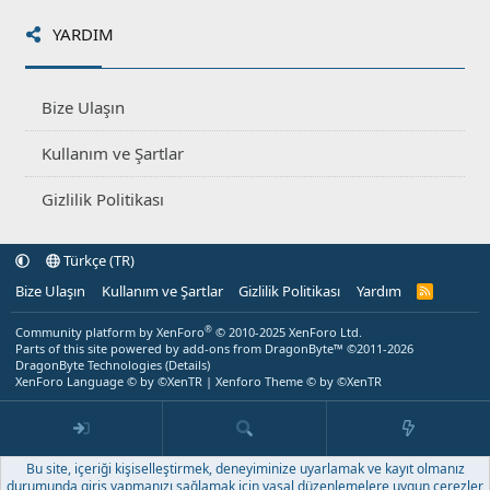
YARDIM
Bize Ulaşın
Kullanım ve Şartlar
Gizlilik Politikası
Türkçe (TR)
Bize Ulaşın
Kullanım ve Şartlar
Gizlilik Politikası
Yardım
R
S
S
®
Community platform by XenForo
© 2010-2025 XenForo Ltd.
Parts of this site powered by
add-ons from DragonByte™
©2011-2026
DragonByte Technologies
(
Details
)
XenForo Language © by ©XenTR
|
Xenforo Theme
© by ©XenTR
Bu site, içeriği kişiselleştirmek, deneyiminize uyarlamak ve kayıt olmanız
durumunda giriş yapmanızı sağlamak için yasal düzenlemelere uygun çerezler