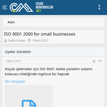
Arşiv
ISO 9001 2000 for small businesses
K
B
Sadık Güven
1 Mart 2012
o
a
n
ş
Üyeler Görebilir
u
l
y
a
1 Mart 2012
#1
u
n
b
g
Küçük işletmeler için ISO 9001 Kalite yönetim sistemi
a
ı
kılavuzu niteliğinde ingilizce bir kaynak
ş
ç
l
t
Ekli dosyalar
a
a
t
r
a
i
n
h
i