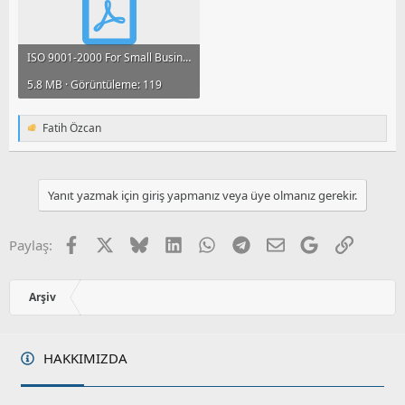
ISO 9001-2000 For Small Businesses.pdf
5.8 MB · Görüntüleme: 119
Fatih Özcan
T
e
p
k
i
Yanıt yazmak için giriş yapmanız veya üye olmanız gerekir.
l
e
r
Facebook
X
Bluesky
LinkedIn
WhatsApp
Telegram
E-posta
Google
Link
Paylaş:
:
Arşiv
HAKKIMIZDA