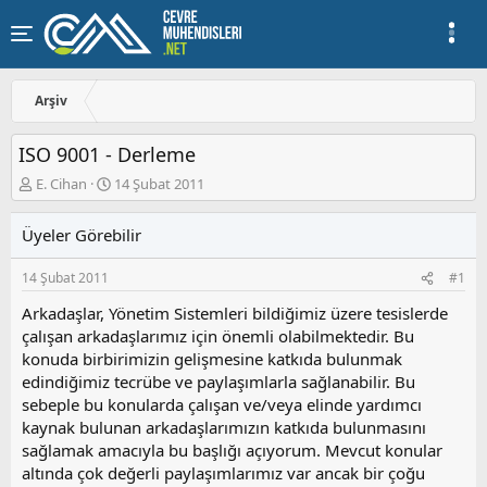
Arşiv
ISO 9001 - Derleme
K
B
E. Cihan
14 Şubat 2011
o
a
n
ş
Üyeler Görebilir
u
l
y
a
14 Şubat 2011
#1
u
n
b
g
Arkadaşlar, Yönetim Sistemleri bildiğimiz üzere tesislerde
a
ı
çalışan arkadaşlarımız için önemli olabilmektedir. Bu
ş
ç
konuda birbirimizin gelişmesine katkıda bulunmak
l
t
a
a
edindiğimiz tecrübe ve paylaşımlarla sağlanabilir. Bu
t
r
sebeple bu konularda çalışan ve/veya elinde yardımcı
a
i
kaynak bulunan arkadaşlarımızın katkıda bulunmasını
n
h
sağlamak amacıyla bu başlığı açıyorum. Mevcut konular
i
altında çok değerli paylaşımlarımız var ancak bir çoğu