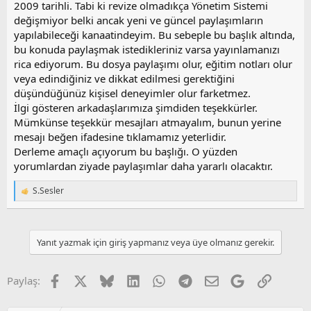
2009 tarihli. Tabi ki revize olmadıkça Yönetim Sistemi
değişmiyor belki ancak yeni ve güncel paylaşımların
yapılabileceği kanaatindeyim. Bu sebeple bu başlık altında,
bu konuda paylaşmak istedikleriniz varsa yayınlamanızı
rica ediyorum. Bu dosya paylaşımı olur, eğitim notları olur
veya edindiğiniz ve dikkat edilmesi gerektiğini
düşündüğünüz kişisel deneyimler olur farketmez.
İlgi gösteren arkadaşlarımıza şimdiden teşekkürler.
Mümkünse teşekkür mesajları atmayalım, bunun yerine
mesajı beğen ifadesine tıklamamız yeterlidir.
Derleme amaçlı açıyorum bu başlığı. O yüzden
yorumlardan ziyade paylaşımlar daha yararlı olacaktır.
S.Sesler
T
e
p
k
i
Yanıt yazmak için giriş yapmanız veya üye olmanız gerekir.
l
e
r
Facebook
X
Bluesky
LinkedIn
WhatsApp
Telegram
E-posta
Google
Link
Paylaş:
: