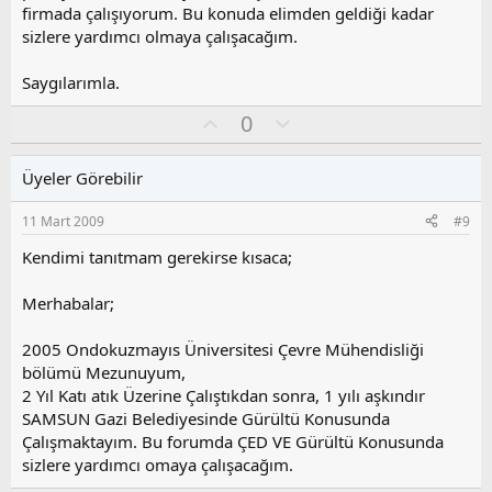
firmada çalışıyorum. Bu konuda elimden geldiği kadar
sizlere yardımcı olmaya çalışacağım.
Saygılarımla.
O
O
0
y
l
l
u
Üyeler Görebilir
a
m
s
11 Mart 2009
#9
u
z
Kendimi tanıtmam gerekirse kısaca;
o
y
Merhabalar;
l
a
2005 Ondokuzmayıs Üniversitesi Çevre Mühendisliği
bölümü Mezunuyum,
2 Yıl Katı atık Üzerine Çalıştıkdan sonra, 1 yılı aşkındır
SAMSUN Gazi Belediyesinde Gürültü Konusunda
Çalışmaktayım. Bu forumda ÇED VE Gürültü Konusunda
sizlere yardımcı omaya çalışacağım.