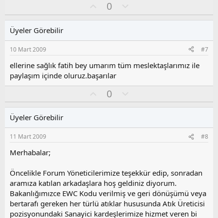
a
O
O
0
y
l
l
u
Üyeler Görebilir
a
m
s
10 Mart 2009
#7
u
z
ellerine sağlık fatih bey umarım tüm meslektaşlarımız ile
o
paylaşım içinde oluruz.başarılar
y
O
O
l
0
y
l
a
l
u
Üyeler Görebilir
a
m
s
11 Mart 2009
#8
u
z
Merhabalar;
o
y
Öncelikle Forum Yöneticilerimize teşekkür edip, sonradan
l
aramıza katılan arkadaşlara hoş geldiniz diyorum.
a
Bakanlığımızce EWC Kodu verilmiş ve geri dönüşümü veya
bertarafı gereken her türlü atıklar hususunda Atık Üreticisi
pozisyonundaki Sanayici kardeşlerimize hizmet veren bi