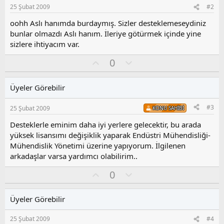
25 Şubat 2009
#2
oohh Aslı hanımda burdaymış. Sizler desteklemeseydiniz
bunlar olmazdı Aslı hanım. İleriye götürmek içinde yine
sizlere ihtiyacım var.
O
O
0
y
l
l
u
Üyeler Görebilir
a
m
s
#3
25 Şubat 2009
KONU SAHIBI
u
z
Desteklerle eminim daha iyi yerlere gelecektir, bu arada
o
yüksek lisansımı değişiklik yaparak Endüstri Mühendisliği-
y
Mühendislik Yönetimi üzerine yapıyorum. İlgilenen
l
arkadaşlar varsa yardımcı olabilirim..
a
O
O
0
y
l
l
u
Üyeler Görebilir
a
m
s
25 Şubat 2009
#4