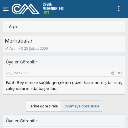
Arşiv
Merhabalar
K
B
Aslı_
25 Şubat 2009
o
a
n
ş
Üyeler Görebilir
u
l
y
a
25 Şubat 2009
#1
u
n
b
g
Fatih Bey elinize sağlık gerçekten güzel hazırlanmış bir site,
a
ı
çalışmalarınızda başarılar..
ş
ç
l
t
a
a
t
r
Tarihe göre sırala
Oylamaya göre sırala
a
i
n
h
i
Üyeler Görebilir