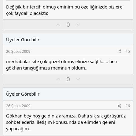
u
z
Değişik bir tercih olmuş eminim bu özelliğinizde bizlere
o
çok faydalı olacaktır.
y
O
O
l
0
y
l
a
l
u
Üyeler Görebilir
a
m
s
26 Şubat 2009
#5
u
z
merhabalar site çok güzel olmuş elinize sağlık..... ben
o
gökhan tanıştığımıza memnun oldum..
y
O
O
l
0
y
l
a
l
u
Üyeler Görebilir
a
m
s
26 Şubat 2009
#6
u
z
Gökhan bey hoş geldiniz aramıza. Daha sık sık görüşürüz
o
sohbet ederiz. iletişim konusunda da elimden geleni
y
yapacağım..
l