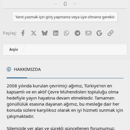
O
O
0
y
l
l
u
Yanıt yazmak için giriş yapmanız veya üye olmanız gerekir.
a
m
s
u
Facebook
X
Bluesky
LinkedIn
WhatsApp
Telegram
E-posta
Google
Link
Paylaş:
z
o
y
Arşiv
l
a
HAKKIMIZDA
2008 yılında kurulan çevrimiçi ağımız, Türkiye'nin en
kapsamlı ve en aktif Çevre Mühendisleri topluluğu olma
hedefiyle yayın hayatına devam etmektedir. Tamamen
gönüllülük esasına dayanan ağımız, bu mesleğe dair her
konuda sizlere karşılıksız olarak en iyi hizmeti sunmak için
çalışmaktadır.
Sitemizde yer alan ve sürekli güncellenen forumumuz,