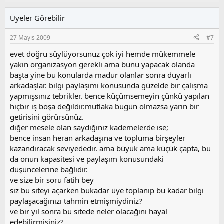
y
l
l
u
Üyeler Görebilir
a
m
s
27 Mayıs 2009
#7
u
z
evet doğru süylüyorsunuz çok iyi hemde mükemmele
o
yakın organizasyon gerekli ama bunu yapacak olanda
y
başta yine bu konularda madur olanlar sonra duyarlı
l
arkadaşlar. bilgi paylaşımı konusunda güzelde bir çalışma
a
yapmışsınız tebrikler. bence küçümsemeyin çünkü yapılan
hiçbir iş boşa değildir.mutlaka bugün olmazsa yarın bir
getirisini görürsünüz.
diğer mesele olan saydığınız kademelerde ise;
bence insan heran arkadaşına ve topluma birşeyler
kazandıracak seviyededir. ama büyük ama küçük çapta, bu
da onun kapasitesi ve paylaşım konusundaki
düşüncelerine bağlıdır.
ve size bir soru fatih bey
siz bu siteyi açarken bukadar üye toplanıp bu kadar bilgi
paylaşacağınızı tahmin etmişmiydiniz?
ve bir yıl sonra bu sitede neler olacağını hayal
edebilirmisiniz?