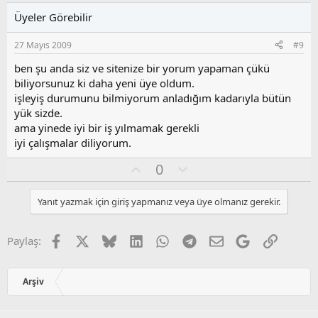
l
u
Üyeler Görebilir
a
m
s
27 Mayıs 2009
#9
u
z
ben şu anda siz ve sitenize bir yorum yapaman çükü
o
biliyorsunuz ki daha yeni üye oldum.
y
işleyiş durumunu bilmiyorum anladığım kadarıyla bütün
l
yük sizde.
a
ama yinede iyi bir iş yılmamak gerekli
iyi çalışmalar diliyorum.
O
O
0
y
l
l
u
Yanıt yazmak için giriş yapmanız veya üye olmanız gerekir.
a
m
s
u
Facebook
X
Bluesky
LinkedIn
WhatsApp
Telegram
E-posta
Google
Link
Paylaş:
z
o
y
Arşiv
l
a