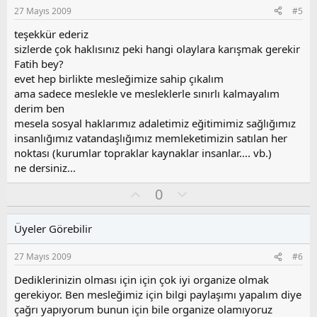
s
27 Mayıs 2009
#5
u
z
teşekkür ederiz
o
sizlerde çok haklısınız peki hangi olaylara karışmak gerekir
y
Fatih bey?
l
evet hep birlikte mesleğimize sahip çıkalım
a
ama sadece meslekle ve mesleklerle sınırlı kalmayalım
derim ben
mesela sosyal haklarımız adaletimiz eğitimimiz sağlığımız
insanlığımız vatandaşlığımız memleketimizin satılan her
noktası (kurumlar topraklar kaynaklar insanlar.... vb.)
ne dersiniz...
O
O
0
y
l
l
u
Üyeler Görebilir
a
m
s
27 Mayıs 2009
#6
u
z
Dediklerinizin olması için için çok iyi organize olmak
o
gerekiyor. Ben mesleğimiz için bilgi paylaşımı yapalım diye
y
çağrı yapıyorum bunun için bile organize olamıyoruz