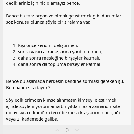
l
dedikleriniz için hiç olamayız bence.
a
Bence bu tarz organize olmak geliştirmek gibi durumlar
söz konusu olunca şöyle bir sıralama var.
Kişi önce kendini geliştirmeli,
sonra yakın arkadaşlarına yardım etmeli,
daha sonra mesleğine birşeyler katmalı,
daha sonra da topluma birşeyler katmalı.
Bence bu aşamada herkesin kendine sorması gereken şu.
Ben hangi sıradayım?
Söylediklerimden kimse alınmasın kimseyi eleştirmek
içinde söylemiyorum ama bir yıldan fazla zamandır site
dolayısıyla edindiğim tecrübe meslektaşlarımın bir çoğu 1.
veya 2. kademede galiba.
O
O
0