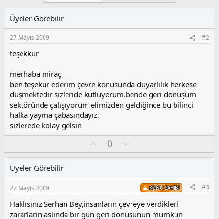
Üyeler Görebilir
27 Mayıs 2009
#2
teşekkür
merhaba miraç
ben teşekür ederim çevre konusunda duyarlılık herkese
düşmektedir sizleride kutluyorum.bende geri dönüşüm
sektöründe çalışıyorum elimizden geldiğince bu bilinci
halka yayma çabasındayız.
sizlerede kolay gelsin
O
O
0
y
l
l
u
Üyeler Görebilir
a
m
s
#3
27 Mayıs 2009
KONU SAHIBI
u
z
Haklısınız Serhan Bey,insanların çevreye verdikleri
o
zararların aslında bir gün geri dönüşünün mümkün