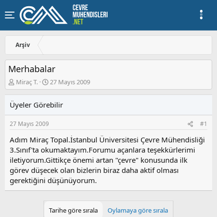
Arşiv
Merhabalar
K
B
Miraç T.
27 Mayıs 2009
o
a
n
ş
Üyeler Görebilir
u
l
y
a
27 Mayıs 2009
#1
u
n
b
g
Adım Miraç Topal.İstanbul Üniversitesi Çevre Mühendisliği
a
ı
3.Sınıf'ta okumaktayım.Forumu açanlara teşekkürlerimi
ş
ç
iletiyorum.Gittikçe önemi artan "çevre" konusunda ilk
l
t
a
a
görev düşecek olan bizlerin biraz daha aktif olması
t
r
gerektiğini düşünüyorum.
a
i
n
h
i
Tarihe göre sırala
Oylamaya göre sırala