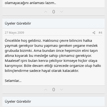
y
olamayacağını anlaması lazım..
l
a
O
O
0
y
l
l
u
Üyeler Görebilir
a
m
s
27 Mayıs 2009
#4
u
z
Öncelikle hoş geldiniz. Haklısınız çevre bilincini halka
o
yaymak gerekyor bunu yapması gereken yegane meslek
y
grubuda bizimki. Ama bundan önce hepimizin elini taşın
l
altına koyarak bu mesleğe sahip çıkmamız gerekiyor.
a
Maalesef işini bulan kenra çekiliyor kimseye hiçbir olaya
karışmıyor. Böle devam ettiği sürecede organize olup halkı
bilinçlendirme sadece hayal olarak kalacaktır.
Selamlar...
O
O
0
y
l
l
u
Üyeler Görebilir
a
m