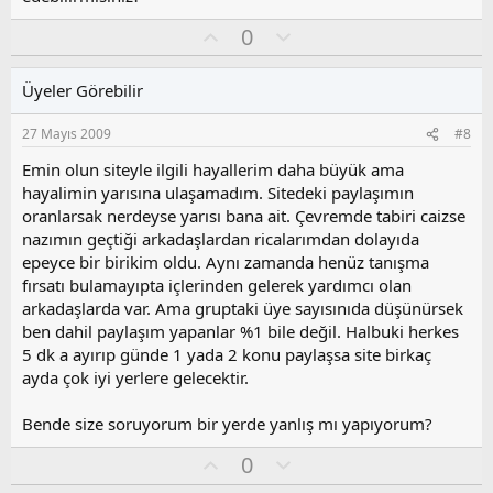
O
O
0
y
l
l
u
Üyeler Görebilir
a
m
s
27 Mayıs 2009
#8
u
z
Emin olun siteyle ilgili hayallerim daha büyük ama
o
hayalimin yarısına ulaşamadım. Sitedeki paylaşımın
y
oranlarsak nerdeyse yarısı bana ait. Çevremde tabiri caizse
l
nazımın geçtiği arkadaşlardan ricalarımdan dolayıda
a
epeyce bir birikim oldu. Aynı zamanda henüz tanışma
fırsatı bulamayıpta içlerinden gelerek yardımcı olan
arkadaşlarda var. Ama gruptaki üye sayısınıda düşünürsek
ben dahil paylaşım yapanlar %1 bile değil. Halbuki herkes
5 dk a ayırıp günde 1 yada 2 konu paylaşsa site birkaç
ayda çok iyi yerlere gelecektir.
Bende size soruyorum bir yerde yanlış mı yapıyorum?
O
O
0
y
l