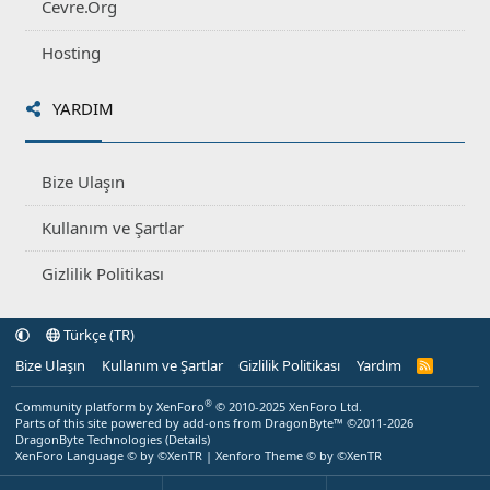
Cevre.Org
Hosting
YARDIM
Bize Ulaşın
Kullanım ve Şartlar
Gizlilik Politikası
Türkçe (TR)
Bize Ulaşın
Kullanım ve Şartlar
Gizlilik Politikası
Yardım
R
S
S
®
Community platform by XenForo
© 2010-2025 XenForo Ltd.
Parts of this site powered by
add-ons from DragonByte™
©2011-2026
DragonByte Technologies
(
Details
)
XenForo Language © by ©XenTR
|
Xenforo Theme
© by ©XenTR