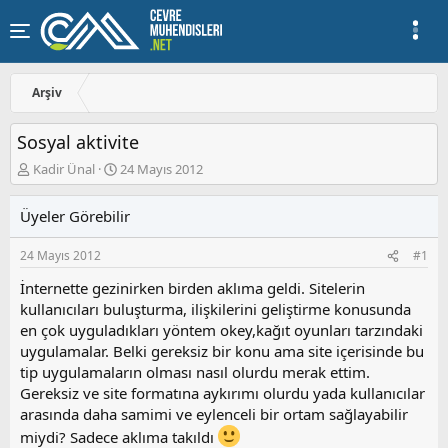
Arşiv
Sosyal aktivite
K
B
Kadir Ünal
24 Mayıs 2012
o
a
n
ş
Üyeler Görebilir
u
l
y
a
24 Mayıs 2012
#1
u
n
b
g
İnternette gezinirken birden aklıma geldi. Sitelerin
a
ı
kullanıcıları buluşturma, ilişkilerini geliştirme konusunda
ş
ç
en çok uyguladıkları yöntem okey,kağıt oyunları tarzındaki
l
t
a
a
uygulamalar. Belki gereksiz bir konu ama site içerisinde bu
t
r
tip uygulamaların olması nasıl olurdu merak ettim.
a
i
Gereksiz ve site formatına aykırımı olurdu yada kullanıcılar
n
h
arasında daha samimi ve eylenceli bir ortam sağlayabilir
i
miydi? Sadece aklıma takıldı