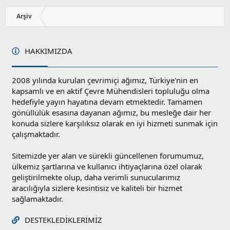
o
y
Arşiv
l
a
HAKKIMIZDA
2008 yılında kurulan çevrimiçi ağımız, Türkiye'nin en
kapsamlı ve en aktif Çevre Mühendisleri topluluğu olma
hedefiyle yayın hayatına devam etmektedir. Tamamen
gönüllülük esasına dayanan ağımız, bu mesleğe dair her
konuda sizlere karşılıksız olarak en iyi hizmeti sunmak için
çalışmaktadır.
Sitemizde yer alan ve sürekli güncellenen forumumuz,
ülkemiz şartlarına ve kullanıcı ihtiyaçlarına özel olarak
geliştirilmekte olup, daha verimli sunucularımız
aracılığıyla sizlere kesintisiz ve kaliteli bir hizmet
sağlamaktadır.
DESTEKLEDIKLERIMIZ