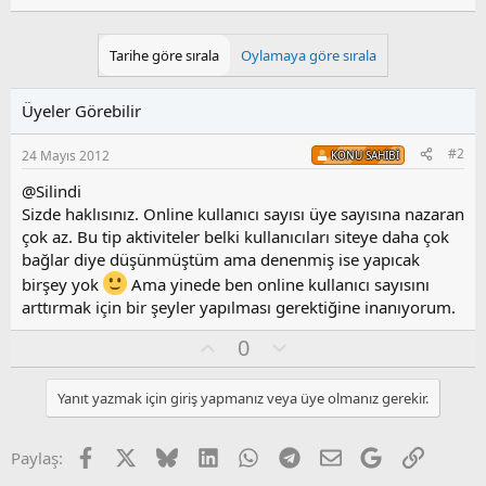
Tarihe göre sırala
Oylamaya göre sırala
Üyeler Görebilir
#2
24 Mayıs 2012
KONU SAHIBI
@Silindi
Sizde haklısınız. Online kullanıcı sayısı üye sayısına nazaran
çok az. Bu tip aktiviteler belki kullanıcıları siteye daha çok
bağlar diye düşünmüştüm ama denenmiş ise yapıcak
birşey yok
Ama yinede ben online kullanıcı sayısını
arttırmak için bir şeyler yapılması gerektiğine inanıyorum.
O
O
0
y
l
l
u
Yanıt yazmak için giriş yapmanız veya üye olmanız gerekir.
a
m
s
u
Facebook
X
Bluesky
LinkedIn
WhatsApp
Telegram
E-posta
Google
Link
Paylaş:
z