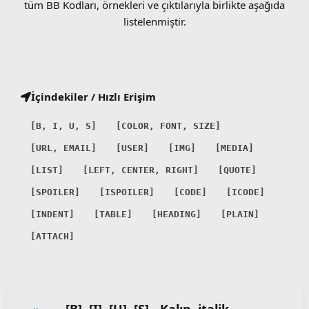
tüm BB Kodları, örnekleri ve çıktılarıyla birlikte aşağıda
listelenmiştir.
İçindekiler / Hızlı Erişim
[B, I, U, S]
[COLOR, FONT, SIZE]
[URL, EMAIL]
[USER]
[IMG]
[MEDIA]
[LIST]
[LEFT, CENTER, RIGHT]
[QUOTE]
[SPOILER]
[ISPOILER]
[CODE]
[ICODE]
[INDENT]
[TABLE]
[HEADING]
[PLAIN]
[ATTACH]