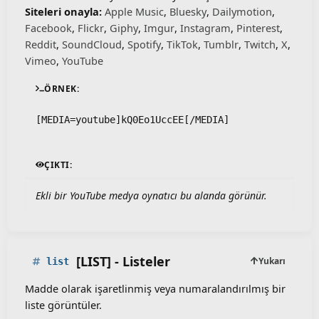
Siteleri onayla:
Apple Music
,
Bluesky
,
Dailymotion
,
Facebook
,
Flickr
,
Giphy
,
Imgur
,
Instagram
,
Pinterest
,
Reddit
,
SoundCloud
,
Spotify
,
TikTok
,
Tumblr
,
Twitch
,
X
,
Vimeo
,
YouTube
ÖRNEK:
[MEDIA=youtube]kQ0Eo1UccEE[/MEDIA]
ÇIKTI:
Ekli bir YouTube medya oynatıcı bu alanda görünür.
[LIST] - Listeler
Yukarı
list
Madde olarak işaretlinmiş veya numaralandırılmış bir
liste görüntüler.