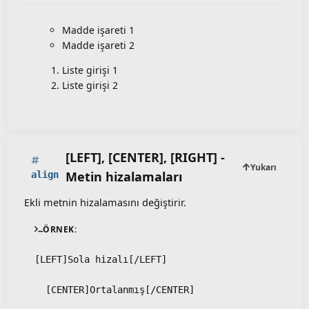
Madde işareti 1
Madde işareti 2
Liste girişi 1
Liste girişi 2
[LEFT], [CENTER], [RIGHT] -
Yukarı
Metin hizalamaları
align
Ekli metnin hizalamasını değiştirir.
ÖRNEK:
[LEFT]Sola hizalı[/LEFT]
  [CENTER]Ortalanmış[/CENTER]