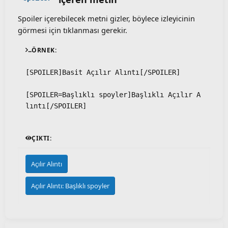
Spoiler içerebilecek metni gizler, böylece izleyicinin
görmesi için tıklanması gerekir.
ÖRNEK:
[SPOILER]Basit Açılır Alıntı[/SPOILER]
[SPOILER=Başlıklı spoyler]Başlıklı Açılır A
lıntı[/SPOILER]
ÇIKTI:
Açılır Alıntı
Açılır Alıntı:
Başlıklı spoyler