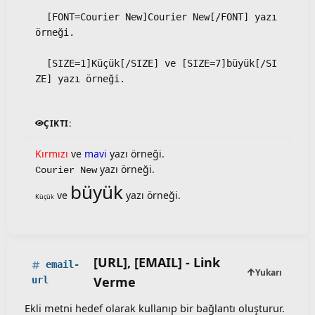
  [FONT=Courier New]Courier New[/FONT] yazı 
örneği.
  [SIZE=1]Küçük[/SIZE] ve [SIZE=7]büyük[/SI
ZE] yazı örneği.
ÇIKTI:
Kırmızı
ve
mavi
yazı örneği.
yazı örneği.
Courier New
büyük
ve
yazı örneği.
Küçük
[URL], [EMAIL] - Link
email-
Yukarı
Verme
url
Ekli metni hedef olarak kullanıp bir bağlantı oluşturur.