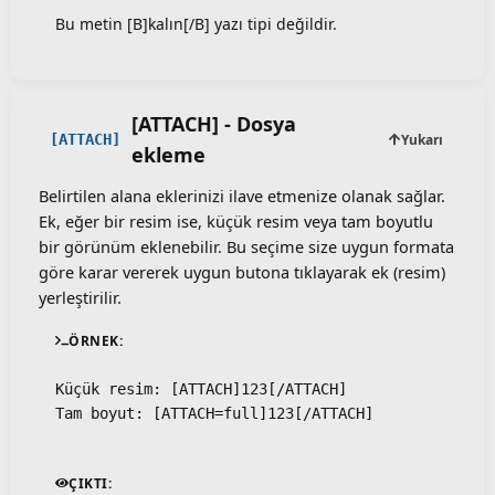
Bu metin [B]kalın[/B] yazı tipi değildir.
[ATTACH] - Dosya
Yukarı
[ATTACH]
ekleme
Belirtilen alana eklerinizi ilave etmenize olanak sağlar.
Ek, eğer bir resim ise, küçük resim veya tam boyutlu
bir görünüm eklenebilir. Bu seçime size uygun formata
göre karar vererek uygun butona tıklayarak ek (resim)
yerleştirilir.
ÖRNEK:
Küçük resim: [ATTACH]123[/ATTACH]
Tam boyut: [ATTACH=full]123[/ATTACH]
ÇIKTI: