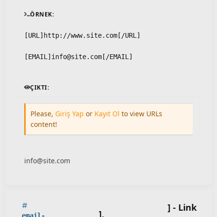
ÖRNEK:
[URL]http://www.site.com[/URL]
[EMAIL]
info@site.com
[/EMAIL]
ÇIKTI:
Please,
Giriş Yap
or
Kayıt Ol
to view URLs
content!
info@site.com
] - Link
],
email-