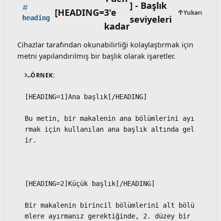
] - Başlık
[HEADING=
3'e
Yukarı
seviyeleri
heading
kadar
Cihazlar tarafından okunabilirliği kolaylaştırmak için
metni yapılandırılmış bir başlık olarak işaretler.
ÖRNEK:
[HEADING=1]Ana başlık[/HEADING]
Bu metin, bir makalenin ana bölümlerini ayı
rmak için kullanılan ana başlık altında gel
ir.
[HEADING=2]Küçük başlık[/HEADING]
Bir makalenin birincil bölümlerini alt bölü
mlere ayırmanız gerektiğinde, 2. düzey bir 