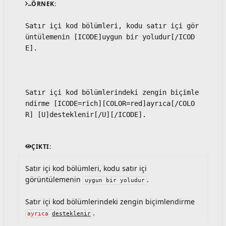
ÖRNEK:
Satır içi kod bölümleri, kodu satır içi gör
üntülemenin [ICODE]uygun bir yoludur[/ICOD
E].
Satır içi kod bölümlerindeki zengin biçimle
ndirme [ICODE=rich][COLOR=red]ayrıca[/COLO
R] [U]desteklenir[/U][/ICODE].
ÇIKTI:
Satır içi kod bölümleri, kodu satır içi
görüntülemenin
.
uygun bir yoludur
Satır içi kod bölümlerindeki zengin biçimlendirme
.
ayrıca
desteklenir