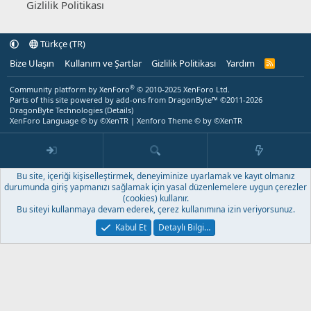
Gizlilik Politikası
Türkçe (TR)
Bize Ulaşın
Kullanım ve Şartlar
Gizlilik Politikası
Yardım
R
S
S
®
Community platform by XenForo
© 2010-2025 XenForo Ltd.
Parts of this site powered by
add-ons from DragonByte™
©2011-2026
DragonByte Technologies
(
Details
)
XenForo Language © by ©XenTR
|
Xenforo Theme
© by ©XenTR
Bu site, içeriği kişiselleştirmek, deneyiminize uyarlamak ve kayıt olmanız
durumunda giriş yapmanızı sağlamak için yasal düzenlemelere uygun çerezler
(cookies) kullanır.
Bu siteyi kullanmaya devam ederek, çerez kullanımına izin veriyorsunuz.
Kabul Et
Detaylı Bilgi…