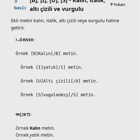
[B], [I], [U], [S] - Kalın, italik,
Yukarı
altı çizili ve vurgulu
basic
Ekli metni kalın, italik, altı çizili veya vurgulu haline
getirir.
ÖRNEK:
Örnek [B]Kalın[/B] metin.
  Örnek [I]yatık[/I] metin.
  Örnek [U]Altı çizili[/U] metin.
  Örnek [S]vugulanmış[/S] metin.
ÇIKTI:
Örnek
Kalın
metin.
Örnek
yatık
metin.