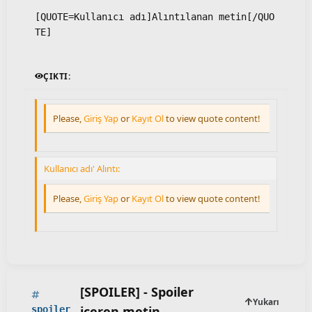
[QUOTE=Kullanıcı adı]Alıntılanan metin[/QUO
TE]
ÇIKTI:
Please,
Giriş Yap
or
Kayıt Ol
to view quote content!
Kullanıcı adı' Alıntı:
Please,
Giriş Yap
or
Kayıt Ol
to view quote content!
[SPOILER] - Spoiler
Yukarı
içeren metin
spoiler