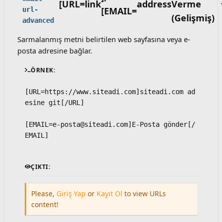
[URL=
link
address
Verme
[EMAIL=
url-
(Gelişmiş)
advanced
Sarmalanmış metni belirtilen web sayfasına veya e-
posta adresine bağlar.
ÖRNEK:
[URL=https://www.siteadi.com]siteadi.com ad
esine git[/URL]
[
EMAIL=e-posta@siteadi.com
]E-Posta gönder[/
EMAIL] 
ÇIKTI:
Please,
Giriş Yap
or
Kayıt Ol
to view URLs
content!