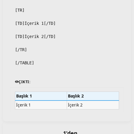
[TR]
[TD]İçerik 1[/TD]
[TD]İçerik 2[/TD]
[/TR]
[/TABLE]
ÇIKTI:
Başlık 1
Başlık 2
İçerik 1
İçerik 2
1'den