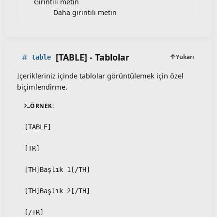
Girintili metin
Daha girintili metin​
[TABLE] - Tablolar
Yukarı
table
İçerikleriniz içinde tablolar görüntülemek için özel
biçimlendirme.
ÖRNEK:
[TABLE]
[TR]
[TH]Başlık 1[/TH]
[TH]Başlık 2[/TH]
[/TR]