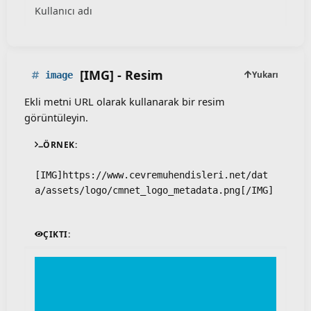
Kullanıcı adı
[IMG] - Resim
Yukarı
image
Ekli metni URL olarak kullanarak bir resim
görüntüleyin.
ÖRNEK:
[IMG]https://www.cevremuhendisleri.net/dat
a/assets/logo/cmnet_logo_metadata.png[/IMG]
ÇIKTI: