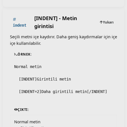
[INDENT] - Metin
Yukarı
girintisi
indent
Seçili metni içe kaydırır. Daha geniş kaydırmalar için içe
içe kullanılabilir.
ÖRNEK:
Normal metin
  [INDENT]Girintili metin
  [INDENT=2]Daha girintili metin[/INDENT]
ÇIKTI:
Normal metin