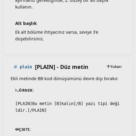
ayırmanız gerektiğinde, 2. düzey bir alt başlık
kullanın.
Alt başlık​
Ek alt bölüme ihtiyacınız varsa, seviye 3'e
düşebilirsiniz.
[PLAIN] - Düz metin
Yukarı
plain
Ekli metinde BB kod dönüşümünü devre dışı bırakır.
ÖRNEK:
[PLAIN]Bu metin [B]kalın[/B] yazı tipi deği
ldir.[/PLAIN]
ÇIKTI: