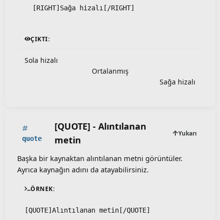
  [RIGHT]Sağa hizalı[/RIGHT]
ÇIKTI:
Sola hizalı​
Ortalanmış​
Sağa hizalı​
[QUOTE] - Alıntılanan
Yukarı
metin
quote
Başka bir kaynaktan alıntılanan metni görüntüler.
Ayrıca kaynağın adını da atayabilirsiniz.
ÖRNEK:
[QUOTE]Alıntılanan metin[/QUOTE]